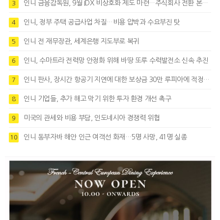
인니 금융감독원, 9월 IDX 비상호화 제도 마련…주식회사 전환 본격화
3
인니, 정부 주택 공급사업 차질…비용 압박과 수요부진 탓
4
인니 전 재무장관, 세계은행 지도부로 복귀
5
인니, 수마트라 전력망 안정화 위해 바땅 또루 수력발전소 신속 추진
6
인니 판사, 장시간 항공기 지연에 대한 보상금 30만 루피아에 적정성 제기
7
인니 기업들, 추가 해고 막기 위한 투자 환경 개선 촉구
8
미국의 관세와 비용 부담, 인도네시아 경쟁력 위협
9
인니 동부자바 해안 인근 여객선 화재…5명 사망, 41명 실종
10