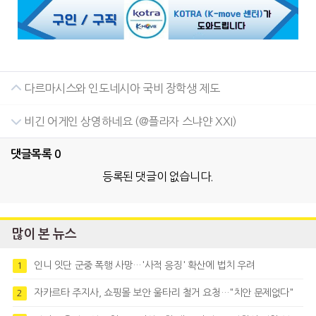
다르마시스와 인도네시아 국비 장학생 제도
비긴 어게인 상영하네요 (@플라자 스냐얀 XXI)
댓글목록
0
등록된 댓글이 없습니다.
많이 본 뉴스
인니 잇단 군중 폭행 사망…'사적 응징' 확산에 법치 우려
1
자카르타 주지사, 쇼핑몰 보안 울타리 철거 요청…"치안 문제없다"
2