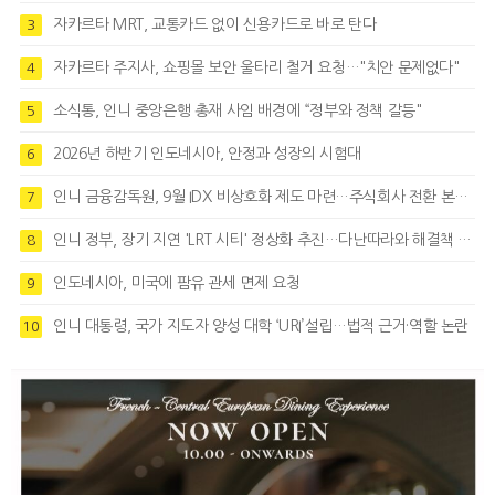
자카르타 MRT, 교통카드 없이 신용카드로 바로 탄다
3
자카르타 주지사, 쇼핑몰 보안 울타리 철거 요청…"치안 문제없다"
4
소식통, 인니 중앙은행 총재 사임 배경에 “정부와 정책 갈등"
5
2026년 하반기 인도네시아, 안정과 성장의 시험대
6
인니 금융감독원, 9월 IDX 비상호화 제도 마련…주식회사 전환 본격화
7
인니 정부, 장기 지연 'LRT 시티' 정상화 추진…다난따라와 해결책 모색
8
인도네시아, 미국에 팜유 관세 면제 요청
9
인니 대통령, 국가 지도자 양성 대학 ‘URI’설립…법적 근거·역할 논란
10