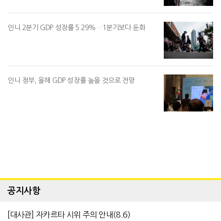
인니 2분기 GDP 성장률 5.29%…1분기보다 둔화
인니 정부, 올해 GDP 성장률 높을 것으로 전망
공지사항
[대사관] 자카르타 시위 주의 안내(8.6)