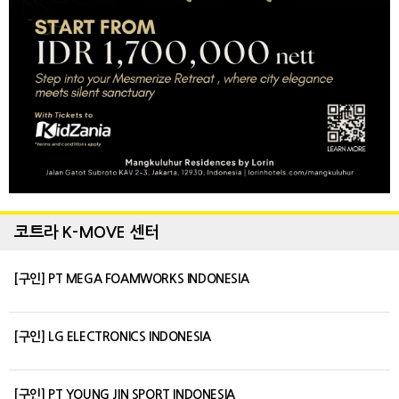
코트라 K-MOVE 센터
[구인] PT MEGA FOAMWORKS INDONESIA
[구인] LG ELECTRONICS INDONESIA
[구인] PT YOUNG JIN SPORT INDONESIA