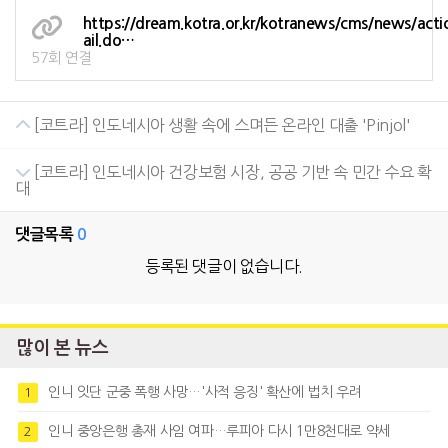
https://dream.kotra.or.kr/kotranews/cms/news/act
ail.do…
57회 연결
[코트라] 인도네시아 생활 속에 스며든 온라인 대출 'Pinjol'
[코트라] 인도네시아 건강보험 시장, 공공 기반 속 민간 수요 확
대
댓글목록
0
등록된 댓글이 없습니다.
많이 본 뉴스
인니 잇단 군중 폭행 사망…'사적 응징' 확산에 법치 우려
1
인니 중앙은행 총재 사임 여파…루피아 다시 1만8천대로 약세
2