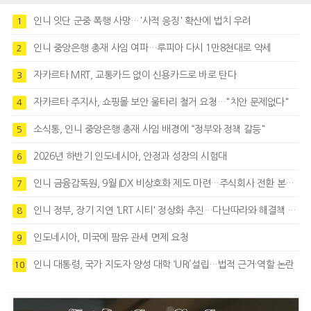
인니 잇단 군중 폭행 사망…'사적 응징' 확산에 법치 우려
1
인니 중앙은행 총재 사임 여파…루피아 다시 1만8천대로 약세
2
자카르타 MRT, 교통카드 없이 신용카드로 바로 탄다
3
자카르타 주지사, 쇼핑몰 보안 울타리 철거 요청…"치안 문제없다"
4
소식통, 인니 중앙은행 총재 사임 배경에 “정부와 정책 갈등"
5
2026년 하반기 인도네시아, 안정과 성장의 시험대
6
인니 금융감독원, 9월 IDX 비상호화 제도 마련…주식회사 전환 본격화
7
인니 정부, 장기 지연 'LRT 시티' 정상화 추진…다난따라와 해결책 모색
8
인도네시아, 미국에 팜유 관세 면제 요청
9
인니 대통령, 국가 지도자 양성 대학 ‘URI’설립…법적 근거·역할 논란
10