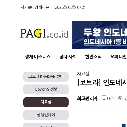
자카르타경제신문
2026월 08월 07일
경제∙비즈니스
정치∙사회
한인소식
오피니언
자료실
코트라 K-MOVE 센터
[코트라] 인도네
Covid19 정보
0건
5
최고관리자
자료실
생생인니어