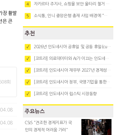
자카르타 주지사, 쇼핑몰 보안 울타리 철거 요청…"치안 문제없다"
4
 가장 활발
소식통, 인니 중앙은행 총재 사임 배경에 “정부와 정책 갈등"
5
션은 큰
추천
2026년 인도네시아 공휴일 및 공동 휴일(cuti bersama)
✓
[코트라] 의료데이터와 AI가 이끄는 인도네시아 디지털 헬스케어 시장 트렌드
✓
[코트라] 인도네시아 재무부 2027년 경제성장 전망 및 목표 발표
✓
508회
[코트라] 인도네시아 정부, 국영기업을 통한 석탄·팜유·합금철 수출 중앙집중화 추진
✓
[코트라] 인도네시아 립스틱 시장동향
✓
.04.08
주요뉴스
.04.08
CSIS "견조한 경제지표가 국
민의 경제적 어려움 가려"