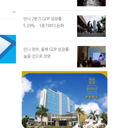
인니 2분기 GDP 성장률
5.29%…1분기보다 둔화
인니 정부, 올해 GDP 성장률
높을 것으로 전망