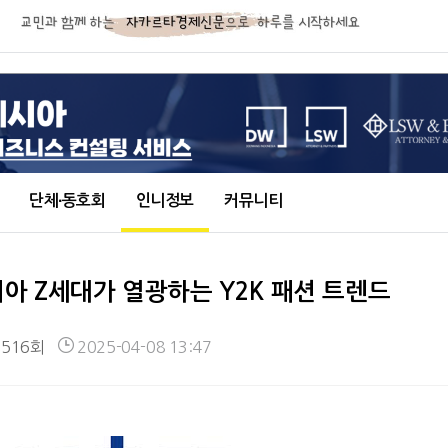
단체∙동호회
인니정보
커뮤니티
시아 Z세대가 열광하는 Y2K 패션 트렌드
,516회
2025-04-08 13:47