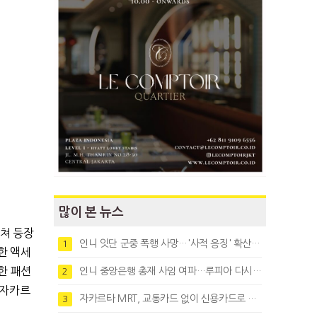
많이 본 뉴스
걸쳐 등장
인니 잇단 군중 폭행 사망…'사적 응징' 확산에 법치 우려
1
한 액세
한 패션
인니 중앙은행 총재 사임 여파…루피아 다시 1만8천대로 약세
2
족자카르
자카르타 MRT, 교통카드 없이 신용카드로 바로 탄다
3