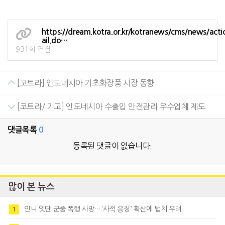
https://dream.kotra.or.kr/kotranews/cms/news/act
ail.do…
931회 연결
[코트라] 인도네시아 기초화장품 시장 동향
[코트라/ 기고] 인도네시아 수출입 안전관리 우수업체 제도
댓글목록
0
등록된 댓글이 없습니다.
많이 본 뉴스
인니 잇단 군중 폭행 사망…'사적 응징' 확산에 법치 우려
1