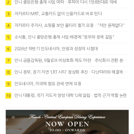
인니 중앙은행 총재 사임 여파…루피아 다시 1만8천대로 약세
2
자카르타 MRT, 교통카드 없이 신용카드로 바로 탄다
3
자카르타 주지사, 쇼핑몰 보안 울타리 철거 요청…"치안 문제없다"
4
소식통, 인니 중앙은행 총재 사임 배경에 “정부와 정책 갈등"
5
2026년 하반기 인도네시아, 안정과 성장의 시험대
6
인니 금융감독원, 9월 IDX 비상호화 제도 마련…주식회사 전환 본격화
7
인니 정부, 장기 지연 'LRT 시티' 정상화 추진…다난따라와 해결책 모색
8
인도네시아, 미국에 팜유 관세 면제 요청
9
인니 대통령, 국가 지도자 양성 대학 ‘URI’설립…법적 근거·역할 논란
10