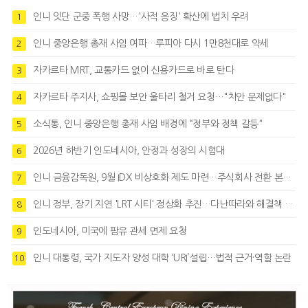
인니 잇단 군중 폭행 사망…'사적 응징' 확산에 법치 우려
1
인니 중앙은행 총재 사임 여파…루피아 다시 1만8천대로 약세
2
자카르타 MRT, 교통카드 없이 신용카드로 바로 탄다
3
자카르타 주지사, 쇼핑몰 보안 울타리 철거 요청…"치안 문제없다"
4
소식통, 인니 중앙은행 총재 사임 배경에 “정부와 정책 갈등"
5
2026년 하반기 인도네시아, 안정과 성장의 시험대
6
인니 금융감독원, 9월 IDX 비상호화 제도 마련…주식회사 전환 본격화
7
인니 정부, 장기 지연 'LRT 시티' 정상화 추진…다난따라와 해결책 모색
8
인도네시아, 미국에 팜유 관세 면제 요청
9
인니 대통령, 국가 지도자 양성 대학 ‘URI’설립…법적 근거·역할 논란
10