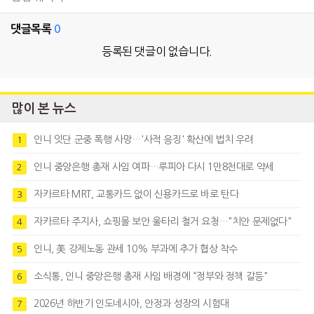
댓글목록
0
등록된 댓글이 없습니다.
많이 본 뉴스
인니 잇단 군중 폭행 사망…'사적 응징' 확산에 법치 우려
1
인니 중앙은행 총재 사임 여파…루피아 다시 1만8천대로 약세
2
자카르타 MRT, 교통카드 없이 신용카드로 바로 탄다
3
자카르타 주지사, 쇼핑몰 보안 울타리 철거 요청…"치안 문제없다"
4
인니, 美 강제노동 관세 10% 부과에 추가 협상 착수
5
소식통, 인니 중앙은행 총재 사임 배경에 “정부와 정책 갈등"
6
2026년 하반기 인도네시아, 안정과 성장의 시험대
7