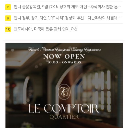
인니 금융감독원, 9월 IDX 비상호화 제도 마련…주식회사 전환 본격화
8
인니 정부, 장기 지연 'LRT 시티' 정상화 추진…다난따라와 해결책 모색
9
인도네시아, 미국에 팜유 관세 면제 요청
10