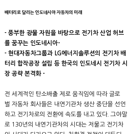
배터리로
달리는
인도네시아
자동차의
미래
-
풍부한
광물
자원을
바탕으로
전기차
산업
허브
를
꿈꾸는
인도네시아-
-
현대자동차그룹과 LG
에너지솔루션의
전기차
배
터리
합작공장
설립
등
한국의
인도네시
전기차
시
장
공략
본격화 -
전 세계적인 탄소배출 제로 움직임에 따라 글로
벌 자동차 회사들은 내연기관차 생산 중단을 선언
하고 전기차로의 전환에 속도를 내고 있다. 그야말
로 130년의 내연기관차의 시대는 저물고 전기차