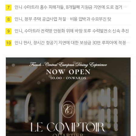
인니 수마트라 홍수 피해자들, 8개월째 지원금 지연에 도로 점거 시위
7
인니, 정부 주택 공급사업 차질…비용 압박과 수요부진 탓
8
인니, 수마트라 전력망 안정화 위해 바땅 또루 수력발전소 신속 추진
9
인니 판사, 장시간 항공기 지연에 대한 보상금 30만 루피아에 적정성 제기
10