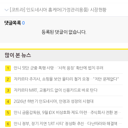
[코트라] 인도네시아 홈케어(가정관리용품) 시장현황
댓글목록
0
등록된 댓글이 없습니다.
많이 본 뉴스
인니 잇단 군중 폭행 사망…'사적 응징' 확산에 법치 우려
1
자카르타 주지사, 쇼핑몰 보안 울타리 철거 요청…"치안 문제없다"
2
자카르타 MRT, 교통카드 없이 신용카드로 바로 탄다
3
2026년 하반기 인도네시아, 안정과 성장의 시험대
4
인니 금융감독원, 9월 IDX 비상호화 제도 마련…주식회사 전환 본격화
5
인니 정부, 장기 지연 'LRT 시티' 정상화 추진…다난따라와 해결책 모색
6