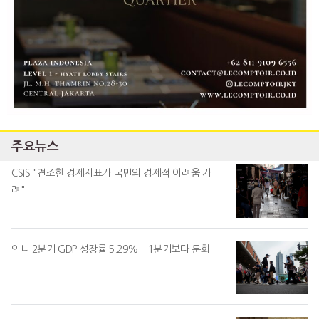
주요뉴스
CSIS "견조한 경제지표가 국민의 경제적 어려움 가
려"
인니 2분기 GDP 성장률 5.29%…1분기보다 둔화