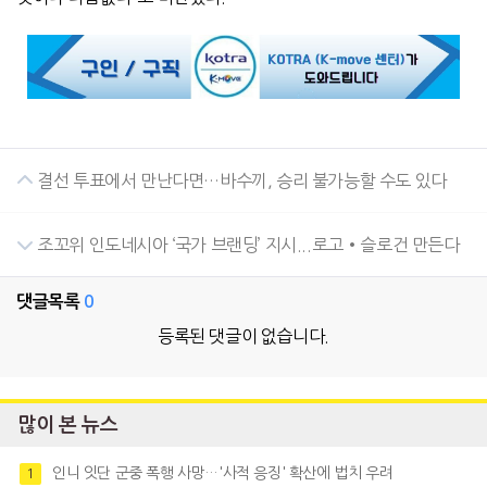
결선 투표에서 만난다면…바수끼, 승리 불가능할 수도 있다
조꼬위 인도네시아 ‘국가 브랜딩’ 지시...로고•슬로건 만든다
댓글목록
0
등록된 댓글이 없습니다.
많이 본 뉴스
인니 잇단 군중 폭행 사망…'사적 응징' 확산에 법치 우려
1