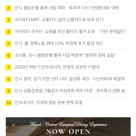
인니 중앙은행 총재 사임 여파…루피아 다시 1만8천대로 약세
2
자카르타 MRT, 교통카드 없이 신용카드로 바로 탄다
3
자카르타 주지사, 쇼핑몰 보안 울타리 철거 요청…"치안 문제없다"
4
인니, 美 강제노동 관세 10% 부과에 추가 협상 착수
5
소식통, 인니 중앙은행 총재 사임 배경에 “정부와 정책 갈등"
6
2026년 하반기 인도네시아, 안정과 성장의 시험대
7
인니 정부, 장기 지연 'LRT 시티' 정상화 추진…다난따라와 해결책 모색
8
인니 금융감독원, 9월 IDX 비상호화 제도 마련…주식회사 전환 본격화
9
인도네시아, 미국에 팜유 관세 면제 요청
10