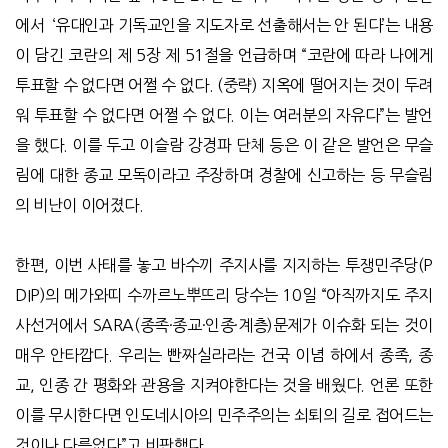
에서 ‘유대인과 기독교인을 지도자로 선출해서는 안 된다’는 내용
이 담긴 코란의 제 5장 제 51절을 언급하며 “코란에 따라 나에게
투표할 수 없다면 어쩔 수 없다. (중략) 지옥에 떨어지는 것이 두려
워 투표할 수 없다면 어쩔 수 없다. 이는 여러분의 자유다”는 발언
을 했다. 이를 두고 이슬람 강경파 단체 등은 이 같은 발언은 무슬
림에 대한 종교 모독이라고 주장하며 경찰에 신고하는 등 무슬림
의 비난이 이어졌다.
한편, 이번 사태를 놓고 바수끼 주지사를 지지하는 투쟁민주당(P
DIP)의 메가와띠 수까르노뿌뜨리 당수는 10일 “아직까지도 주지
사선거에서 SARA(종족·종교·인종·계층)문제가 이슈화 되는 것이
매우 안타깝다. 우리는 빤짜실라라는 건국 이념 하에서 종족, 종
교, 인종 간 평화와 관용을 지켜야한다는 것을 배웠다. 언론 또한
이를 무시한다면 인도네시아의 민주주의는 쇠퇴의 길로 접어드는
것이나 다름없다”고 비판했다.