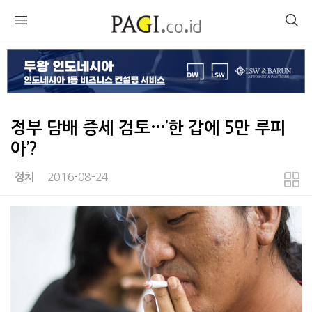
정부 담배 증세 검토…’한 갑에 5만 루피
아’?
2016-08-24
정치
본문