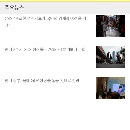
주요뉴스
CSIS "견조한 경제지표가 국민의 경제적 어려움 가
려"
인니 2분기 GDP 성장률 5.29%…1분기보다 둔화
인니 정부, 올해 GDP 성장률 높을 것으로 전망