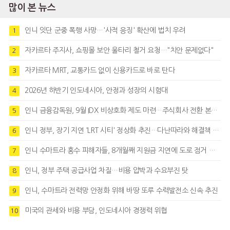
많이 본 뉴스
인니 잇단 군중 폭행 사망…'사적 응징' 확산에 법치 우려
1
자카르타 주지사, 쇼핑몰 보안 울타리 철거 요청…"치안 문제없다"
2
자카르타 MRT, 교통카드 없이 신용카드로 바로 탄다
3
2026년 하반기 인도네시아, 안정과 성장의 시험대
4
인니 금융감독원, 9월 IDX 비상호화 제도 마련…주식회사 전환 본격화
5
인니 정부, 장기 지연 'LRT 시티' 정상화 추진…다난따라와 해결책 모색
6
인니 수마트라 홍수 피해자들, 8개월째 지원금 지연에 도로 점거 시위
7
인니, 정부 주택 공급사업 차질…비용 압박과 수요부진 탓
8
인니, 수마트라 전력망 안정화 위해 바땅 또루 수력발전소 신속 추진
9
미국의 관세와 비용 부담, 인도네시아 경쟁력 위협
10