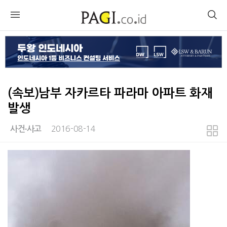
(속보)남부 자카르타 파라마 아파트 화재
발생
2016-08-14
사건∙사고
본문