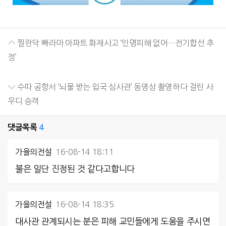
찔란닥 빠라마 아파트 화재사고 ‘인명피해 없어…전기합선 추
정’
수따 공항서 ‘뇌물 받는 입국 심사관’ 동영상 촬영하다 걸린 사
우디 승객
댓글목록
4
가을의전설
16-08-14 18:11
불은 일단 진정된 것 같다고합니다
가을의전설
16-08-14 18:35
대사관 관계되시는 분은 피해 교민들에게 도움을 주시면