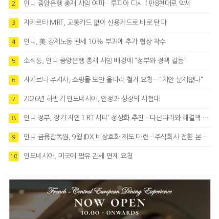
인니 중앙은행 총재 사임 여파…루피아 다시 1만8천대로 약세
2
자카르타 MRT, 교통카드 없이 신용카드로 바로 탄다
3
인니, 美 강제노동 관세 10% 부과에 추가 협상 착수
4
소식통, 인니 중앙은행 총재 사임 배경에 “정부와 정책 갈등"
5
자카르타 주지사, 쇼핑몰 보안 울타리 철거 요청…"치안 문제없다"
6
2026년 하반기 인도네시아, 안정과 성장의 시험대
7
인니 정부, 장기 지연 'LRT 시티' 정상화 추진…다난따라와 해결책 모색
8
인니 금융감독원, 9월 IDX 비상호화 제도 마련…주식회사 전환 본격화
9
인도네시아, 미국에 팜유 관세 면제 요청
10