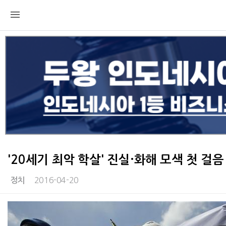
'20세기 최악 학살' 진실·화해 모색 첫 걸음
2016-04-20
정치
본문