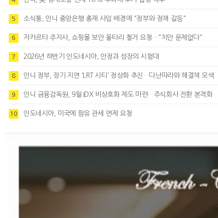
소식통, 인니 중앙은행 총재 사임 배경에 “정부와 정책 갈등"
5
자카르타 주지사, 쇼핑몰 보안 울타리 철거 요청…"치안 문제없다"
6
2026년 하반기 인도네시아, 안정과 성장의 시험대
7
인니 정부, 장기 지연 'LRT 시티' 정상화 추진…다난따라와 해결책 모색
8
인니 금융감독원, 9월 IDX 비상호화 제도 마련…주식회사 전환 본격화
9
인도네시아, 미국에 팜유 관세 면제 요청
10