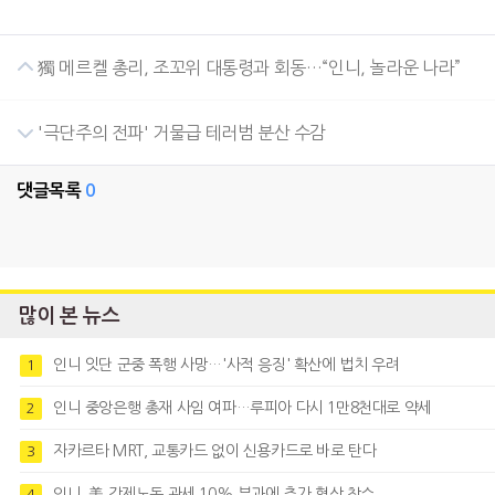
獨 메르켈 총리, 조꼬위 대통령과 회동…“인니, 놀라운 나라”
'극단주의 전파' 거물급 테러범 분산 수감
댓글목록
0
많이 본 뉴스
인니 잇단 군중 폭행 사망…'사적 응징' 확산에 법치 우려
1
인니 중앙은행 총재 사임 여파…루피아 다시 1만8천대로 약세
2
자카르타 MRT, 교통카드 없이 신용카드로 바로 탄다
3
인니, 美 강제노동 관세 10% 부과에 추가 협상 착수
4