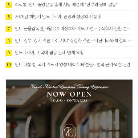
소식통, 인니 중앙은행 총재 사임 배경에 “정부와 정책 갈등"
5
2026년 하반기 인도네시아, 안정과 성장의 시험대
6
인니 금융감독원, 9월 IDX 비상호화 제도 마련…주식회사 전환 본격화
7
인니 정부, 장기 지연 'LRT 시티' 정상화 추진…다난따라와 해결책 모색
8
인도네시아, 미국에 팜유 관세 면제 요청
9
인니 대통령, 국가 지도자 양성 대학 ‘URI’설립…법적 근거·역할 논란
10