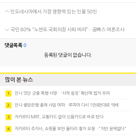
인도네시아에서 가장 영향력 있는 인물 50인
국민 80% “노반또 국회의장 사퇴 바라”…꼼빠스 여론조사
댓글목록
0
등록된 댓글이 없습니다.
많이 본 뉴스
인니 잇단 군중 폭행 사망…'사적 응징' 확산에 법치 우려
1
인니 중앙은행 총재 사임 여파…루피아 다시 1만8천대로 약세
2
자카르타 MRT, 교통카드 없이 신용카드로 바로 탄다
3
자카르타 주지사, 쇼핑몰 보안 울타리 철거 요청…"치안 문제없다"
4