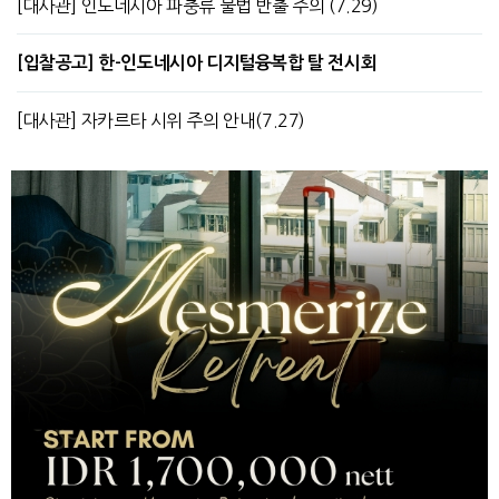
[대사관] 인도네시아 파충류 불법 반출 주의 (7.29)
[입찰공고] 한-인도네시아 디지털융복합 탈 전시회
[대사관] 자카르타 시위 주의 안내(7.27)