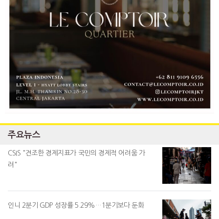
주요뉴스
CSIS "견조한 경제지표가 국민의 경제적 어려움 가
려"
인니 2분기 GDP 성장률 5.29%…1분기보다 둔화