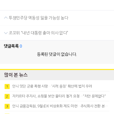
투쟁민주당 역동성 잃을 가능성 높다
조꼬위 “내년 대통령 출마 의사 없다”
댓글목록
0
등록된 댓글이 없습니다.
많이 본 뉴스
인니 잇단 군중 폭행 사망…'사적 응징' 확산에 법치 우려
1
자카르타 주지사, 쇼핑몰 보안 울타리 철거 요청…"치안 문제없다"
2
인니 금융감독원, 9월 IDX 비상호화 제도 마련…주식회사 전환 본격화
3