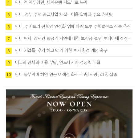
인니 전 재무장관, 세계은행 지도부로 복귀
4
인니, 정부 주택 공급사업 차질…비용 압박과 수요부진 탓
5
인니, 수마트라 전력망 안정화 위해 바땅 또루 수력발전소 신속 추진
6
인니 판사, 장시간 항공기 지연에 대한 보상금 30만 루피아에 적정성 제기
7
인니 기업들, 추가 해고 막기 위한 투자 환경 개선 촉구
8
미국의 관세와 비용 부담, 인도네시아 경쟁력 위협
9
인니 동부자바 해안 인근 여객선 화재…5명 사망, 41명 실종
10