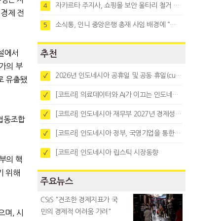
자카르타 주지사, 쇼핑몰 보안 울타리 철거 요청…"치안 문제없다"
4
경제 전
소식통, 인니 중앙은행 총재 사임 배경에 “정부와 정책 갈등"
5
연설에서
추천
가의 부
2026년 인도네시아 공휴일 및 공동 휴일(cuti bersama)
✓
로 유출됐
[코트라] 의료데이터와 AI가 이끄는 인도네시아 디지털 헬스케어 시장 트렌드
✓
[코트라] 인도네시아 재무부 2027년 경제성장 전망 및 목표 발표
✓
 협동조합
[코트라] 인도네시아 정부, 국영기업을 통한 석탄·팜유·합금철 수출 중앙집중화 추진
✓
[코트라] 인도네시아 립스틱 시장동향
✓
부의 핵
기 위해
주요뉴스
CSIS "견조한 경제지표가 국
민의 경제적 어려움 가려"
있으며
,
시