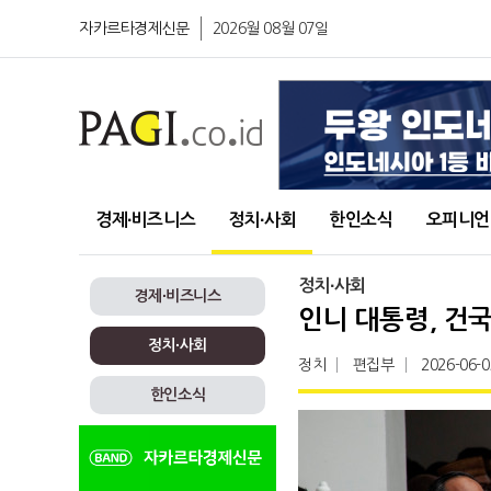
자카르타경제신문
2026월 08월 07일
경제∙비즈니스
정치∙사회
한인소식
오피니언
정치∙사회
경제∙비즈니스
인니 대통령, 건
정치∙사회
정치
편집부
2026-06-0
한인소식