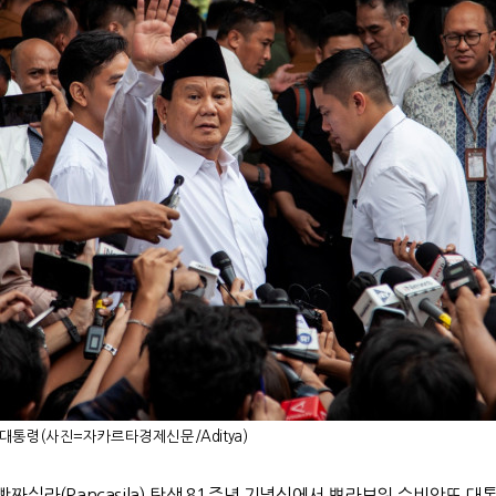
통령(사진=자카르타경제신문/Aditya)
 빤짜실라
(Pancasila)
탄생
81
주년 기념식에서 쁘라보워 수비안또 대통