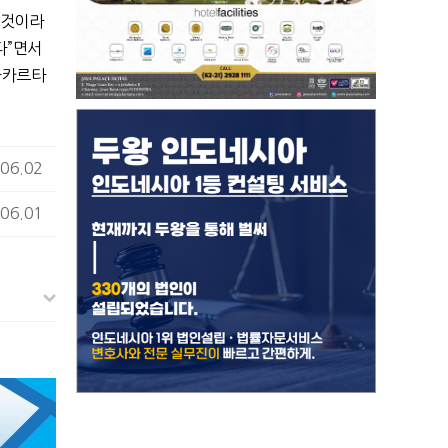
 것이라
다
”
면서
자카르타
06.02
06.01