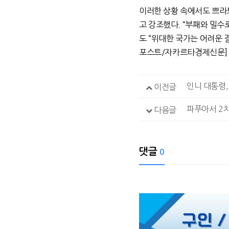
이러한 상황 속에서도 쁘라
고 강조했다
. “
부패와 밀수로
도
“
위대한 국가는 어려운 
포스트
/
자카르타경제신문
인니 대통령
이전글
파푸아서 2차
다음글
댓글
0