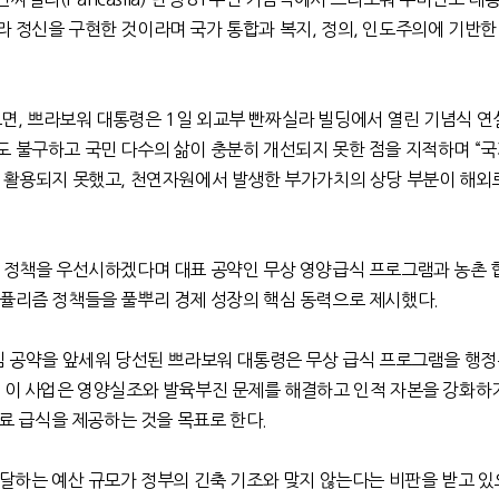
라 정신을 구현한 것이라며 국가 통합과 복지
,
정의
,
인도주의에 기반한 
르면
,
쁘라보워 대통령은
1
일 외교부 빤짜실라 빌딩에서 열린 기념식 
도 불구하고 국민 다수의 삶이 충분히 개선되지 못한 점을 지적하며
“
국
히 활용되지 못했고
,
천연자원에서 발생한 부가가치의 상당 부분이 해외
지 정책을 우선시하겠다며 대표 공약인 무상 영양급식 프로그램과 농촌
포퓰리즘 정책들을 풀뿌리 경제 성장의 핵심 동력으로 제시했다
.
심 공약을 앞세워 당선된 쁘라보워 대통령은 무상 급식 프로그램을 행정
.
이 사업은 영양실조와 발육부진 문제를 해결하고 인적 자본을 강화하
무료 급식을 제공하는 것을 목표로 한다
.
 달하는 예산 규모가 정부의 긴축 기조와 맞지 않는다는 비판을 받고 