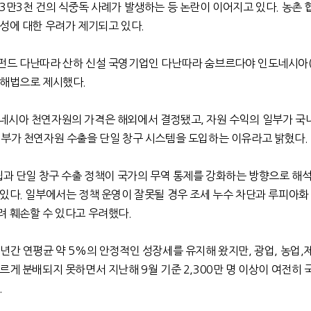
3
만
3
천 건의 식중독 사례가 발생하는 등 논란이 이어지고 있다
.
농촌 
명성에 대한 우려가 제기되고 있다
.
펀드 다난따라 산하 신설 국영기업인 다난따라 숨브르다야 인도네시아
 해법으로 제시했다
.
네시아 천연자원의 가격은 해외에서 결정됐고
,
자원 수익의 일부가 국
정부가 천연자원 수출을 단일 창구 시스템을 도입하는 이유라고 밝혔다
.
과 단일 창구 수출 정책이 국가의 무역 통제를 강화하는 방향으로 해석
 있다
.
일부에서는 정책 운영이 잘못될 경우 조세 누수 차단과 루피아화
려 훼손할 수 있다고 우려했다
.
0
년간 연평균 약
5%
의 안정적인 성장세를 유지해 왔지만
,
광업
,
농업
,
고르게 분배되지 못하면서 지난해
9
월 기준
2,300
만 명 이상이 여전히 
.