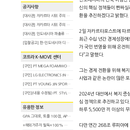
공지사항
신의 핵심 정책들이 빤짜실
환을 추진하겠다고 밝혔다
.
[대사관] 자카르타 시위 주의 안내(8.6)
[대사관] 자카르타 시위 주의 안내(8.3)
2
일 자카르타포스트에 따
[대사관] 인도네시아 파충류 불법 반출 주의 (7.29)
최근 수십 년간 경제성장에
[입찰공고] 한-인도네시아 디지털융복합 탈 전시회
가 국민 번영을 위해 온전
다
”
고 말했다
.
코트라 K-MOVE 센터
[구인] PT MEGA FOAMWORKS INDONESIA
그는 경제 전환을 위해 복
[구인] LG ELECTRONICS INDONESIA
사업과 같은 논란이 많은 
[구인] PT YOUNG JIN SPORT INDONESIA
[구인](내용 수정됨) PT. STYLE KOREAN INDONESIA (스타일 코리안 인도네시아)
2024
년 대선에서 복지 중
심 정책으로 추진하고 있다
유용한 정보
하루
5,500
만 끼 이상의 
GPA 그대로, 토플 100점, AP 막막 — 원인은 하나입니다
다만 연간
268
조 루피아에
⭐해외거주자 필독⭐100% 온라인 마지막 한국어교원 2급 추가모집 (~8/2)