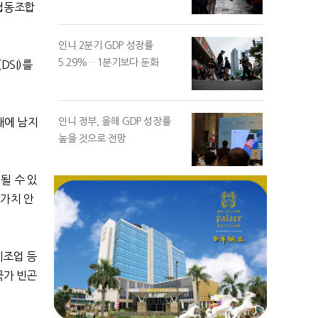
협동조합
인니 2분기 GDP 성장률
5.29%…1분기보다 둔화
(DSI)
를
내에 남지
인니 정부, 올해 GDP 성장률
높을 것으로 전망
될 수 있
 가치 안
제조업 등
국가 빈곤