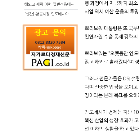
행 과정에서 지금까지 최소
해외고 재학 이력 일반전형에서 분명한 입시 강점 살리는 전략
사업 역시 예산 운용의 투
[신간] 황금시장 인도네시아 슈퍼리치의 성공 수업
쁘라보워 대통령은 또 국부
천연자원 수출 통제 강화의
쁘라보워는
“
오랫동안 인도
않고 해외로 흘러갔다
”
며 
그러나 전문가들은
DSI
설립
다며 신중한 입장을 보이고
정이라는 본래 목표를 오히
인도네시아 경제는 지난
1
핵심 산업의 성장 효과가 
선 이하의 생활을 하고 있다