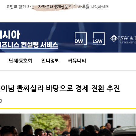
단체∙동호회
인니정보
커뮤니티
국이념 빤짜실라 바탕으로 경제 전환 추진
3