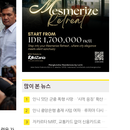
많이 본 뉴스
인니 잇단 군중 폭행 사망…'사적 응징' 확산에 법치 우려
1
인니 중앙은행 총재 사임 여파…루피아 다시 1만8천대로 약세
2
자카르타 MRT, 교통카드 없이 신용카드로 바로 탄다
3
령은 자