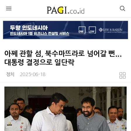
아쩨 관할 섬, 북수마뜨라로 넘어갈 뻔...
대통령 결정으로 일단락
2025-06-18
정치
본문