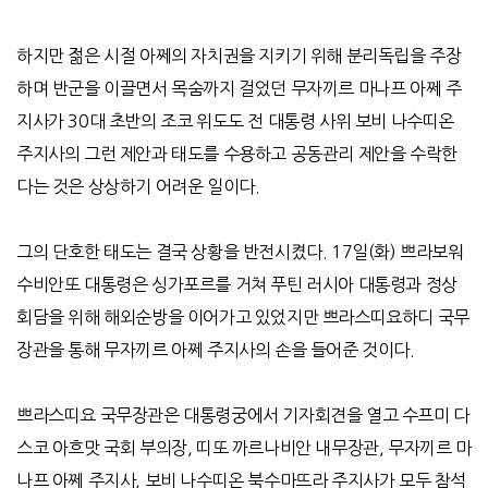
하지만 젊은 시절 아쩨의 자치권을 지키기 위해 분리독립을 주장
하며 반군을 이끌면서 목숨까지 걸었던 무자끼르 마나프 아쩨 주
지사가
30
대 초반의 조코 위도도 전 대통령 사위 보비 나수띠온
주지사의 그런 제안과 태도를 수용하고 공동관리 제안을 수락한
다는 것은 상상하기 어려운 일이다
.
그의 단호한 태도는 결국 상황을 반전시켰다
. 17
일
(
화
)
쁘라보워
수비안또 대통령은 싱가포르를 거쳐 푸틴 러시아 대통령과 정상
회담을 위해 해외순방을 이어가고 있었지만 쁘라스띠요하디 국무
장관을 통해 무자끼르 아쩨 주지사의 손을 들어준 것이다
.
쁘라스띠요 국무장관은 대통령궁에서 기자회견을 열고 수프미 다
스코 아흐맛 국회 부의장
,
띠또 까르나비안 내무장관
,
무자끼르 마
나프 아쩨 주지사
,
보비 나수띠온 북수마뜨라 주지사가 모두 참석