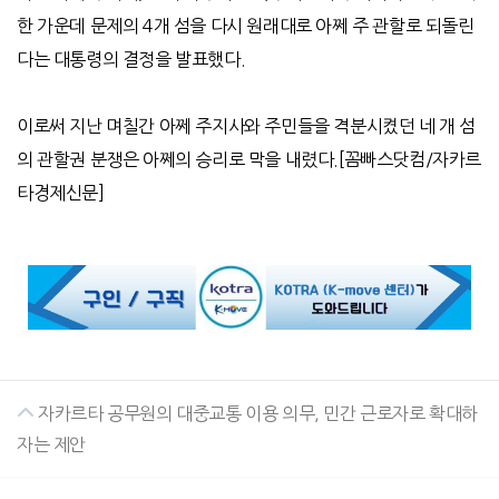
한 가운데 문제의
4
개 섬을 다시 원래대로 아쩨 주 관할로 되돌린
다는 대통령의 결정을 발표했다
.
이로써 지난 며칠간 아쩨 주지사와 주민들을 격분시켰던 네 개 섬
의 관할권 분쟁은 아쩨의 승리로 막을 내렸다
.[
꼼빠스닷컴
/
자카르
타경제신문
]
자카르타 공무원의 대중교통 이용 의무, 민간 근로자로 확대하
자는 제안