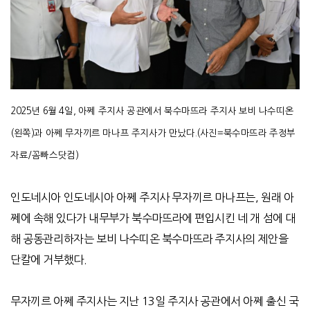
2025년 6월 4일, 아쩨 주지사 공관에서 북수마뜨라 주지사 보비 나수띠온
(왼쪽)과 아쩨 무자끼르 마나프 주지사가 만났다.(사진=북수마뜨라 주정부
자료/꼼빠스닷컴)
인도네시아 인도네시아 아쩨 주지사 무자끼르 마나프는
,
원래 아
쩨에 속해 있다가 내무부가 북수마뜨라에 편입시킨
네
개 섬에 대
해 공동관리하자는 보비 나수띠온 북수마뜨라 주지사의 제안을
단칼에 거부했다.
무자끼르 아쩨 주지사는 지난
13
일 주지사 공관에서 아쩨 출신 국