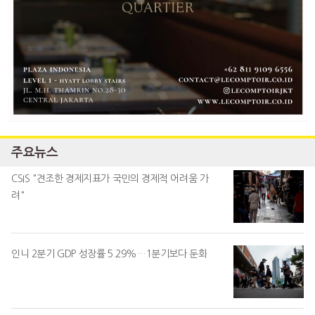
주요뉴스
CSIS "견조한 경제지표가 국민의 경제적 어려움 가
려"
인니 2분기 GDP 성장률 5.29%…1분기보다 둔화