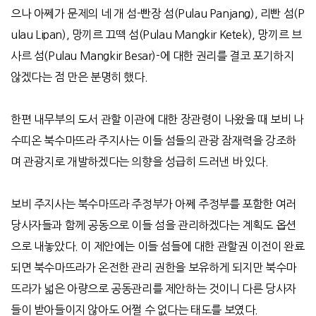
으나 아쩨가 문제의 네 개 섬
-
빤장 섬
(Pulau Panjang),
리빤 섬
(P
ulau Lipan),
망끼르 끄떽 섬
(Pulau Mangkir Ketek),
망끼르 브
사르 섬
(Pulau Mangkir Besar)-
에 대한 권리를 결코 포기하지
않겠다는 점 만은 분명히 했다
.
한편 내무부의 도서 관할 이관에 대한 장관령이 나왔을 때 보비 나
수띠온 북수마뜨라 주지사는 이들 섬들의 관광 잠재력을 강조하
며 관광지로 개발하겠다는 의향을 성급히 드러낸 바 있다
.
보비 주지사는 북수마뜨라 주정부가 아쩨 주정부를 포함한 여러
당사자들과 함께 공동으로 이들 섬을 관리하겠다는 계획도 옵션
으로 내놓았다
.
이 제안에는 이들 섬들에 대한 관할권 이전이 완료
되면 북수마뜨라가 온전한 관리 권한을 보유하게 되지만 북수마
뜨라가 넓은 아량으로 공동관리를 제안하는 것이니 다른 당사자
들이 받아들이지 않아도 어쩔 수 없다는 태도를 보였다
.