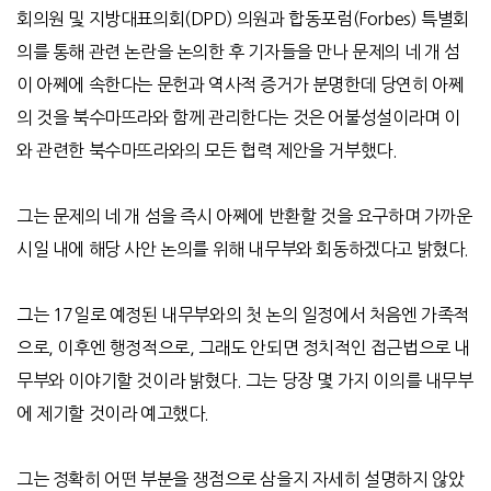
회의원 및 지방대표의회
(DPD)
의원과 합동포럼
(Forbes)
특별회
의를 통해 관련 논란을 논의한 후 기자들을 만나 문제의 네 개 섬
이 아쩨에 속한다는 문헌과 역사적 증거가 분명한데 당연히 아쩨
의 것을 북수마뜨라와 함께 관리한다는 것은 어불성설이라며 이
와 관련한 북수마뜨라와의 모든 협력 제안을 거부했다
.
그는 문제의 네 개 섬을 즉시 아쩨에 반환할 것을 요구하며 가까운
시일 내에 해당 사안 논의를 위해 내무부와 회동하겠다고 밝혔다
.
그는
17
일로 예정된 내무부와의 첫 논의 일정에서 처음엔 가족적
으로
,
이후엔 행정적으로
,
그래도 안되면 정치적인 접근법으로 내
무부와 이야기할 것이라 밝혔다
.
그는 당장 몇 가지 이의를 내무부
에 제기할 것이라 예고했다
.
그는 정확히 어떤 부분을 쟁점으로 삼을지 자세히 설명하지 않았