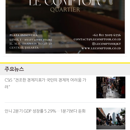
주요뉴스
CSIS "견조한 경제지표가 국민의 경제적 어려움 가
려"
인니 2분기 GDP 성장률 5.29%…1분기보다 둔화