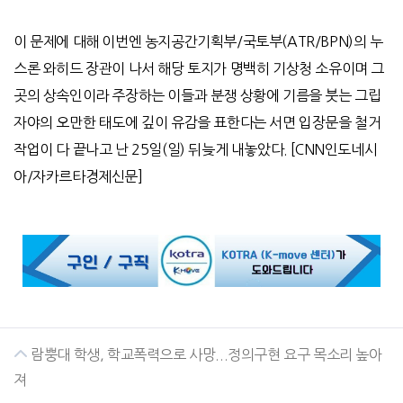
이 문제에 대해 이번엔 농지공간기획부
/
국토부
(ATR/BPN)
의 누
스론 와히드 장관이 나서 해당 토지가 명백히 기상청 소유이며 그
곳의 상속인이라 주장하는 이들과 분쟁 상황에 기름을 붓는 그립
자야의 오만한 태도에 깊이 유감을 표한다는 서면 입장문을 철거
작업이 다 끝나고 난
25
일
(
일
)
뒤늦게 내놓았다
. [CNN
인도네시
아
/
자카르타경제신문
]
람뿡대 학생, 학교폭력으로 사망...정의구현 요구 목소리 높아
져