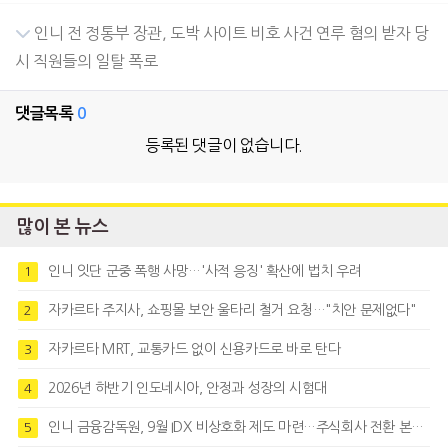
인니 전 정통부 장관, 도박 사이트 비호 사건 연루 혐의 받자 당
시 직원들의 일탈 폭로
댓글목록
0
등록된 댓글이 없습니다.
많이 본 뉴스
인니 잇단 군중 폭행 사망…'사적 응징' 확산에 법치 우려
1
자카르타 주지사, 쇼핑몰 보안 울타리 철거 요청…"치안 문제없다"
2
자카르타 MRT, 교통카드 없이 신용카드로 바로 탄다
3
2026년 하반기 인도네시아, 안정과 성장의 시험대
4
인니 금융감독원, 9월 IDX 비상호화 제도 마련…주식회사 전환 본격화
5