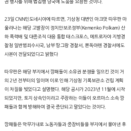
권 행사를 위해 법집행 당국에 도움을 요청한 것이다
.
23
일
CNN
인도네시아에 따르면
,
기상청 대변인 아크맛 따우판 마
울라나는 해당 고발장이 정치안보조정부
(Kemenko Polkam)
산
하 폭력배 및 대중조직 대응 통합 태스크포스
,
메트로자야 지방경
찰청 일반범죄수사국
,
남부 땅그랑 경찰서
,
뽄독아렌 경찰서에도
사본이 전달되었다고 밝혔다
따우판은 해당 부지에서 깡패들이 소유권 분쟁을 일으킨 것이 거
의
2
년 전부터의 일이며 이로 인해 기상청 기록보관소 건립 계획
이 차질을 빚었다고 설명했다
.
해당 공사가
2023
년
11
월에 시작
되었지만
,
토지 상속인이라고 주장하는 이들이 오르마스 소속 깡
패들과 함께 방해하여 결국 중단되고 말았다는 것이다
.
깡패들은 막무가내로 노동자들과 중장비들을 부지에서 몰아낸 후