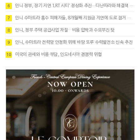
인니 정부, 장기 지연 'LRT 시티' 정상화 추진…다난따라와 해결책 모색
6
인니 수마트라 홍수 피해자들, 8개월째 지원금 지연에 도로 점거 시위
7
인니, 정부 주택 공급사업 차질…비용 압박과 수요부진 탓
8
인니, 수마트라 전력망 안정화 위해 바땅 또루 수력발전소 신속 추진
9
미국의 관세와 비용 부담, 인도네시아 경쟁력 위협
10