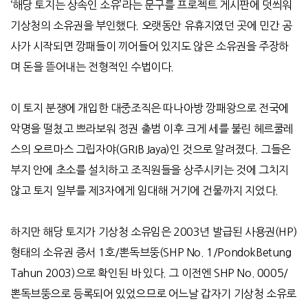
‘
해당 토지는 상속인 소유
’
라는 문구를 프로젝트 게시판에 덧씌워
기상청의 소유권을 부인했다
.
오랫동안 유휴지였던 곳에 민간 공
사가 시작되면 깡패들이 끼어들어 있지도 않은 소유권을 주장하
며 돈을 뜯어내는 전형적인 수법이다
.
이 토지 분쟁에 개입한 대중조직은 따나아방 깡패왕으로 전국에
악명을 떨쳤고 쁘라보워 정권 출범 이후 크게 세를 불린 헤르쿨레
스의 오르마스 그립자야
(GRIB Jaya)
인 것으로 알려졌다
.
그들은
부지 안에 초소를 설치하고 조직원들을 상주시키는 것에 그치지
않고 토지 일부를 제
3
자에게 임대해 거기에 건물까지 지었다
.
하지만 해당 토지가 기상청 소유임은
2003
년 발급된 사용권
(HP)
형태의 소유권 증서
1
호
/
뽄독브뚱
(SHP No. 1/PondokBetung
Tahun 2003)
으로 확인된 바 있다
.
그 이전엔
SHP No. 0005/
뽄독브뚱으로 등록되어 있었으므로 어느날 갑자기 기상청 소유로