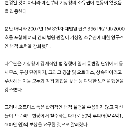
변경된 것이 아니라 예전부터 기상청의 소유권에 변동이 없었음
을 입증한다
.
뿐만 아니라
2007
년
1
월
8
일자 대법원 판결
396 PK/Pdt/2000
호를 포함해 여러 건의 법원 판결이 기상청 소유권에 대한 영구적
인 법적 효력을 강화했다
.
따우판은 기상청이 강제적인 법 집행에 앞서 통반장 단위에서 동
사무소
,
구청 단위까지
,
그리고 경찰 및 오르마스
,
상속인이라고
주장하는 이들 모두와 직접 회합을 갖는 등 다양한 노력을 했음을
강조했다
.
그러나 오르마스 측은 합리적인 법적 설명을 수용하지 않고 자신
들이 프로젝트 현장에서 철수하는 대가로
50
억 루피아
(
약
4
억
1,
400
만 원
)
의 보상을 요구한 것으로 알려졌다
.