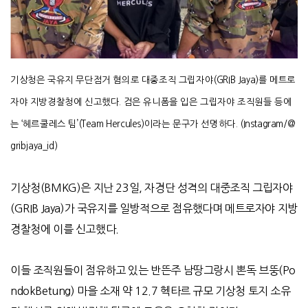
기상청은 국유지 무단점거 혐의로 대중조직 그립자야(GRIB Jaya)를 메트로
자야 지방경찰청에 신고했다. 검은 유니폼을 입은 그립자야 조직원들 등에
는 ‘헤르쿨레스 팀’(Team Hercules)이라는 문구가 선명하다. (Instagram/@
gribjaya_id)
기상청
(BMKG)
은 지난
23
일
,
자경단 성격의 대중조직 그립자야
(GRIB Jaya)
가 국유지를 일방적으로 점유했다며 메트로자야 지방
경찰청에 이를 신고했다
.
이들 조직원들이 점유하고 있는 반뜬주 남땅그랑시 뽄독 브뚱
(Po
ndokBetung)
마을 소재 약
12.7
헥타르 규모 기상청 토지 소유