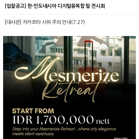
[입찰공고] 한-인도네시아 디지털융복합 탈 전시회
[대사관] 자카르타 시위 주의 안내(7.27)