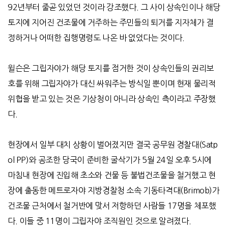
92
년부터 줄곧 있었던 것이라 강조했다
.
그 사이 상속인이나 해당
토지에 지어진 건조물에 거주하는 주민들의 퇴거를 지자체가 결
정하거나 어떠한 집행명령도 나온 바 없었다는 것이다
.
윌슨은 그립자야가 해당 토지를 점거한 것이 상속인들의 권리보
호를 위해 그립자야가 대신 싸워주는 방식일 뿐이며 현재 물리적
위협을 받고 있는 것은 기상청이 아니라 상속인 측이라고 주장했
다
.
현장에서 일부 대치 상황이 벌어졌지만 결국 공무원 경찰대
(Satp
ol PP)
와 공조한 당국이 준비한 굴삭기가
5
월
24
일 오후
5
시에
마침내 현장에 진입해 초소와 건물 등 불법건조물을 철거했고 현
장에 출동한 메트로자야 지방경찰청 소속 기동타격대
(Brimob)
가
건조물 근처에서 철거반에 맞서 저항하던 사람들
17
명을 체포했
다
.
이들 중
11
명이 그립자야 조직원인 것으로 알려졌다
.