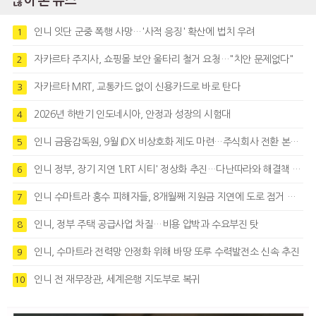
많이 본 뉴스
인니 잇단 군중 폭행 사망…'사적 응징' 확산에 법치 우려
1
자카르타 주지사, 쇼핑몰 보안 울타리 철거 요청…"치안 문제없다"
2
자카르타 MRT, 교통카드 없이 신용카드로 바로 탄다
3
2026년 하반기 인도네시아, 안정과 성장의 시험대
4
인니 금융감독원, 9월 IDX 비상호화 제도 마련…주식회사 전환 본격화
5
인니 정부, 장기 지연 'LRT 시티' 정상화 추진…다난따라와 해결책 모색
6
인니 수마트라 홍수 피해자들, 8개월째 지원금 지연에 도로 점거 시위
7
인니, 정부 주택 공급사업 차질…비용 압박과 수요부진 탓
8
인니, 수마트라 전력망 안정화 위해 바땅 또루 수력발전소 신속 추진
9
인니 전 재무장관, 세계은행 지도부로 복귀
10