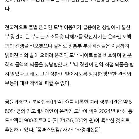
다
.
전국적으로 불법 온라인 도박 이용자가 급증하던 상황에서 통신
부 장관이 된 부디는 저소득층 피해자를 양산시키는 온라인 도박
과의 전쟁을 선포했으나 실제로 정통부 부하직원들은 지금까지
밝혀진 바와 같이 오히려 온라인 도박 사이트들을 비호하며 천문
학적 금액의 뇌물을 상납받았다
.
부디 장관이 만약 직접 뇌물을 받
지 않았다고 해도 그런 상황이 벌어지도록 방치한 방만한 관리와
무능에 대한 책임을 피할 수 없다
.
금융거래보고분석센터
(PPATK)
를 비롯한 여러 정부기관은 약
8
80
만 명의 인도네시아인이 온라인 도박에 빠져
2024
년 한 해 총
도박액이
900
조 루피아
(
약
74
조
6,000
억 원
)
에 육박한 것으로
추산하고 있다
. [
꼼빠스닷컴
/
자카르타경제신문
]