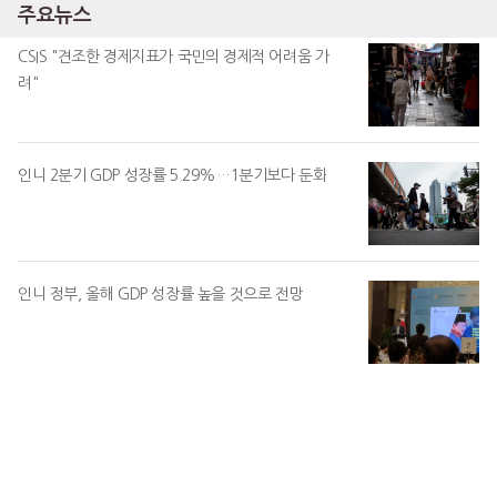
주요뉴스
CSIS "견조한 경제지표가 국민의 경제적 어려움 가
려"
인니 2분기 GDP 성장률 5.29%…1분기보다 둔화
인니 정부, 올해 GDP 성장률 높을 것으로 전망