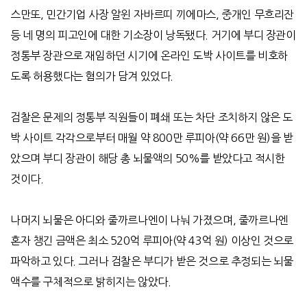
스만또
,
민간기업 사장 알윈 자바르띠 끼에마스
,
중개인 무흐리잔
등 네 명의 피고인에 대한 기소장이 낭독됐다
.
거기에 부디 장관이
정통부 장관으로 재임하던 시기에 온라인 도박 사이트를 비호하
도록 허용했다는 혐의가 담겨 있었다
.
검찰은 문제의 정통부 직원들이 폐쇄 또는 차단 조치하지 않은 도
박 사이트 각각으로부터 매월 약
800
만 루피아
(
약
66
만 원
)
을 받
았으며 부디 장관이 해당 총 뇌물액의
50%
를 받았다고 적시한
것이다
.
나머지 뇌물은 아디와 줄까르나엔이 나눠 가졌으며
,
줄까르나엔
혼자 챙긴 금액은 최소
520
억 루피아
(
약
43
억 원
)
이상인 것으로
파악하고 있다
.
그러나 검찰은 부디가 받은 것으로 추정되는 뇌물
액수를 구체적으로 밝히지는 않았다
.