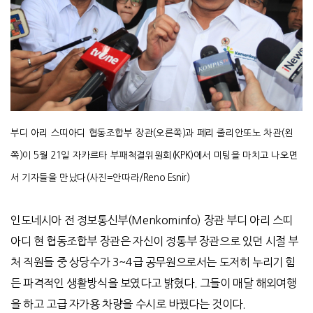
부디 아리 스띠아디 협동조합부 장관(오른쪽)과 페리 줄리안또노 차관(왼
쪽)이 5월 21일 자카르타 부패척결위원회(KPK)에서 미팅을 마치고 나오면
서 기자들을 만났다(사진=안따라/Reno Esnir)
인도네시아 전 정보통신부
(Menkominfo)
장관 부디 아리 스띠
아디 현 협동조합부 장관은 자신이 정통부 장관으로 있던 시절 부
처 직원들 중 상당수가
3~4
급 공무원으로서는 도저히 누리기 힘
든 파격적인 생활방식을 보였다고 밝혔다
.
그들이 매달 해외여행
을 하고 고급 자가용 차량을 수시로 바꿨다는 것이다
.