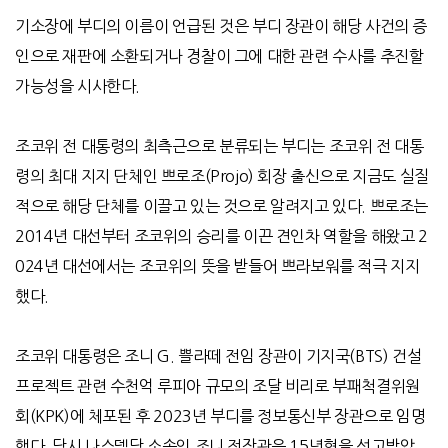
기소장에 부디의 이름이 언급된 것은 부디 장관이 해당 사건의 증
인으로 재판에 소환되거나 경찰이 그에 대한 관련 수사를 추진할
가능성을 시사한다.
조코위 전 대통령의 최측근으로 분류되는 부디는 조코위 전 대통
령의 최대 지지 단체인 쁘로조
(Projo)
회장 출신으로 지금도 실질
적으로 해당 단체를 이끌고 있는 것으로 알려지고 있다
.
쁘로조는
2014
년 대선부터 조코위의 승리를 이끈 견인차 역할을 해왔고
2
024
년 대선에서는 조코위의 뜻을 받들어 쁘라보워를 적극 지지
했다
.
조코위 대통령은 조니
G.
쁠라떼 전임 장관이 기지국
(BTS)
건설
프로젝트 관련 수천억 루피아 규모의 조달 비리로 부패척결위원
회
(KPK)
에 체포된 후
2023
년 부디를 정보통신부 장관으로 임명
했다
.
당시 나스뎀당 소속인 조니 전장관은
15
년형을 선고받았