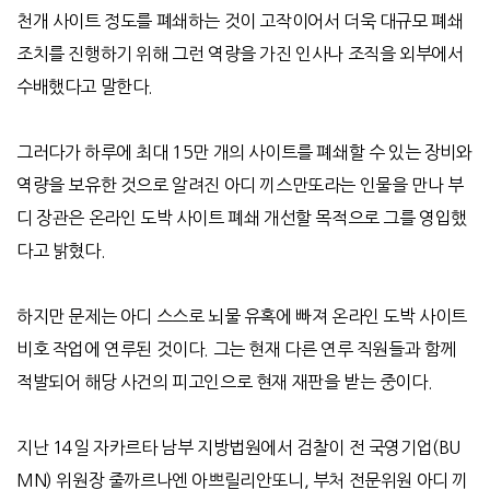
천개 사이트 정도를 폐쇄하는 것이 고작이어서 더욱 대규모 폐쇄
조치를 진행하기 위해 그런 역량을 가진 인사나 조직을 외부에서
수배했다고 말한다
.
그러다가 하루에 최대
15
만 개의 사이트를 폐쇄할 수 있는 장비와
역량을 보유한 것으로 알려진 아디 끼스만또라는 인물을 만나 부
디 장관은 온라인 도박 사이트 폐쇄 개선할 목적으로 그를 영입했
다고 밝혔다
.
하지만 문제는 아디 스스로 뇌물 유혹에 빠져 온라인 도박 사이트
비호 작업에 연루된 것이다
.
그는 현재 다른 연루 직원들과 함께
적발되어 해당 사건의 피고인으로 현재 재판을 받는 중이다
.
지난
14
일 자카르타 남부 지방법원에서 검찰이 전 국영기업
(BU
MN)
위원장 줄까르나엔 아쁘릴리안또니
,
부처 전문위원 아디 끼