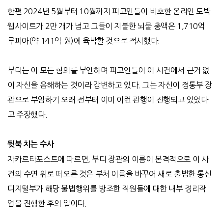
한편
2024
년
5
월부터
10
월까지 피고인들이 비호한 온라인 도박
웹사이트가
2
만 개가 넘고 그들이 지불한 뇌물 총액은
1,710
억
루피아
(
약
141
억 원
)
에 육박할 것으로 적시했다
.
부디는 이 모든 혐의를 부인하며 피고인들이 이 사건에서 근거 없
이 자신을 음해하는 것이라 강변하고 있다
.
그는 자신이 정통부 장
관으로 부임하기 오래 전부터 이미 이런 관행이 진행되고 있었다
고 주장했다
.
뒷북 치는 수사
자카르타포스트에 따르면
,
부디 장관의 이름이 본격적으로 이 사
건의 수면 위로 떠오른 것은 부처 이름을 바꾸어 새로 출범한 통신
디지털부가 해당 불법행위를 방조한 직원들에 대한 내부 정리작
업을 진행한 후의 일이다
.