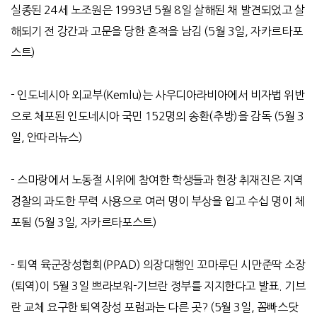
실종된 24세 노조원은 1993년 5월 8일 살해된 채 발견되었고 살
해되기 전 강간과 고문을 당한 흔적을 남김 (5월 3일, 자카르타포
스트)
-
인도네시아 외교부
(Kemlu)
는 사우디아라비아에서 비자법 위반
으로 체포된 인도네시아 국민
152
명의 송환
(
추방
)
을 감독
(5
월
3
일
,
안따라뉴스
)
-
스마랑에서 노동절 시위에 참여한 학생들과 현장 취재진은 지역
경찰의 과도한 무력 사용으로 여러 명이 부상을 입고 수십 명이 체
포됨
(5
월
3
일
,
자카르타포스트
)
-
퇴역 육군장성협회
(PPAD)
의장대행인 꼬마루딘 시만준딱 소장
(
퇴역
)
이
5
월
3
일 쁘라보워
-
기브란 정부를 지지한다고 발표
.
기브
란 교체 요구한 퇴역장성 포럼과는 다른 곳
? (5
월
3
일
,
꼼빠스닷