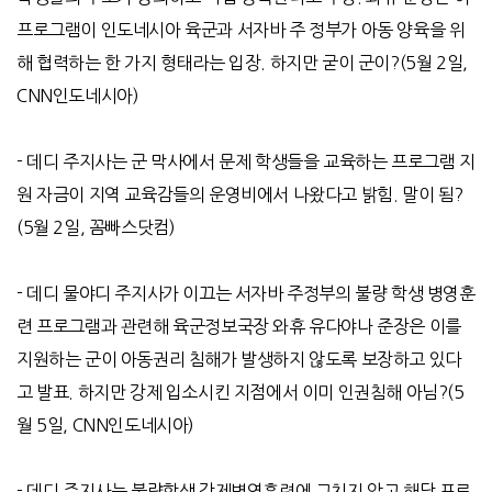
프로그램이 인도네시아 육군과 서자바 주 정부가 아동 양육을 위
해 협력하는 한 가지 형태라는 입장
.
하지만 굳이 군이
?
(5
월
2
일
,
CNN
인도네시아
)
-
데디 주지사는 군 막사에서 문제 학생들을 교육하는 프로그램 지
원 자금이 지역 교육감들의 운영비에서 나왔다고 밝힘
.
말이 됨
?
(5
월
2
일
,
꼼빠스닷컴
)
-
데디 물야디 주지사가 이끄는 서자바 주정부의 불량 학생 병영훈
련 프로그램과 관련해 육군정보국장 와휴 유다야나 준장은 이를
지원하는 군이 아동권리 침해가 발생하지 않도록 보장하고 있다
고 발표
.
하지만 강제 입소시킨 지점에서 이미 인권침해 아님
?
(5
월
5
일
, CNN
인도네시아
)
-
데디 주지사는 불량학생 강제병영훈련에 그치지 않고 해당 프로