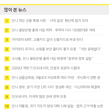
많이 본 뉴스
인니 잇단 군중 폭행 사망…'사적 응징' 확산에 법치 우려
1
인니 중앙은행 총재 사임 여파…루피아 다시 1만8천대로 약세
2
자카르타 MRT, 교통카드 없이 신용카드로 바로 탄다
3
자카르타 주지사, 쇼핑몰 보안 울타리 철거 요청…"치안 문제없다"
4
소식통, 인니 중앙은행 총재 사임 배경에 “정부와 정책 갈등"
5
2026년 하반기 인도네시아, 안정과 성장의 시험대
6
인니 금융감독원, 9월 IDX 비상호화 제도 마련…주식회사 전환 본격화
7
인니 정부, 장기 지연 'LRT 시티' 정상화 추진…다난따라와 해결책 모색
8
인도네시아, 미국에 팜유 관세 면제 요청
9
인니 대통령, 국가 지도자 양성 대학 ‘URI’설립…법적 근거·역할 논란
10