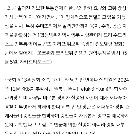
- 최근 벌어진 기브란 부통령에 대한 군의 탄핵 요구와 고위 장성
인사 번복이 이루어지면서 군이 정치적으로 분열되고 있을 가능
성을 시사
.
특히 수마뜨라에서 깔리만딴까지 육지
,
수역
,
공중 지
역을 관할하는 제
1
합동방위지역사령부 사령관이자 뜨리 수뜨리
스노 전부통령 아들 꾼또 아리프 위보워 중장의 전보발령 철회는
군에서 벌어지는 조코위와 쁘라보워 진영의 권력투쟁을 암시
. (5
월
5
일
,
자카르타포스트
)
-
국회 제
13
위원회 소속 그린드라 당의 얀 만데나스 의원은
2024
년
12
월
KKB
를 추적하던 뜰룩 빈뚜니
(Teluk Bintuni)
의 형사수
사과장 또미 사무엘 마르분 경위가 실종된 사건에 대해 서파푸아
경찰이 투명하게 밝혀야 한다고 촉구
.
얀 장관은 서파푸아 경찰 관
계자들이 증인들을 협박하여 증인들이 자유롭게 정보를 제공하지
못하도록 했다고 의심
.
즉 반군에 의한 실종이 아니라 경찰 내부
문제일 것이란 냄새
(5
월
2
일
, CNN
인도네시아
)