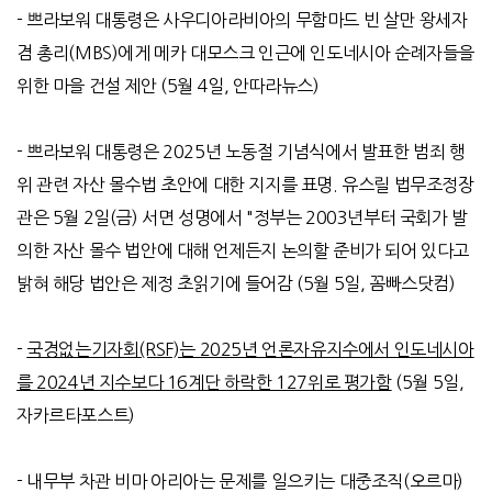
-
쁘라보워 대통령은 사우디아라비아의 무함마드 빈 살만 왕세자
겸 총리
(MBS)
에게 메카 대모스크 인근에 인도네시아 순례자들을
위한 마을 건설 제안
(5
월
4
일
,
안따라뉴스
)
-
쁘라보워 대통령은
2025
년 노동절 기념식에서 발표한 범죄 행
위 관련 자산 몰수법 초안에 대한 지지를 표명
.
유스릴 법무조정장
관은
5
월
2
일
(
금
)
서면 성명에서
"
정부는
2003
년부터 국회가 발
의한 자산 몰수 법안에 대해 언제든지 논의할 준비가 되어 있다고
밝혀 해당 법안은 제정 초읽기에 들어감
(5
월
5
일
,
꼼빠스닷컴
)
-
국경없는기자회(RSF)는 2025년 언론자유지수에서 인도네시아
를 2024년 지수보다 16계단 하락한 127위로 평가함
(5
월
5
일
,
자카르타포스트
)
-
내무부 차관 비마 아리아는 문제를 일으키는 대중조직
(
오르마
)