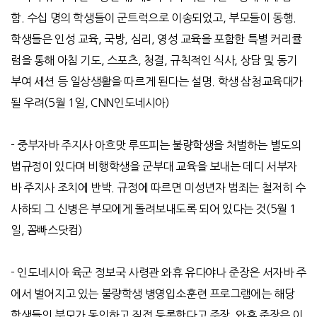
함
.
수십 명의 학생들이 군트럭으로 이송되었고
,
부모들이 동행
.
학생들은 인성 교육
,
국방
,
심리
,
영성 교육을 포함한 특별 커리큘
럼을 통해 아침 기도
,
스포츠
,
청결
,
규칙적인 식사
,
상담 및 동기
부여 세션 등 일상생활을 따르게 된다는 설명
.
학생 삼청교육대가
될 우려
(5
월
1
일
, CNN
인도네시아
)
-
중부자바 주지사 아흐맛 루뜨피는 불량학생을 처벌하는 별도의
법규정이 있다며 비행학생을 군부대 교육을 보내는 데디 서부자
바 주지사 조치에 반박
.
규정에 따르면 미성년자 범죄는 철저히 수
사하되 그 신병은 부모에게 돌려보내도록 되어 있다는 것
(5
월
1
일
,
꼼빠스닷컴
)
-
인도네시아 육군 정보국 사령관 와휴 유다야나 준장은 서자바 주
에서 벌어지고 있는 불량학생 병영입소훈련 프로그램에는 해당
학생들의 부모가 동의하고 직접 등록한다고 주장
.
와휴 준장은 이