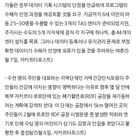
가들은 정부 데이터 기록 시스템의 단점을 언급하며 프로그램의
수혜자 선정 과정을 재검토할 것을 요구
.
지금까지
6
세 미만의 아
동
25~30
명을 수용할 수 있는
3
개의
TAS
센터가 준비되었지만
,
주지사는 수도의
5
개 지자체에 걸쳐 각 지구에 하나씩
,
총
44
개의
센터 설치를 목표
.
그러나 데이터 등록이나 유지관리 문제로 부정
확한 데이터가 수헤자 선정에 오류가 있을 것을 우려하는 여론
(5
월
7
일
,
자카르타포스트
)
-
수천 명의 주민을 대표하는 지역단체인 지역건강인식포럼이 주
민들의 건강에 미치는 영향이 명백하다는 이유로 향후 몇 달 안에
북부 자카르타 로로딴에 있는 폐기물연료
(RDF)
공장을 재가동하
려는 계획에 강력히 반대
.
이 단체는 공장에서
5km
떨어진 곳의
주민들이
2
월에 로로딴
RDF
공장 시범운영 중 발생한 악취와 연
기로 인해 수십 명의 어린이가 상기도 감염과 안질을 겪었다고 불
평한 후 결성됨
(5
월
6
일
,
자카르타포스트
)