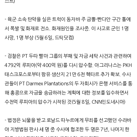
스트
)
-
육군 소속 탄약을 실은 트럭이 동자바 주 금뽈
-
빤다안 구간 톨에
서 폭발 및 화재로 전소
.
화재원인을 조사중
.
이 사고로 군인
1
명
사망
, 1
명 부상
(5
월
6
일
,
드띡닷컴
)
-
검찰은
PT
두따 빨마 그룹의 부패 및 자금 세탁 사건과 관련하여
4792
억 루피아
(
약
400
억 원
)
를 다시 압수함
.
아그리나스는
PKH
태스크포스로부터 팜유 생산지
21
만
6
천 헥타르 추가 확보
.
수사
관들이
PT Darmex Plantations
의 두 자회사가 은행 서비스를 통
해 홍콩으로 자금을 송금하려는 계획에 대한 정보를 입수하면서
수천억 루피아의 압수가 시작된 것
(5
월
8
일
, CNN
인도네시아
)
-
법정은 뇌물을 받고 로날드 따누르에게 무죄를 선고했던 수라바
야 지방법원 판사 세 명 중 수사에 협조한 두 명은
7
년
,
나머지 한