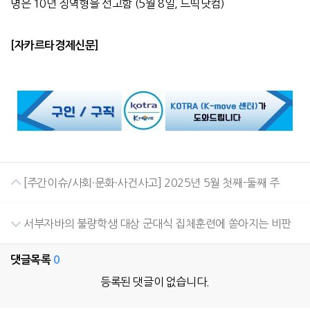
명은
10
년 징역형을 선고함
(5
월
8
일
,
드띡닷컴
)
[
자카르타경제신문
]
[주간이슈/사회·문화·사건사고] 2025년 5월 첫째-둘째 주
서부자바의 불량학생 대상 군대식 집체훈련에 쏟아지는 비판
댓글목록
0
등록된 댓글이 없습니다.