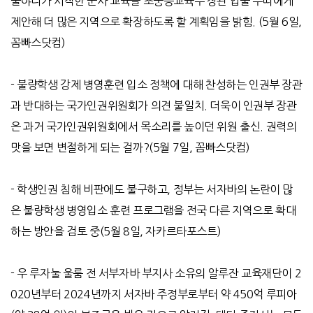
물야디가 시작한 군사 교육을 초중등교육부 장관 압둘 무띠에게
제안해 더 많은 지역으로 확장하도록 할 계획임을 밝힘
.
(5
월
6
일
,
꼼빠스닷컴
)
-
불량학생 강제 병영훈련 입소 정책에 대해 찬성하는 인권부 장관
과 반대하는 국가인권위원회가 의견 불일치
.
더욱이 인권부 장관
은 과거 국가인권위원회에서 목소리를 높이던 위원 출신
.
권력의
맛을 보면 변절하게 되는 걸까
?
(5
월
7
일
,
꼼빠스닷컴
)
-
학생인권 침해 비판에도 불구하고
,
정부는 서자바의 논란이 많
은 불량학생 병영입소 훈련 프로그램을 전국 다른 지역으로 확대
하는 방안을 검토 중
(5
월
8
일
,
자카르타포스트
)
-
우 루자눌 울룸 전 서부자바 부지사 소유의 알루잔 교육재단이
2
020
년부터
2024
년까지 서자바 주정부로부터 약
450
억 루피아