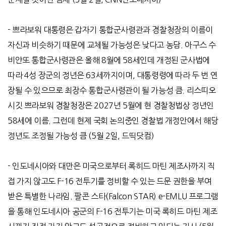
-
쁘라보워 대통령은 갑자기 통합군사령관과 경찰청장의 이름이
자신과 비슷하기 때문에 교체될 가능성은 낮다고 농담
.
아구스 수
비얀또 통합군사령관은 올해
8
월에
58
세인데 개정된 군사법에
따라
4
성 장군의 정년은
63
세까지이며
,
대통령령에 따라 두 번 연
장될 수 있으므로 최장수 통합군사령관이 될 가능성 큼
.
리스띠오
시깃 쁘라보워 경찰청장은
2027
년
5
월에 현 경찰청법상 정년인
58
세에 이름
.
그런데 현제 국회 논의중인 경찰법 개정안에서 해당
정년도 조정될 가능성 큼
(5
월
2
일
,
드띡닷컴
)
-
인도네시아와 대만은 미국으로부터 록히드 마틴 제조사까지 직
접 가지 않고도
F-16
전투기를 정비할 수 있는 드문 권한을 부여
받은 특별한 나라임
.
팔콘 스타
(Falcon STAR) e-EMLU
프로그램
을 통해 인도네시아 공군의
F-16
전투기는 미국 록히드 마틴 제조