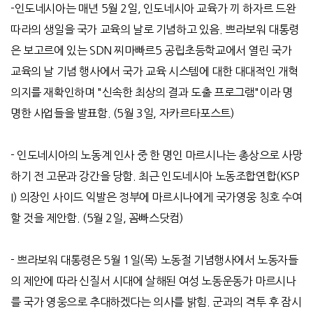
-
인도네시아는 매년
5
월
2
일
,
인도네시아 교육가 끼 하자르 드완
따라의 생일을 국가 교육의 날로 기념하고 있음
.
쁘라보워 대통령
은 보고르에 있는
SDN
찌마빠르
5
공립초등학교에서 열린 국가
교육의 날 기념 행사에서 국가 교육 시스템에 대한 대대적인 개혁
의지를 재확인하며
"
신속한 최상의 결과 도출 프로그램
"
이라 명
명한 사업들을 발표함
. (5
월
3
일
,
자카르타포스트
)
-
인도네시아의 노동계 인사 중 한 명인 마르시나는 총상으로 사망
하기 전 고문과 강간을 당함
.
최근 인도네시아 노동조합연합
(KSP
I)
의장인 사이드 익발은 정부에 마르시나에게 국가영웅 칭호 수여
할 것을 제안함
. (5
월
2
일
,
꼼빠스닷컴
)
- 쁘라보워 대통령은 5월 1일(목) 노동절 기념행사에서 노동자들
의 제안에 따라 신질서 시대에 살해된 여성 노동운동가 마르시나
를 국가 영웅으로 추대하겠다는 의사를 밝힘. 군과의 격투 후 잠시