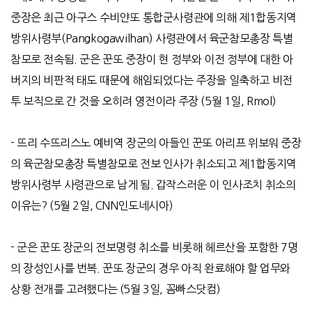
중장은 최근 아구스 수비얀또 통합군사령관에 의해 제
1
합동지역
방위사령부
(Pangkogawilhan)
사령관에서 육군참모총장 특별
참모로 전속됨
.
군은 꾼또 중장이 현 정부와 이전 정부에 대한 아
버지의 비판적 태도 때문에 해임되었다는 주장을 일축하고 비전
투 보직으로 간 것을 오히려 영전이라 주장
(5
월
1
일
, Rmol)
-
뜨리 수뜨리스노 예비역 장군의 아들인 꾼또 아리프 위보워 중장
의 육군참모총장 특별참모로 전보 인사가 취소되고 제
1
합동지역
방위사령부 사령관으로 남게 됨
.
갑작스러운 이 인사조치 취소의
이유는
? (5
월
2
일
, CNN
인도네시아
)
-
군은 꾼또 장군의 전보명령 취소를 비롯해 헤르산을 포함한
7
명
의 장성인사를 번복
.
꾼또 장군의 경우 아직 완료해야 할 업무와
상황 전개를 고려했다는
(5
월
3
일
,
꼼빠스닷컴
)