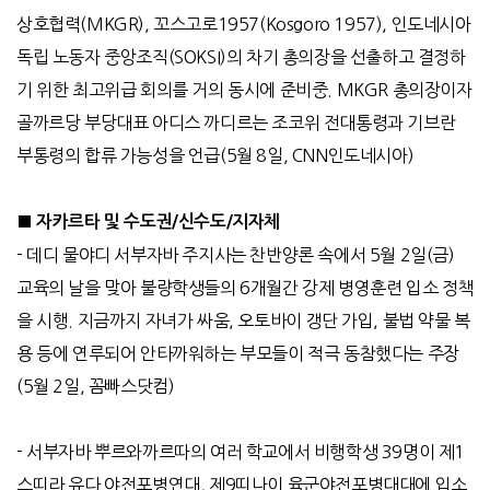
상호협력
(MKGR),
꼬스고로
1957(Kosgoro 1957),
인도네시아
독립 노동자 중앙조직
(SOKSI)
의 차기 총의장을 선출하고 결정하
기 위한 최고위급 회의를 거의 동시에 준비중
. MKGR
총의장이자
골까르당 부당대표 아디스 까디르는 조코위 전대통령과 기브란
부통령의 합류 가능성을 언급
(5
월
8
일
, CNN
인도네시아
)
■
자카르타 및 수도권
/
신수도
/
지자체
-
데디 물야디 서부자바 주지사는 찬반양론 속에서
5
월
2
일
(
금
)
교육의 날을 맞아 불량학생들의
6
개월간 강제 병영훈련 입소 정책
을 시행
.
지금까지 자녀가 싸움
,
오토바이 갱단 가입
,
불법 약물 복
용 등에 연루되어 안타까워하는 부모들이 적극 동참했다는 주장
(5
월
2
일
,
꼼빠스닷컴
)
-
서부자바 뿌르와까르따의 여러 학교에서 비행학생
39
명이 제
1
스띠라 유다 야전포병연대
,
제
9
띠나이 육군야전포병대대에 입소