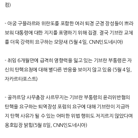
컴
)
-
아굼 구믈라르와 위란또를 포함한 여러 퇴경 군경 장성들이 쁘라
보워 대통령에 대한 지지를 표명하기 위해 집결
.
결국 기브란 교체
를 더욱 강력히 요구하는 모양새
(5
월
4
일
, CNN
인도네시아
)
-
취임
6
개월만에 급격히 영향력을 잃고 있는 기브란 부통령은 자
신의 탄핵요청에 대해 별다른 반응을 보이지 않고 있음
(5
월
4
일
,
자카르타포스트
)
-
골까르당 사무총장 사르무지는 기브란 부통령의 윤리위반혐의
탄핵을 요구하는 퇴역장성 포럼의 요구에 대해 기브란이 지금까
지 탄핵 사유가 될 수 있는 어떠한 위법 행위도 저지르지 않았다며
옹호입장 밝힘
(5
월
8
일
, CNN
인도네시아
)