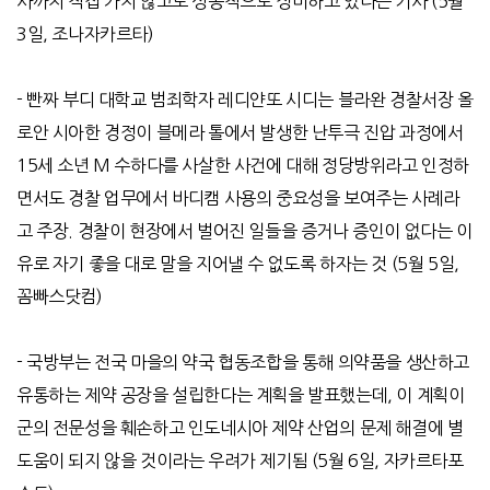
사까지 직접 가지 않고도 성공적으로 정비하고 있다는 기사
(5
월
3
일
,
조나자카르타
)
-
빤짜 부디 대학교 범죄학자 레디얀또 시디는 블라완 경찰서장 올
로안 시아한 경정이 블메라 톨에서 발생한 난투극 진압 과정에서
15
세 소년
M
수하다를 사살한 사건에 대해 정당방위라고 인정하
면서도 경찰 업무에서 바디캠 사용의 중요성을 보여주는 사례라
고 주장
.
경찰이 현장에서 벌어진 일들을 증거나 증인이 없다는 이
유로 자기 좋을 대로 말을 지어낼 수 없도록 하자는 것
(5
월
5
일
,
꼼빠스닷컴
)
-
국방부는 전국 마을의 약국 협동조합을 통해 의약품을 생산하고
유통하는 제약 공장을 설립한다는 계획을 발표했는데
,
이 계획이
군의 전문성을 훼손하고 인도네시아 제약 산업의 문제 해결에 별
도움이 되지 않을 것이라는 우려가 제기됨
(5
월
6
일
,
자카르타포