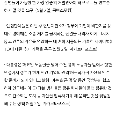
간범들이 가능한 한 가장 엄중히 처벌받아야 하므로 그들 변호를
하지 말 것을 요구
. (5
월
2
일
,
꼼빠스닷컴
)
-
인권단체들은 이번 주 헌법재판소가 정부와 기업이 비판자를 상
대로 명예훼손 소송 제기를 금지하는 판결을 내리자 이에 그치지
않고 언론의 자유를 억압하는 데 흔히 사용되는 가혹한 사이버법
(I
TE)
에 대한 추가 개혁을 촉구
(5
월
2
일
,
자카르타포스트
)
-
대통령은 화요일 노동절을 맞아 수천 명의 노동자들 앞에서 행한
연설에서 정부가 현재 민간 기업의 관리하는 국가적 자산을 인수
할 준비가 되어 있다고 밝힘
.
이는 최근 몇 달 동안 국방부의 협조
하에 인도네시아 군
(TNI)
병사들은 팜유 회사들이 불법 점유한 것
으로 간주되는 토지 등 자산을 압류하기 위해 움직인 것을 뒷받침
해 주는 정책
(5
월
2
일
,
자카르타포스트
)