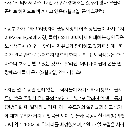
-
자카르타에서 아직
12
만 가구가 정화조를 갖추지 않아 오물이
곧바로 하천으로 버려지고 있음
(5
월
3
일
,
꼼빠스닷컴
)
-
동부 자카르타 끄라맛자띠 중앙시장의 여러 상인들이 빠사르 자
야
(Pasar Jaya)
에 시장
,
특히
C
와
H
매대에서 판매하는 상인들은
노점상
(PKL)
이 입구 앞에서 자유롭게 판매하고 있기 때문에 구매
자가 건물 안으로 들어오지 않으려 한다고 언급
.
노점상들은 오르
마스의 보호를 받고 있는 것으로 알려짐
.
어디나 이권에 손을 댄
깡패조직들이 문제
(5
월
3
일
,
안따라뉴스
)
-
지난 몇 주 동안 전례 없는 구직자들이 자카르타 시청으로 몰려
들어 밝은 주황색 유니폼의 "오렌지 부대"로 알려진 위생 노동자
(환경미화원) 일자리를 지원. 이는 수도권의 실업률과 해고 증가
에 대한 우려가 커지고 있음을 보여줌.
올해 공공시설관리청(PPS
U)에 약 1,100개의 일자리를 배정했으며, 4월 22일 모집을 시작