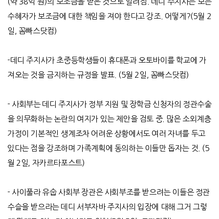
(
약
38
억 원
)
의 보조금을 받은 것으로 알려짐
.
데디 주지사는 모든
수혜자가 보조금에 대한 책임을 져야 한다고 강조
.
어떻게
?
(5
월
2
일
,
꼼빠스닷컴
)
-
데디 주지사가 초중등학생들이 휴대폰과 오토바이를 학교에 가
져오는 것을 금지하는 규정을 발표
.
(5
월
2
일
,
꼼빠스닷컴
)
-
사회부는 데디 주지사가 정부 지원 및 장학금 신청자의 정관수술
을 의무화하는 논란의 여지가 있는 제안을 검토 중
.
많은 소외계층
가정이 기본적인 생계조차 어려운 상황에서도 여러 자녀를 두고
있다는 점을 강조하며 가족계획에 동의하는 이들만 돕자는 것
.
(5
월
2
일
,
자카르타포스트
)
-
사이풀라 유숩 사회부 장관은 사회부조를 받으려는 이들은 정관
수슬을 받으라는 데디 서부자바 주지사의 입장에 대해 그거 그렇