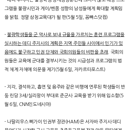
그램을 불량시민과 게이
/
벤쫑 성향의 남성들에게 확대할 계획임
을 밝힘
.
정말 삼청교육대가 될 판
(5
월
5
일
,
꼼빠스닷컴
)
-
불량학생들을 군 막사로 보내 규율을 가르치는 훈련 프로그램을
실시하는 데디 주지사의 계획은 지역 주민들 사이에서 인기가 있
음에도 불구하고 인권 단체와 국회의원들의 비판을 초래
.
국회의
원들은 교육에 군대를 결부시키는 것의 시급성과 프로그램의 법
적 체계 자체에 의문을 제기
(5
월
6
일
,
자카르타포스트
)
-
지각
,
결석하고
,
흡연 및 음주와 같은 비행에 연루된 학생들이 반
둥 린담
3
세
/
실리왕이 부대로 준군사 교육을 받기 위해 입소함
(5
월
6
일
, CNN
인도네시아
)
-
나딸리우스 삐가이 인권부 장관
(HAM)
은 서자바 주지사 데디