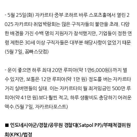
- 5
월
25
일
(
화
)
자카르타 중부 조하르 바루 스포츠홀에서 열린
2
025
자카르타 취업박람회는 많은 구직자들의 불만을 초래
.
다양
한 배경을 가진 수백 명의 지원자가 참석했지만
,
기업들이 정한 연
령 제한은
30
세 이상 구직자들은 대부분 해당사항이 없었기 때문
(5
월
7
일
,
꼼빠스닷컴
)
-
운이 좋으면 하루 최대
20
만 루피아
(
약
1
만
6,000
원
))
까지 벌
수 있지만
,
보통은
12
만 루피아
(
약
1
만 원
)
정도를 버는 자카르타
거리 실버맨들의 실태
.
이는 자카르타의 월 최저임금인
500
만 루
피아
(
약
41
만 원
)
보다 훨씬 적고
,
하루 생활비도 충당하기 어려운
액수
.
(5
월
7
일
,
자카르타포스트
)
■
인도네시아군/경찰/공무원 경찰대
(Satpol PP)/
부패척결위원
회
(KPK)/
법정