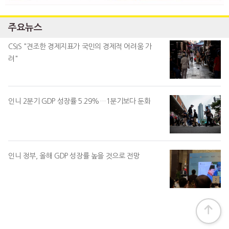
주요뉴스
CSIS "견조한 경제지표가 국민의 경제적 어려움 가
려"
인니 2분기 GDP 성장률 5.29%…1분기보다 둔화
인니 정부, 올해 GDP 성장률 높을 것으로 전망