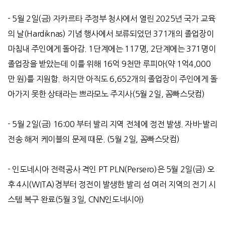
- 5
월
2
일
(
금
)
자카르타 주정부 청사에서 열린
2025
년 국가 교육
의 날
(Hardiknas)
기념 행사에서 보류되었던
371
개의 졸업장이
마침내 주인에게 돌아감
. 1
단계에는
117
명
, 2
단계에는
371
명이
졸업장을 받았는데 이를 위해
16
억
9
천만 루피아
(
약
1
억
4,000
만 원
)
를 지원함
.
하지만 아직도
6,652
개의 졸업장이 주인에게 돌
아가지 못한 상태라는 쁘라모노 주지사
(5
월
2
일
,
꼼빠스닷컴
)
- 5
월
2
일
(
금
) 16:00
부터 발리 지역 전체에 정전 발생
.
자바
-
발리
전송 해저 케이블의 문제 때문
.
(5
월
2
일
,
꼼빠스닷컴
)
-
인도네시아 전력공사 격인
PT PLN(Persero)
은
5
월
2
일
(
금
)
오
후
4
시
(WITA)
경부터 정전이 발생한 발리 섬 여러 지역의 전기 시
스템 복구 완료
(5
월
3
일
, CNN
인도네시아
)