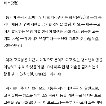
빠스닷컴
)
-
동자바 주지사 꼬피파 인다르 빠라완사는 회람문
(SE)
을 통해 동
자바 채용 시 연령제한을 금지할 것임을 알림
.
이
SE
는 채용 공고
에서 발생하는 연령 차별 현상이 발생해 사회 정의
,
평등한 고용
기회
,
차별 금지 가치에 역행한다는 판단에 기초한 것
.
(5
월
5
일
,
꼼빠스닷컴
)
-
아쩨 교육청은 최근 사회적으로 문제가 되고 있는 청소년 비행을
예방하기 위해 학생들의 밤
10
시 이후 집 밖 외출을 금지하는 회
람을 발표
.
(5
월
5
일
, CNN
인도네시아
)
-
자카르타 주지사 쁘라모노 아눙은 지난 대선 공약의 일환으로
,
교육 불평등 해소를 위한 소외계층 아동을 위한 무료 유치원 프로
그램을
5
월
5
일
(
월
)
시작
.
이 프로그램은 북부 자카르타 끄분 바왕