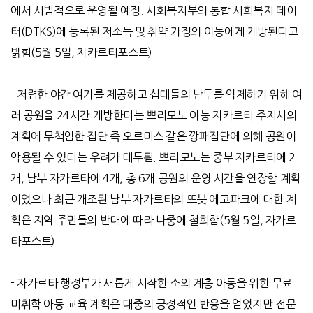
에서 시범적으로 운영될 예정
.
사회복지부의 통합 사회복지 데이
터
(DTKS)
에 등록된 저소득 및 취약 가정의 아동에게 개방된다고
밝힘
(5
월
5
일
,
자카르타포스트
)
-
저렴한 야간 여가를 제공하고 십대들의 난투를 억제하기 위해 여
러 공원을
24
시간 개방한다는 쁘라모노 아눙 자카르타 주지사의
계획에 무책임한 집단 즉 오르마스 같은 깡패집단에 의해 공원이
악용될 수 있다는 우려가 대두됨
.
쁘라모노는 중부 자카르타에
2
개
,
남부 자카르타에
4
개
,
총
6
개 공원의 운영 시간을 연장할 계획
이었으나 최근 개조된 남부 자카르타의 뜨븟 에코파크에 대한 계
획은 지역 주민들의 반대에 따라 나중에 철회함
(5
월
5
일
,
자카르
타포스트
)
-
자카르타 행정부가 새롭게 시작한 소외 계층 아동을 위한 무료
미취학 아동 교육 계획은 대중의 긍정적인 반응을 얻었지만 전문