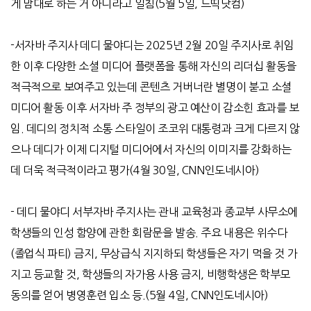
게 맘대로 하는 거 아니라고 일침
(5
월
5
일
,
드띡닷컴
)
-
서자바 주지사 데디 물야디는
2025
년
2
월
20
일 주지사로 취임
한 이후 다양한 소셜 미디어 플랫폼을 통해 자신의 리더십 활동을
적극적으로 보여주고 있는데 콘텐츠 거버너란 별명이 붇고 소셜
미디어 활동 이후 서자바 주 정부의 광고 예산이 감소힌 효과를 보
임
.
데디의 정치적 소통 스타일이 조코위 대통령과 크게 다르지 않
으나 데디가 이제 디지털 미디어에서 자신의 이미지를 강화하는
데 더욱 적극적이라고 평가
(4
월
30
일
, CNN
인도네시아
)
-
데디 물야디 서부자바 주지사는 관내 교육청과 종교부 사무소에
학생들의 인성 함양에 관한 회람문을 발송
.
주요 내용은 위수다
(
졸업식 파티
)
금지
,
무상급식 지지하되 학생들은 자기 먹을 것 가
지고 등교할 것
,
학생들의 자가용 사용 금지
,
비행학생은 학부모
동의를 얻어 병영훈련 입소 등
.
(5
월
4
일
, CNN
인도네시아
)