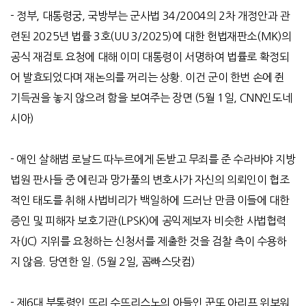
-
정부
,
대통령궁
,
국방부는 군사법
34/2004
의
2
차 개정안과 관
련된
2025
년 법률
3
호
(UU 3/2025)
에 대한 헌법재판소
(MK)
의
공식 재검토 요청에 대해 이미 대통령이 서명하여 법률로 확정되
어 발효되었다며 재논의를 꺼리는 상황
.
이건 군이 한번 손에 쥔
기득권을 놓지 않으려 함을 보여주는 장면
(5
월
1
일
, CNN
인도네
시아
)
-
애인 살해범 로날드 따누르에게 돈받고 무죄를 준 수라바야 지방
법원 판사들 중 에린과 망가풀의 변호사가 자신의 의뢰인이 협조
적인 태도를 취해 사법비리가 백일하에 드러난 만큼 이들에 대한
증인 및 피해자 보호기관
(LPSK)
에 공익제보자 비슷한 사법협력
자
(JC)
지위를 요청하는 신청서를 제출한 것을 검찰 측이 수용하
지 않음
.
당연한 일
. (5
월
2
일
,
꼼빠스닷컴
)
-
제
6
대 부통령인 뜨리 수뜨리스노의 아들인 꾼또 아리프 위보워