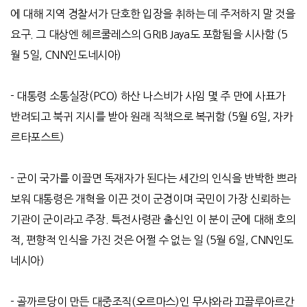
에 대해 지역 경찰서가 단호한 입장을 취하는 데 주저하지 말 것을
요구
.
그 대상엔 헤르쿨레스의
GRIB Jaya
도 포함됨을 시사함
(5
월
5
일
, CNN
인도네시아
)
-
대통령 소통실장
(PCO)
하산 나스비가 사임 몇 주 만에 사표가
반려되고 북귀 지시를 받아 원래 직책으로 복귀함
(5
월
6
일
,
자카
르타포스트
)
-
군이 국가를 이끌면 독재자가 된다는 세간의 인식을 반박한 쁘라
보워 대통령은 개혁을 이끈 것이 군경이며 국민이 가장 신뢰하는
기관이 군이라고 주장
.
특전사령관 출신인 이 분이 군에 대해 호의
적
,
편향적 인식을 가진 것은 어쩔 수 없는 일
(5
월
6
일
, CNN
인도
네시아
)
-
골까르당이 만든 대중조직
(
오르마스
)
인 무샤와라 끄끌루아르간