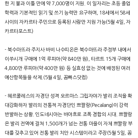
한 지 불과 이틀 만에 약 7,000명이 지원. 이 일자리는 초등 졸업
학력과 기본적인 읽기 및 쓰기 능력만 요구하며, 18세에서 58세
사이의 자카르타 주민으로 등록된 사람만 지원 가능(5월
4
일
,
자
카르타포스트
)
-
북수마뜨라 주지사 바비 나수띠온은 북수마뜨라 주정부 내에서
이쑤시개 구매에
1
억 루피아
(
약
840
만 원
),
타르트
15
개 구매에
4,800
만 루피아
(
약
400
만 원
)
등 실효성 없는 것에 배정된 여러
예산항목들을 삭제
.
(5
월
4
일
,
꼼빠스닷컴
)
-
헤르쿨레스의 자경단 성격 오르마스 그립자야가 발리 조직을 확
대강화하자 발리의 전통적 자경단인 쁘짤랑
(Pecalang)
이 강력
반발하는 상황
.
인도네시아는 바야흐로 조폭 경합의 시대
.
쁘짤랑
은 발리 전역에 걸쳐
1,500
개가 넘는 전통 마을이 자체 쁘짤랑 부
대를 갖추고 있어 전통 발리 치안 시스템이라고 주장
(5
월
5
일
,
꼼