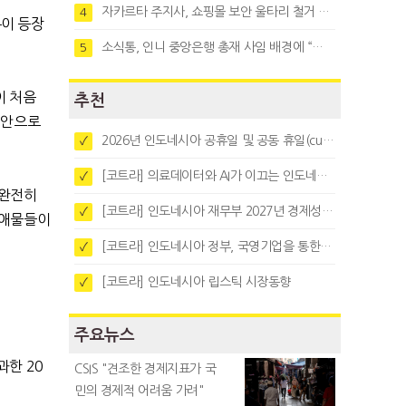
자카르타 주지사, 쇼핑몰 보안 울타리 철거 요청…"치안 문제없다"
4
이 등장
소식통, 인니 중앙은행 총재 사임 배경에 “정부와 정책 갈등"
5
이 처음
추천
대안으로
2026년 인도네시아 공휴일 및 공동 휴일(cuti bersama)
✓
[코트라] 의료데이터와 AI가 이끄는 인도네시아 디지털 헬스케어 시장 트렌드
✓
완전히
[코트라] 인도네시아 재무부 2027년 경제성장 전망 및 목표 발표
✓
장애물들이
[코트라] 인도네시아 정부, 국영기업을 통한 석탄·팜유·합금철 수출 중앙집중화 추진
✓
[코트라] 인도네시아 립스틱 시장동향
✓
주요뉴스
통과한
20
CSIS "견조한 경제지표가 국
민의 경제적 어려움 가려"