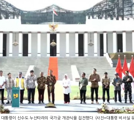
도도 대통령이 신수도 누산타라의 국가궁 개관식을 집전했다. (사진=대통령 비서실 