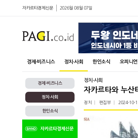
자카르타경제신문
2026월 08월 07일
경제∙비즈니스
정치∙사회
한인소식
오피니언
정치∙사회
경제∙비즈니스
자카르타와 누산타라
정치∙사회
정치
편집부
2024-10-1
한인소식