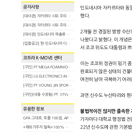
공지사항
인도네시아 자카르타와 동
했다
.
[대사관] 자카르타 시위 주의 안내(8.6)
[대사관] 자카르타 시위 주의 안내(8.3)
2
개월 전 경질된 밤방 수
[대사관] 인도네시아 파충류 불법 반출 주의 (7.29)
나왔다고 밝혔다
.
이 개념은
[입찰공고] 한-인도네시아 디지털융복합 탈 전시회
서 조코 위도도 대통령과 
코트라 K-MOVE 센터
이는 조코위 정권이 임기 
[구인] PT MEGA FOAMWORKS INDONESIA
완료되지 않은 상태의 건물
[구인] LG ELECTRONICS INDONESIA
여전히 남아 극복하기 어려
[구인] PT YOUNG JIN SPORT INDONESIA
[구인](내용 수정됨) PT. STYLE KOREAN INDONESIA (스타일 코리안 인도네시아)
과연 신수도 누산따라와 
유용한 정보
불법적이진 않지만 졸속한 
GPA 그대로, 토플 100점, AP 막막 — 원인은 하나입니다
가자마다 대학교 행정법 전
22
년 신수도에 관한 기본
⭐해외거주자 필독⭐100% 온라인 마지막 한국어교원 2급 추가모집 (~8/2)