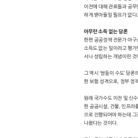
이전에 대해 관료들과 공무
하게 받아들일 필요가 없다
아무런 소득 없는 담론
한편 공공정책 전문가 아
소득도 없는 일이라고 평가
서나 성립하는 개념이란 것
그 역시
‘
쌍둥이 수도
’
담론의
한 보험 성격으로
,
정부 정
원래 국가수도 이전 및 신
한 공공시설
,
건물
,
인프라를
으로 진행되어야 하는데 그
나왔다는 것이다
.