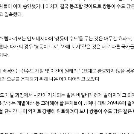
원들이 이미 승인했거나 어차피 결국 동조할 것이므로 쌍둥이 수도 담
고 일축했다
.
구스 빰바기오는 인도네시아에
‘
쌍둥이 수도
’
를 두는 것은 아무런 효과도
,
했다
.
대개의 경우
‘
쌍둥이 도시
’, ‘
자매 도시
’
같은 것은 서로 다른 국가
이다
.
 배경에는 신수도 개발 및 이전이 원래의 목표대로 완료되지 않을 경
책의 오류를 은폐하기 위해 나온 아이디어라고 보았다
.
수도 개발 과정에서 시간이 지체되는 일은 비일비재하게 벌어지며 그 외
 갖추는 개발예산 등 고려해야 할 문제들이 넘쳐나 대략
20
년쯤에 걸
걸 단시간 내에 억지로 강행해 완료하려다 보니 쌍둥이 수도 담론 같은