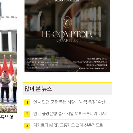
많이 본 뉴스
인니 잇단 군중 폭행 사망…'사적 응징' 확산에 법치 우려
1
인니 중앙은행 총재 사임 여파…루피아 다시 1만8천대로 약세
2
유튜브 영
자카르타 MRT, 교통카드 없이 신용카드로 바로 탄다
3