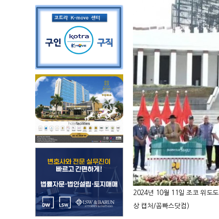
2024
년 10월 11일 조코 위
상 캡처/꼼빠스닷컴)