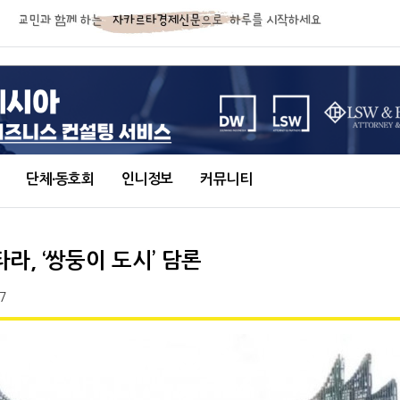
단체∙동호회
인니정보
커뮤니티
, ‘쌍둥이 도시’ 담론
7