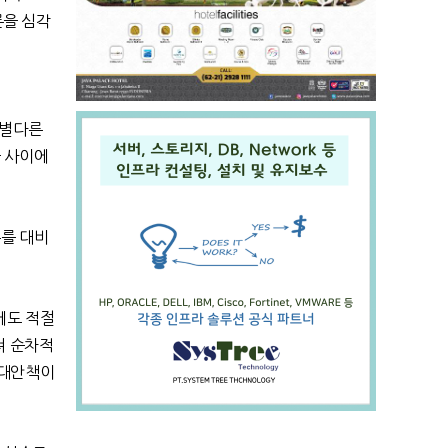
론을 심각
별다른
들 사이에
우를 대비
에도 적절
쳐 순차적
 대안책이