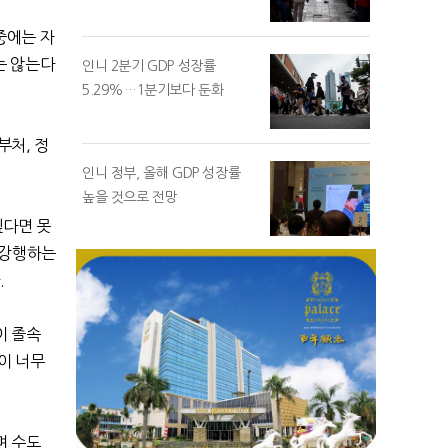
중에는 자
는 않는다
인니 2분기 GDP 성장률
5.29%…1분기보다 둔화
비부처
,
정
인니 정부, 올해 GDP 성장률
높을 것으로 전망
싶다면 못
 강행하는
.
이 졸속
이 너무
며 수도