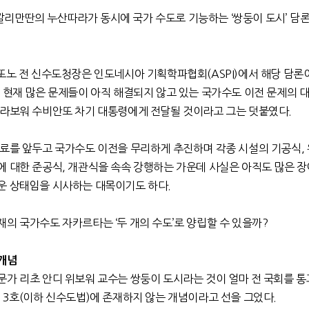
깔리만딴의 누산따라가 동시에 국가 수도로 기능하는
‘
쌍둥이 도시
’
담론
산또노 전 신수도청장은 인도네시아 기획학파협회
(ASPI)
에서 해당 담론
 현재 많은 문제들이 아직 해결되지 않고 있는 국가수도 이전 문제의 
쁘라보워 수비안또 차기 대통령에게 전달될 것이라고 그는 덧붙였다
.
종료를 앞두고 국가수도 이전을 무리하게 추진하며 각종 시설의 기공식
,
에 대한 준공식
,
개관식을 속속 강행하는 가운데 사실은 아직도 많은 
운 상태임을 시사하는 대목이기도 하다
.
현재의 국가수도 자카르타는
‘
두 개의 수도
’
로 양립할 수 있을까
?
개념
문가 리초 안디 위보워 교수는 쌍둥이 도시라는 것이 얼마 전 국회를 
법
3
호
(
이하 신수도법
)
에 존재하지 않는 개념이라고 선을 그었다
.