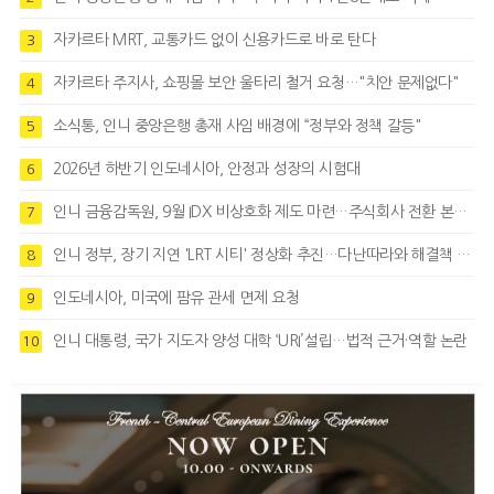
자카르타 MRT, 교통카드 없이 신용카드로 바로 탄다
3
자카르타 주지사, 쇼핑몰 보안 울타리 철거 요청…"치안 문제없다"
4
소식통, 인니 중앙은행 총재 사임 배경에 “정부와 정책 갈등"
5
2026년 하반기 인도네시아, 안정과 성장의 시험대
6
인니 금융감독원, 9월 IDX 비상호화 제도 마련…주식회사 전환 본격화
7
인니 정부, 장기 지연 'LRT 시티' 정상화 추진…다난따라와 해결책 모색
8
인도네시아, 미국에 팜유 관세 면제 요청
9
인니 대통령, 국가 지도자 양성 대학 ‘URI’설립…법적 근거·역할 논란
10