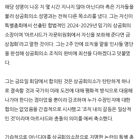
해당 성명이 나온 지 몇 시간 지나지 않아 아닌디아 측은 기자들을
불러 상공회의소 성명과는 전혀 다른 목소리를 냈다
.
그는 자신이
특별총회에서 선출된 합법적인
2024-2029
년 임기의 상공회의
소장이며
‘
아르샤드가 자문위원회에서 자신을 보좌해 준다면 금
상첨화
’
라고 말한 것이다
.
그는
2
주 안에 요직을 맡을 인사들 명단
을 완성해 상공회의소 조직의 완비에 최선을 다하겠다고 덧붙였
다
.
그는 금요일 회담에서 합의된 것은 상공회의소가 탄탄하게 하나
로 결속할 것과 국가의 미래 도전에 대해 평화적 방식으로 대응해
나가야 한다는 점이었을 뿐이라 강조하며 누가 수장인지에 대한
협의는 없었음을 간접적으로 시사했고
‘
조직 내의 갈등은 일상적
인 것
’
이라며 아르샤드와 충돌의 의미를 애써 축소했다
.
기습적으로 아닌디아를 상공회의소장으로 지명한 논란의 특별 총