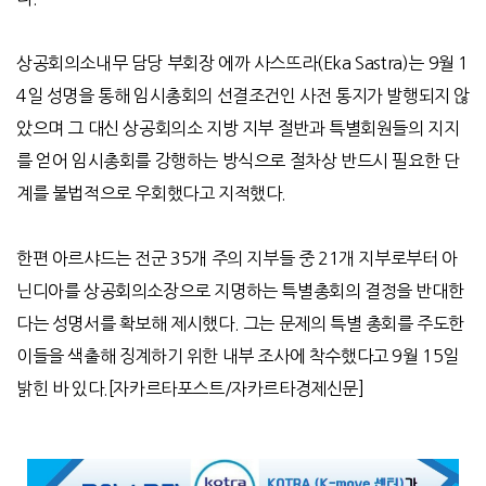
상공회의소내무 담당 부회장 에까 사스뜨라
(Eka Sastra)
는
9
월
1
4
일 성명을 통해 임시총회의 선결조건인 사전 통지가 발행되지 않
았으며 그 대신 상공회의소 지방 지부 절반과 특별회원들의 지지
를 얻어 임시총회를 강행하는 방식으로 절차상 반드시 필요한 단
계를 불법적으로 우회했다고 지적했다
.
한편 아르샤드는 전군
35
개 주의 지부들 중
21
개 지부로부터 아
닌디아를 상공회의소장으로 지명하는 특별총회의 결정을 반대한
다는 성명서를 확보해 제시했다
.
그는 문제의 특별 총회를 주도한
이들을 색출해 징계하기 위한 내부 조사에 착수했다고
9
월
15
일
밝힌 바 있다
.[
자카르타포스트
/
자카르타경제신문
]