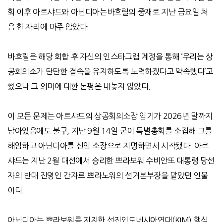
회 이후 아르샤드와 아닌디아는바흐릴의 중재로 지난 금요일 처
음 한 자리에 마주 앉았다
.
바흐릴은 해당 회합 후 자신의 인스타그램 계정을 통해
‘
우리는 상
공회의소가 탄탄한 결속을 유지하도록 노력하겠다고 약속했다
’
고
썼으나 그 의미에 대한 논평은 내놓지 않았다
.
이 모든 문제는 아르샤드의 상공회의소장 임기가
2026
년 말까지
남아있음에도 불구
,
지난
9
월
14
일 굳이 특별총회를 소집해 그를
해임하고 아닌디아를 신임 소장으로 지명하면서 시작됐다
.
아르
샤드는 지난
2
월 대선에서 승리한 쁘라보워 수비안또 대통령 당선
자의 반대 진영인 간자르 쁘라노워의 선거본부장을 맡았던 인물
이다
.
아닌디아는 쁘라보워를 지지한 선진인도네시아연대
(KIM)
핵심