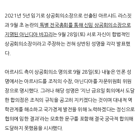
2021
년
5
년 임기로 상공회의소장으로 선출된 아르샤드 라스짓
과
9
월 초 논란의
특별 전국총회를 통해 신임 상공회의소장으로
지명된 아닌디아 바끄리
는
9
월
28
일
(
토
)
서로 자신이 합법적인
상공회의소장이라고 주장하는 전혀 상반된 성명을 각각 발표했
다
.
아르샤드 측이 상공회의소 명의로
9
월
28
일
(
토
)
내놓은 언론 성
명에서는 아르샤드를 조직의 수장
,
아닌디아를 자문위원회 위원
장으로 명시했다
.
그러나 해당 성명은
‘
지난 금요일 회의에서 도달
한 합의점은 조직의 규칙을 공고히 지키겠다는 것이며 대내적 역
학관계를 해소하고 국가경제 발전을 위해 노력하겠다는 정신으로
협의에 임한 결과
’
라는 모호한 문구를 포함해 결국 궁극적 합의해
도달하지 못했음을 시사했다
.