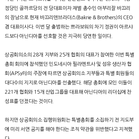
정당인 골까르당의 전 당대표이자 재벌 총수인 아부리잘 바끄리
의 장남으로 현재 바끄리앤브라더스
(Bakrie & Brothers)
의
CEO
겸 대표이사다
.
이번 달 출범하는 쁘라보워의 차기 정권이 아르샤
드보다 아닌디아를 선호할 것은 지극히 당연한 일이다
.
상공회의소의
28
개 지부와
25
개 협회의 대표가 참여한 이번 특별
총회 회의에 참석했던 인도네시아 필라멘트사 및 섬유 생산자 협
회
(APSyFI)
의 주장에 따르면 상공회의소 지부들과 특별 회원들의
대다수의 지지로 아닌디아를 선출했다
.
해당 총회에 모인 이들이
221
개 협회와
15
개 산업그룹을 대표해 아닌디아의 리더십에 찬
성표를 던졌다는 것이다
.
하지만 상공회의소 집행위원회는 특별총회를 소집하기 전 지도부
에 미리 서면 공지를 해야 한다는 조직 약관을 위반했다고 지적했
다
.