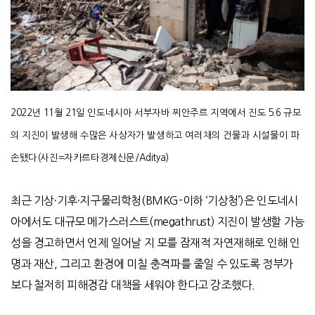
2022
년
11
월
21
일 인도네시아 서부자바 찌안주르 지역에서 진도
5.6
규모
의 지진이 발생해 수많은 사상자가 발생하고 여러채의 건물과 시설물이 파
손됐다
(
사진
=
자카르타경제신문
/Aditya)
최근 기상·기후·지구물리학청(BMKG-이하 ‘기상청’)은 인도네시
아에서도 대규모 메가스러스트(megathrust) 지진이 발생할 가능
성을 경고하면서 언제 일어날 지 모를 잠재적 자연재해로 인해 인
명과 재산, 그리고 환경에 미칠 충격파를 줄일 수 있도록 정부가
보다 철저히 피해경감 대책을 세워야 한다고 강조했다.