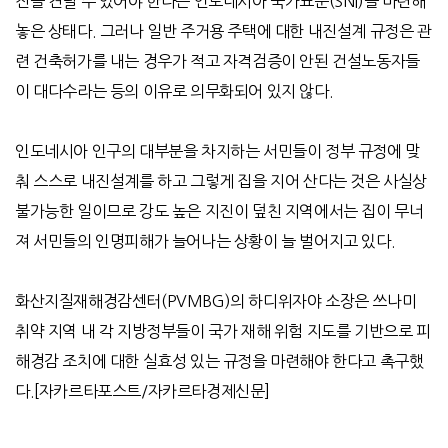
진을 견딜 수 있어야 한다는 인도네시아 국가표준
(SNI)
을 마련해
놓은 상태다
.
그러나 일반 주거용 주택에 대한 내진설계 규정은 관
련 건축허가를 내는 경우가 적고 자격검증이 안된 건설노동자들
이 대다수라는 등의 이유로 의무화되어 있지 않다
.
인도네시아 인구의 대부분을 차지하는 서민들이 정부 규정에 맞
춰 스스로 내진설계를 하고 그렇게 집을 지어 산다는 것은 사실상
불가능한 일이므로 강도 높은 지진이 덮친 지역에서는 집이 무너
져 서민들의 인명피해가 늘어나는 상황이 늘 벌어지고 있다
.
화산지질재해경감센터
(PVMBG)
의 하디위자야 소장은 쓰나미
취약 지역 내 각 지방정부들이 국가 재해 위험 지도를 기반으로 피
해경감 조치에 대한 실효성 있는 규정을 마련해야 한다고 촉구했
다
.[
자카르타포스트
/
자카르타경제신문
]