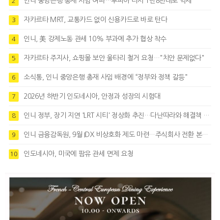
인니 중앙은행 총재 사임 여파…루피아 다시 1만8천대로 약세
2
자카르타 MRT, 교통카드 없이 신용카드로 바로 탄다
3
인니, 美 강제노동 관세 10% 부과에 추가 협상 착수
4
자카르타 주지사, 쇼핑몰 보안 울타리 철거 요청…"치안 문제없다"
5
소식통, 인니 중앙은행 총재 사임 배경에 “정부와 정책 갈등"
6
2026년 하반기 인도네시아, 안정과 성장의 시험대
7
인니 정부, 장기 지연 'LRT 시티' 정상화 추진…다난따라와 해결책 모색
8
인니 금융감독원, 9월 IDX 비상호화 제도 마련…주식회사 전환 본격화
9
인도네시아, 미국에 팜유 관세 면제 요청
10