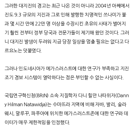
그러한 대지진의 경고는 최근 나온 것이 아니라
2004
년 아쩨에서
진도
9.3
규모의 지진과 그로 인해 발행한 치명적인 쓰나미가 불
과 몇 시간 만에
22
만 명 이상을 수장시킨 초유의 사태가 벌어지
기 훨씬 전부터 정부 당국과 전문가들이 제기해 왔던 것이다
.
그러
니 대지진 발생이 두려워 지금 당장 일상을 멈출 필요는 없다고 다
르요노는 덧붙였다
.
그러나 인도네시아가 메가스러스트에 대한 연구가 부족하고 지진
조기 경보 시스템이 열악하다는 점은 부인할 수 없는 사실이다.
국립연구혁신청
(BRIN)
소속 지질학자 다니 힐만 나따위자
(Dann
y Hilman Natawidja)
는 수마뜨라 지역에 비해 자바
,
발리
,
술라
웨시
,
말루꾸
,
파푸아에 위치한 메가스러스트존에 대한 연구와 데
이터가 매우 제한적임을 인정했다
.