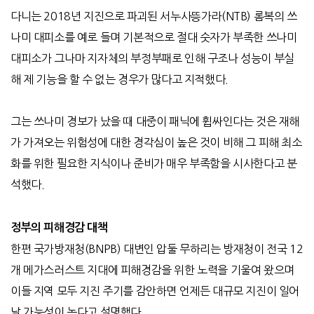
다니는
2018
년 지진으로 파괴된 서누사뜽가라
(NTB)
롬복의 쓰
나미 대피소를 예로 들며 기본적으로 절대 숫자가 부족한 쓰나미
대피소가 그나마 지자체의 부정부패로 인해 구조나 성능이 부실
해 제 기능을 할 수 없는 경우가 많다고 지적했다
.
그는 쓰나미 경보가 났을 때 대중이 패닉에 휩싸인다는 것은 재해
가 가져오는 위험성에 대한 경각심이 높은 것이 비해 그 피해 최소
화를 위한 필요한 지식이나 준비가 매우 부족함을 시사한다고 분
석했다
.
정부의 피해경감 대책
한편 국가방재청
(BNPB)
대변인 압둘 무하리는 방재청이 전국
12
개 메가스러스트 지대에 피해경감을 위한 노력을 기울여 왔으며
이들 지역 모두 지진 주기를 감안하면 언제든 대규모 지진이 일어
날 가능성이 높다고 설명했다
.