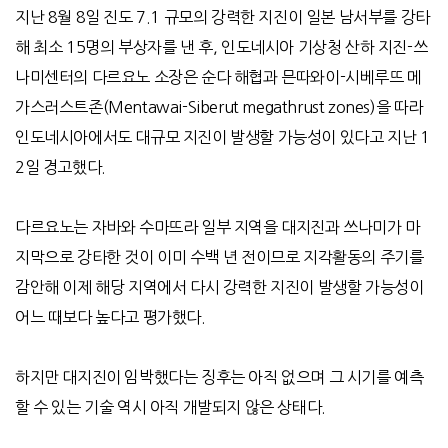
지난
8
월
8
일 진도
7.1
규모의 강력한 지진이 일본 남서부를 강타
해 최소
15
명의 부상자를 낸 후
,
인도네시아 기상청 산하 지진
-
쓰
나미센터의 다르요노 소장은 순다 해협과 믄따와이
-
시베루뜨 메
가스러스트존
(Mentawai-Siberut megathrust zones)
을 따라
인도네시아에서도 대규모 지진이 발생할 가능성이 있다고 지난
1
2
일 경고했다
.
다르요노는 자바와 수마뜨라 일부 지역을 대지진과 쓰나미가 마
지막으로 강타한 것이 이미 수백 년 전이므로 지각활동의 주기를
감안해 이제 해당 지역에서 다시 강력한 지진이 발생할 가능성이
어느 때보다 높다고 평가했다
.
하지만 대지진이 임박했다는 징후는 아직 없으며 그 시기를 예측
할 수 있는 기술 역시 아직 개발되지 않은 상태다
.