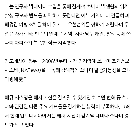
그는 연구와 빅데이터 수집을 통해 잠재적 쓰나미 발생원의 위치
,
발생 규모와 빈도를 파악하지 못한다면 어느 지역에 더 긴급히 피
해경감 예방조치를 해야 할지 그 우선순위를 정하기 어렵다며 우
선은 자카르타
,
반뜬의 안예르 지역
,
자바 남부 해안
,
발리 등에 쓰
나미 대피소가 부족한 점을 지적했다
.
인도네시아 정부는
2008
년부터 국가 전지역에 쓰나미 조기경보
시스템
(INATews)
을 구축해 잠재적인 쓰나미 발생가능성을 모니
터링해 왔다
.
해당 시스템은 해저 지진을 감지할 수 있지만 해수면 변화 등 쓰나
미와 관련된 다른 주요 지표들을 감지하는 능력이 부족하다
.
그래
서 현재 인도네시아에서는 해저 지진이 감지될 때마다 쓰나미 경
보가 뜨고 있다
.