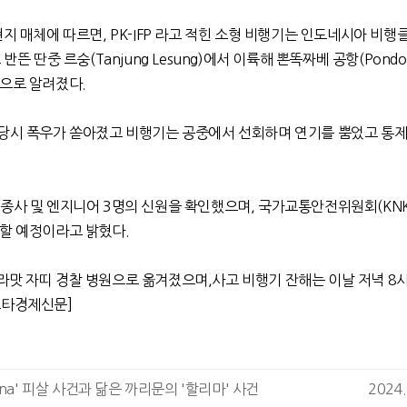
현지 매체에 따르면
, PK-IFP
라고 적힌 소형 비행기는 인도네시아 비행
 반뜬 딴중 르숭
(Tanjung Lesung)
에서 이륙해 뽄똑짜베 공항
(Pondo
것으로 알려졌다
.
 당시 폭우가 쏟아졌고 비행기는 공중에서 선회하며 연기를 뿜었고 통제
.
종사 및 엔지니어 3
명의 신원을 확인했으며
,
국가교통안전위원회
(KN
사할 예정이라고 밝혔다
.
라맛 자띠 경찰 병원으로 옮겨졌으며
,
사고 비행기 잔해는 이날 저녁 8
르타경제신문]
ina' 피살 사건과 닮은 까리문의 '할리마' 사건
2024.