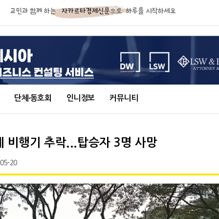
단체∙동호회
인니정보
커뮤니티
 비행기 추락...탑승자 3명 사망
-05-20