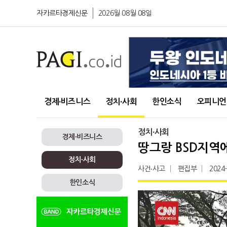
자카르타경제신문
2026월 08월 08일
경제∙비즈니스
정치∙사회
한인소식
오피니언
정치∙사회
경제∙비즈니스
땅그랑 BSD지역에
정치∙사회
사건∙사고
편집부
2024
한인소식