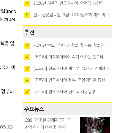
2026년 하반기 인도네시아, 안정과 성장의 시험대
4
클럽
(Indo
인니 금융감독원, 9월 IDX 비상호화 제도 마련…주식회사 전환 본격화
5
k cabe)
추천
력을 잃
2026년 인도네시아 공휴일 및 공동 휴일(cuti bersama)
✓
[코트라] 의료데이터와 AI가 이끄는 인도네시아 디지털 헬스케어 시장 트렌드
✓
KT)가
비
[코트라] 인도네시아 재무부 2027년 경제성장 전망 및 목표 발표
✓
[코트라] 인도네시아 정부, 국영기업을 통한 석탄·팜유·합금철 수출 중앙집중화 추진
✓
시경부터
[코트라] 인도네시아 립스틱 시장동향
✓
주요뉴스
CSIS "견조한 경제지표가 국
05.20
민의 경제적 어려움 가려"