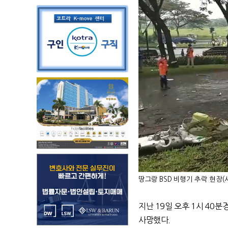
땅그랑 BSD 비행기 추락 현장
지난
19
일 오후
1
시
40
분경
사망했다
.