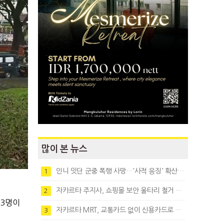
많이 본 뉴스
인니 잇단 군중 폭행 사망…'사적 응징' 확산에 법치 우려
1
자카르타 주지사, 쇼핑몰 보안 울타리 철거 요청…"치안 문제없다"
2
3
명이
자카르타 MRT, 교통카드 없이 신용카드로 바로 탄다
3