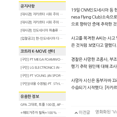
공지사항
19
일
CNN
인도네시아 등 
[대사관] 자카르타 시위 주의 안내(8.6)
nesa Flying Club)
소속으로
[대사관] 자카르타 시위 주의 안내(8.3)
으로 향하던 중에 추락한 
[대사관] 인도네시아 파충류 불법 반출 주의 (7.29)
사고를 목격한
A
씨는 사고
[입찰공고] 한-인도네시아 디지털융복합 탈 전시회
은 것처럼 보였다고 말했다
코트라 K-MOVE 센터
경찰은 사망한
조종사, 부조
[구인] PT MEGA FOAMWORKS INDONESIA
행기 추락 원인에 대해 조
[구인] LG ELECTRONICS INDONESIA
[구인] PT YOUNG JIN SPORT INDONESIA
사망자 시신은 동부자바 끄
[구인](내용 수정됨) PT. STYLE KOREAN INDONESIA (스타일 코리안 인도네시아)
수습되기 시작했다. [자카
유용한 정보
GPA 그대로, 토플 100점, AP 막막 — 원인은 하나입니다
영화화된 'V
이전글
⭐해외거주자 필독⭐100% 온라인 마지막 한국어교원 2급 추가모집 (~8/2)