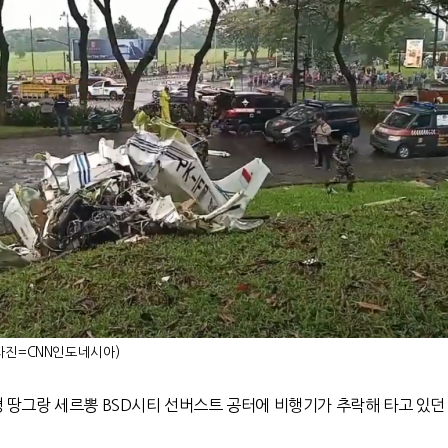
(사진=CNN인도네시아)
 땅그랑 세르뽕
BSD
시티 선버스트 공터에 비행기가 추락해 타고 있던