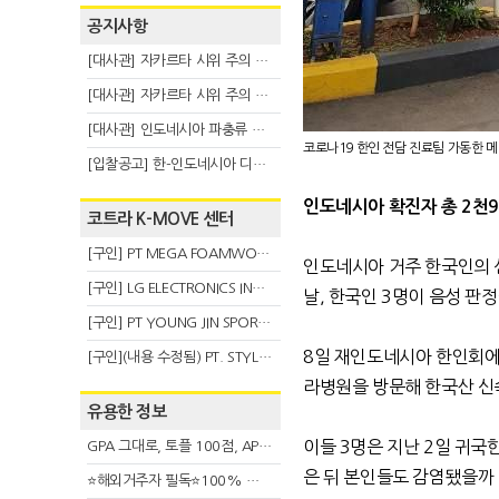
공지사항
[대사관] 자카르타 시위 주의 안내(8.6)
[대사관] 자카르타 시위 주의 안내(8.3)
[대사관] 인도네시아 파충류 불법 반출 주의 (7.29)
코로나19 한인 전담 진료팀 가동한 
[입찰공고] 한-인도네시아 디지털융복합 탈 전시회
인도네시아 확진자 총 2천9
코트라 K-MOVE 센터
[구인] PT MEGA FOAMWORKS INDONESIA
인도네시아 거주 한국인의 
[구인] LG ELECTRONICS INDONESIA
날, 한국인 3명이 음성 판정
[구인] PT YOUNG JIN SPORT INDONESIA
8일 재인도네시아 한인회에
[구인](내용 수정됨) PT. STYLE KOREAN INDONESIA (스타일 코리안 인도네시아)
라병원을 방문해 한국산 신
유용한 정보
이들 3명은 지난 2일 귀국
GPA 그대로, 토플 100점, AP 막막 — 원인은 하나입니다
은 뒤 본인들도 감염됐을까 
⭐해외거주자 필독⭐100% 온라인 마지막 한국어교원 2급 추가모집 (~8/2)