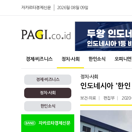
자카르타경제신문
2026월 08월 09일
경제∙비즈니스
정치∙사회
한인소식
오피니언
정치∙사회
경제∙비즈니스
인도네시아 '한인 
정치∙사회
보건∙의료
편집부
2020
한인소식