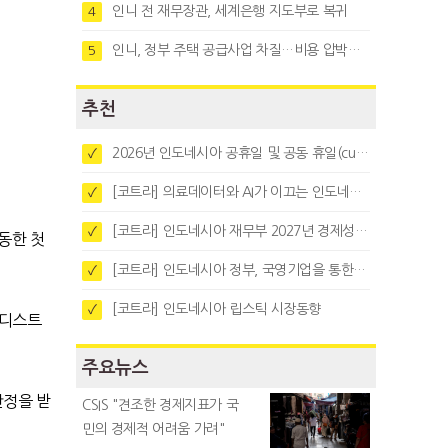
인니 전 재무장관, 세계은행 지도부로 복귀
4
인니, 정부 주택 공급사업 차질…비용 압박과 수요부진 탓
5
추천
2026년 인도네시아 공휴일 및 공동 휴일(cuti bersama)
✓
[코트라] 의료데이터와 AI가 이끄는 인도네시아 디지털 헬스케어 시장 트렌드
✓
[코트라] 인도네시아 재무부 2027년 경제성장 전망 및 목표 발표
✓
동한 첫
[코트라] 인도네시아 정부, 국영기업을 통한 석탄·팜유·합금철 수출 중앙집중화 추진
✓
[코트라] 인도네시아 립스틱 시장동향
✓
메디스트
주요뉴스
판정을 받
CSIS "견조한 경제지표가 국
민의 경제적 어려움 가려"