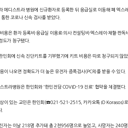
라 메디스트라 병원에 신규환자로 등록한 뒤 응급실로 이동해 폐 엑스
 통한 코로나 신속 검사를 받았다.
 비용은 환자 등록비·응급실 이용료·의사 컨설팅비·엑스레이·채혈·판독
 정도가 청구됐다.
한인회에 신속 진단키트를 기부했기에 키트 비용은 따로 청구되지 않았
응이 나오면 정확도가 더 높은 유전자 증폭검사(PCR)를 받을 수 있다.
스트라병원은 한인회와 '한인전담 COVID-19 진료' 협약을 체결했다.
 있는 교민은 한인회(☎021-521-2515, 카카오톡 ID Korasos)
.
자는 이날 218명 추가돼 총 2천956명으로 늘었고, 사망자는 240