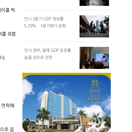
레이를 찍
인니 2분기 GDP 성장률
5.29%…1분기보다 둔화
비를 포함
인니 정부, 올해 GDP 성장률
다.
높을 것으로 전망
로 연락해
명으로 집