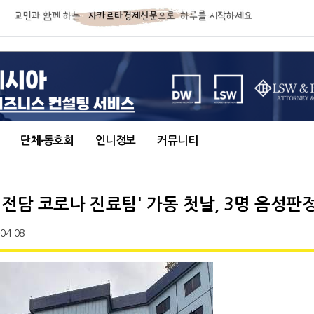
단체∙동호회
인니정보
커뮤니티
전담 코로나 진료팀' 가동 첫날, 3명 음성판
-04-08