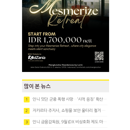
많이 본 뉴스
인니 잇단 군중 폭행 사망…'사적 응징' 확산에 법치 우려
1
자카르타 주지사, 쇼핑몰 보안 울타리 철거 요청…"치안 문제없다"
2
인니 금융감독원, 9월 IDX 비상호화 제도 마련…주식회사 전환 본격화
3