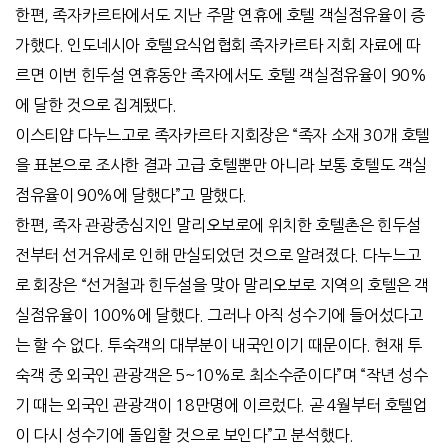
한편, 족자카르타에서도 지난 주말 연휴에 호텔 객실점유율이 증
가했다. 인도네시아 호텔요식업협회 족자카르타 지회 자료에 따
르면 이번 힌두설 연휴동안 족자에서도 호텔 객실점유율이 90%
에 달한 것으로 집계됐다.
이스티얍 다누느고로 족자카르타 지회장은 “족자 소재 30개 호텔
을 표본으로 조사한 결과 고급 호텔뿐만 아니라 보통 호텔도 객실
점유율이 90%에 달했다”고 말했다.
한편, 족자 관광중심지인 말리오보로에 위치한 호텔촌은 힌두설
전부터 선거유세로 인해 만실되었던 것으로 알려졌다. 다누느고
로 회장은 “선거철과 힌두설을 맞아 말리오보로 지역의 호텔은 객
실점유율이 100%에 달했다. 그러나 아직 성수기에 들어섰다고
는 할 수 없다. 투숙객의 대부분이 내국인이기 때문이다. 현재 투
숙객 중 외국인 관광객은 5~10%로 최소수준이다”며 “작년 성수
기 때는 외국인 관광객이 18만명에 이르렀다. 곧 4월부터 호텔업
이 다시 성수기에 돌입할 것으로 보인다”고 분석했다.