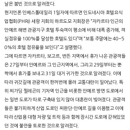
날은 붐빈 것으로 알려졌다.
현지언론 인베스톨데일리 1일자에 따르면 인도네시아 호텔요식
업협회(PHRI) 세랑 지회의 하르도모 지회장은 “자카르타 인근의
안예르 해변 관광지구 호텔 투숙객이 평소에 비해 대폭 증가해, 객
실점유율 100%를 달성한 호텔도 있다”며 “보통 주말에는 40~5
0%의 호텔 점유율을 보인다”고 설명했다.
그에 따르면 자카르타, 보고르, 반뜬 지역에서 휴가 나온 관광객들
은 27일부터 안예르와 그 인근지역에서, 그리고 29일부터는 뿐
짝에서 휴가를 보내고 31일 대거 귀가한 것으로 알려졌다. 이에
따라 귀갓길에 관광객이 한꺼번에 몰려 교통대란이 일어났다. 특
히 찌가딩 찔레곤의 기차역 인근을 비롯한 안예르 방면 도로에서
는 일반 도로가 따로 구축돼 있지 않아 대혼란이 빚어졌다. 관광객
들은 불가피하게 산업 도로인 찌완단-안예르 길을 이용했고 이에
따라 산업용 대형 차량 및 트럭 등과 함께 장시간 도로에 갇혀있었
던 것에 불만을 토로한 것으로 알려졌다.