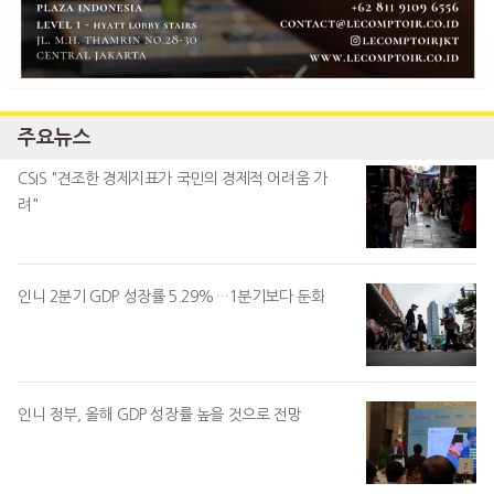
주요뉴스
CSIS "견조한 경제지표가 국민의 경제적 어려움 가
려"
인니 2분기 GDP 성장률 5.29%…1분기보다 둔화
인니 정부, 올해 GDP 성장률 높을 것으로 전망