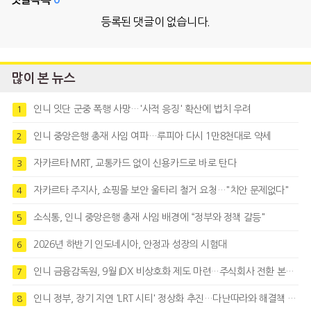
등록된 댓글이 없습니다.
많이 본 뉴스
인니 잇단 군중 폭행 사망…'사적 응징' 확산에 법치 우려
1
인니 중앙은행 총재 사임 여파…루피아 다시 1만8천대로 약세
2
자카르타 MRT, 교통카드 없이 신용카드로 바로 탄다
3
자카르타 주지사, 쇼핑몰 보안 울타리 철거 요청…"치안 문제없다"
4
소식통, 인니 중앙은행 총재 사임 배경에 “정부와 정책 갈등"
5
2026년 하반기 인도네시아, 안정과 성장의 시험대
6
인니 금융감독원, 9월 IDX 비상호화 제도 마련…주식회사 전환 본격화
7
인니 정부, 장기 지연 'LRT 시티' 정상화 추진…다난따라와 해결책 모색
8