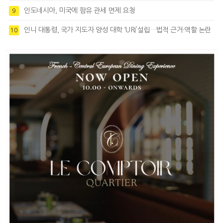
인도네시아, 미국에 팜유 관세 면제 요청
9
인니 대통령, 국가 지도자 양성 대학 ‘URI’설립…법적 근거·역할 논란
10