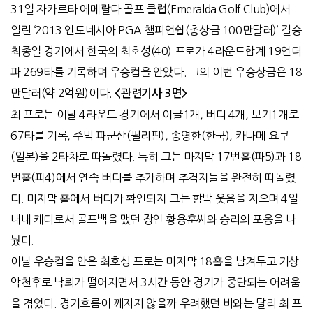
31일 자카르타 에메랄다 골프 클럽(Emeralda Golf Club)에서
열린 ‘2013 인도네시아 PGA 챔피언쉽(총상금 100만달러)’ 결승
최종일 경기에서 한국의 최호성(40) 프로가 4라운드합계 19언더
파 269타를 기록하며 우승컵을 안았다. 그의 이번 우승상금은 18
만달러(약 2억원)이다.
<
관련기사 3면>
최 프로는 이날 4라운드 경기에서 이글1개, 버디 4개, 보기1개로
67타를 기록, 주빅 파군산(필리핀), 송영한(한국), 카나메 요쿠
(일본)을 2타차로 따돌렸다. 특히 그는 마지막 17번홀(파5)과 18
번홀(파4)에서 연속 버디를 추가하며 추격자들을 완전히 따돌렸
다. 마지막 홀에서 버디가 확인되자 그는 함박 웃음을 지으며 4일
내내 캐디로서 골프백을 맸던 장인 황용훈씨와 승리의 포옹을 나
눴다.
이날 우승컵을 안은 최호성 프로는 마지막 18홀을 남겨두고 기상
악천후로 낙뢰가 떨어지면서 3시간 동안 경기가 중단되는 어려움
을 겪었다. 경기흐름이 깨지지 않을까 우려했던 바와는 달리 최 프