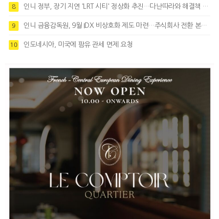
인니 정부, 장기 지연 'LRT 시티' 정상화 추진…다난따라와 해결책 모색
8
인니 금융감독원, 9월 IDX 비상호화 제도 마련…주식회사 전환 본격화
9
인도네시아, 미국에 팜유 관세 면제 요청
10