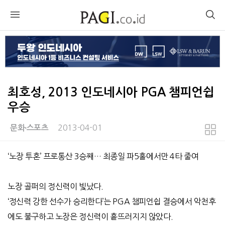
최호성, 2013 인도네시아 PGA 챔피언쉽
우승
2013-04-01
문화∙스포츠
본문
‘노장 투혼’ 프로통산 3승째… 최종일 파5홀에서만 4타 줄여
노장 골퍼의 정신력이 빛났다.
‘정신력 강한 선수가 승리한다’는 PGA 챔피언쉽 결승에서 악천후
에도 불구하고 노장은 정신력이 흩뜨러지지 않았다.