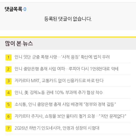
댓글목록
0
등록된 댓글이 없습니다.
많이 본 뉴스
인니 잇단 군중 폭행 사망…'사적 응징' 확산에 법치 우려
1
인니 중앙은행 총재 사임 여파…루피아 다시 1만8천대로 약세
2
자카르타 MRT, 교통카드 없이 신용카드로 바로 탄다
3
인니, 美 강제노동 관세 10% 부과에 추가 협상 착수
4
소식통, 인니 중앙은행 총재 사임 배경에 “정부와 정책 갈등"
5
자카르타 주지사, 쇼핑몰 보안 울타리 철거 요청…"치안 문제없다"
6
2026년 하반기 인도네시아, 안정과 성장의 시험대
7