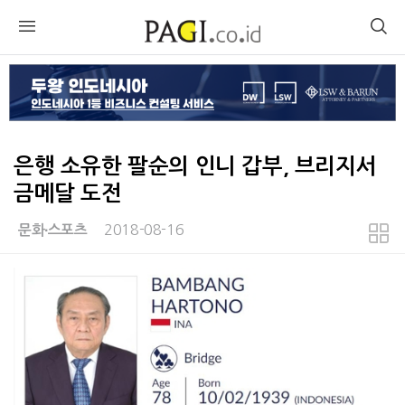
은행 소유한 팔순의 인니 갑부, 브리지서
금메달 도전
2018-08-16
문화∙스포츠
본문