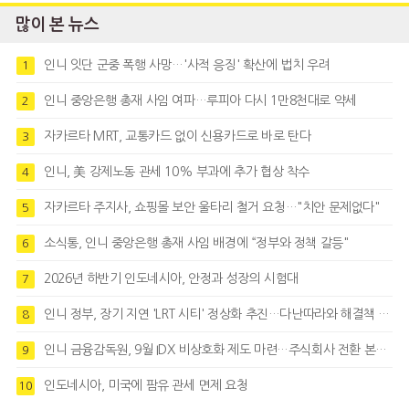
많이 본 뉴스
인니 잇단 군중 폭행 사망…'사적 응징' 확산에 법치 우려
1
인니 중앙은행 총재 사임 여파…루피아 다시 1만8천대로 약세
2
자카르타 MRT, 교통카드 없이 신용카드로 바로 탄다
3
인니, 美 강제노동 관세 10% 부과에 추가 협상 착수
4
자카르타 주지사, 쇼핑몰 보안 울타리 철거 요청…"치안 문제없다"
5
소식통, 인니 중앙은행 총재 사임 배경에 “정부와 정책 갈등"
6
2026년 하반기 인도네시아, 안정과 성장의 시험대
7
인니 정부, 장기 지연 'LRT 시티' 정상화 추진…다난따라와 해결책 모색
8
인니 금융감독원, 9월 IDX 비상호화 제도 마련…주식회사 전환 본격화
9
인도네시아, 미국에 팜유 관세 면제 요청
10