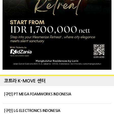
코트라 K-MOVE 센터
[구인] PT MEGA FOAMWORKS INDONESIA
[구인] LG ELECTRONICS INDONESIA