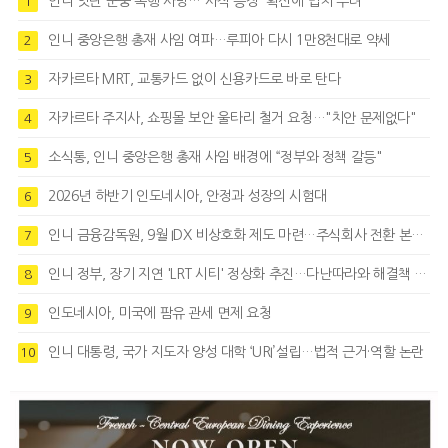
인니 잇단 군중 폭행 사망…'사적 응징' 확산에 법치 우려
1
인니 중앙은행 총재 사임 여파…루피아 다시 1만8천대로 약세
2
자카르타 MRT, 교통카드 없이 신용카드로 바로 탄다
3
자카르타 주지사, 쇼핑몰 보안 울타리 철거 요청…"치안 문제없다"
4
소식통, 인니 중앙은행 총재 사임 배경에 “정부와 정책 갈등"
5
2026년 하반기 인도네시아, 안정과 성장의 시험대
6
인니 금융감독원, 9월 IDX 비상호화 제도 마련…주식회사 전환 본격화
7
인니 정부, 장기 지연 'LRT 시티' 정상화 추진…다난따라와 해결책 모색
8
인도네시아, 미국에 팜유 관세 면제 요청
9
인니 대통령, 국가 지도자 양성 대학 ‘URI’설립…법적 근거·역할 논란
10