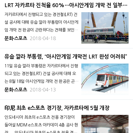
트' 등을 출시해 현지 시장에서 좋은 반응을
LRT 자카르타 진척율 60%…아시안게임 개막 전 일부
이끌어냈다.
개통될까
자카르타에서 진행되고 있는 경전철(LRT) 건
설 공사에 대해 유숩 깔라 부통령이 아시안게
임 개막 전 완공이 곤란하다는 견해를 보인
가운데, 경전철 건설 공사를 담당하는 주영
2018-04-18
문화∙스포츠
건설사 자카르타 쁘로쁘르띤도(PT Jakarta Pr
opertindo, Jakpro)는 15일, 일부 구간은 대
유숩 깔라 부통령, “아시안게임 개막전 LRT 완성 어려워”
회 개막 전 개통될 것이라고 밝혔다. LRT에
11일 유숩 깔라 부통령은 자카르타에서 진행
는 두
되고 있는 경전철(LRT) 건설 공사에 대해 오
는 8월 18일 아시안게임 개막 전 완공은 곤란
하다는 견해를 나타냈다. 이날 유숩 부통령
2018-04-13
문화∙스포츠
은 중앙 자카르타에 위치한 부통령궁에서 기
자들에게 "남은 4개월은 LRT 완공에 촉박하
印尼 최초 e스포츠 경기장, 자카르타에 5월 개장
다”고 말했다. 지난 2015
인도네시아 최초의 e스포츠 전용 경기장이
들어설 MDM e스포츠 아카데미 4층 공사 현
장. 인도네시아 최초의 e스포츠 전용 경기