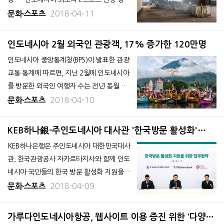
장이 오는 5월 자카르타에 문을 연다. 인도
2018-04-11
문화∙스포츠
네시아 굴지의 통신그룹 텔콤 자회사인 ‘MD
M e스포츠(MDM eSports)’는 자카르타 북
인도네시아 2월 외국인 관광객, 17% 증가한 120만명
부 쁠루잇
인도네시아 중앙통계청(BPS)이 발표한 관광·
교통 통계에 따르면, 지난 2월에 인도네시아
를 방문한 외국인 여행자 수는 전년 동월 대
비 17% 증가한 120만명이었다. 2월 외국
2018-04-10
문화∙스포츠
인 여행자 전체의 62%가 비행기로 입국했으
며, 육로와 해로를 통해 입국한 여행자는 각
KEB하나銀-주인도네시아 대사관 '한국방문 활성화'
각 16%, 22%였다. 발리의 응우라
MOU 체결
KEB하나은행은 주인도네시아 대한민국대사
관, 한국관광공사 자카르타지사와 함께 인도
네시아 국민들의 한국 방문 활성화 지원을 위
한 업무협약을 체결했다고 8일 밝혔다. KEB
2018-04-09
문화∙스포츠
하나은행 인도네시아법인은 이번 업무협약으
로 오는 9일부터 자카르타 중심가에 위치한
가루다인도네시아항공, 웹사이트 이용 증진 위한 ‘다양한