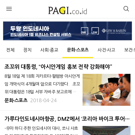
전체
정치
사회∙종교
문화∙스포츠
사건∙사고
보건∙
조꼬위 대통령, “아시안게임 홍보 전략 강화해야”
8월 18일 제 18회 자카르타-팔렘방 아시안게
임 개막식이 4개월여 앞으로 다가왔다. 조꼬
위 대통령은 18일 서부 자바주 보고르에 위
치한 이스따나 대통령궁에서 열린 대회 준비
2018-04-24
문화∙스포츠
대표자 회의를 통해 "아시안게임은 현재 국내
외 홍보 측면에서 최선이라고 볼 수 없다"며
가루다인도네시아항공, DMZ에서 ‘코리아 바이크 투어’
미디어를 활용한 홍보를 강화하도록 지
성료
-우마 하디 주한 인도네시아 대사, 쏘니 샤흐