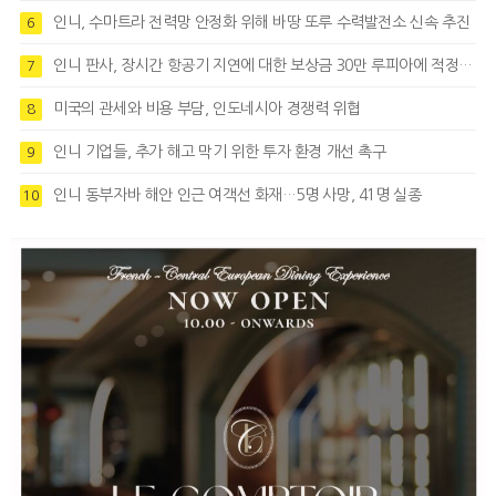
인니, 수마트라 전력망 안정화 위해 바땅 또루 수력발전소 신속 추진
6
인니 판사, 장시간 항공기 지연에 대한 보상금 30만 루피아에 적정성 제기
7
미국의 관세와 비용 부담, 인도네시아 경쟁력 위협
8
인니 기업들, 추가 해고 막기 위한 투자 환경 개선 촉구
9
인니 동부자바 해안 인근 여객선 화재…5명 사망, 41명 실종
10