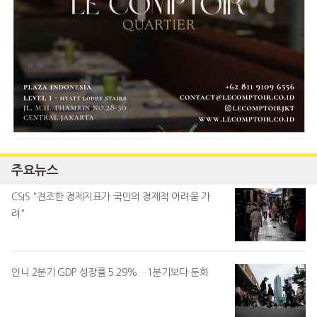
주요뉴스
CSIS "견조한 경제지표가 국민의 경제적 어려움 가
려"
인니 2분기 GDP 성장률 5.29%…1분기보다 둔화