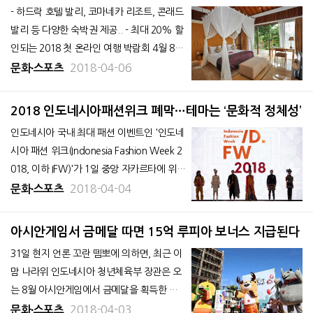
지점을 통해 한국행 비자 발급에 필요한 한국
프로모션’ 진행
- 하드락 호텔 발리, 코마네카 리조트, 콘래드
대사관 발행 영수필증(수입인지)을 독점
발리 등 다양한 숙박권 제공.. - 최대 20% 할
인되는 2018 첫 온라인 여행 박람회 4월 8일
까지 진행.. 인도네시아 국영항공사인 가루
2018-04-06
문화∙스포츠
다인도네시아항공은 웹사이트 이용 증진을
위해 4월 한 달 동안 다양한 ‘웹사이트 프로모
2018 인도네시아패션위크 폐막…테마는 ‘문화적 정체성’
션’을 진행한다고 밝혔다.
인도네시아 국내 최대 패션 이벤트인 '인도네
시아 패션 위크(Indonesia Fashion Week 2
018, 이하 IFW)'가 1일 중앙 자카르타에 위치
한 자카르타 컨벤션 센터(JCC)에서 폐막했다.
2018-04-04
문화∙스포츠
올해로 7회째를 맞이한 IFW는 '문화적 정체
성'이라는 테마로 인도네시아의 문화와 전통
아시안게임서 금메달 따면 15억 루피아 보너스 지급된다
을 패션에 반영하고
31일 현지 언론 꼬란 뗌뽀에 의하면, 최근 이
맘 나라위 인도네시아 청년체육부 장관은 오
는 8월 아시안게임에서 금메달을 획득한 각
선수에 15억 루피아의 보너스를 지급하기로
2018-04-03
문화∙스포츠