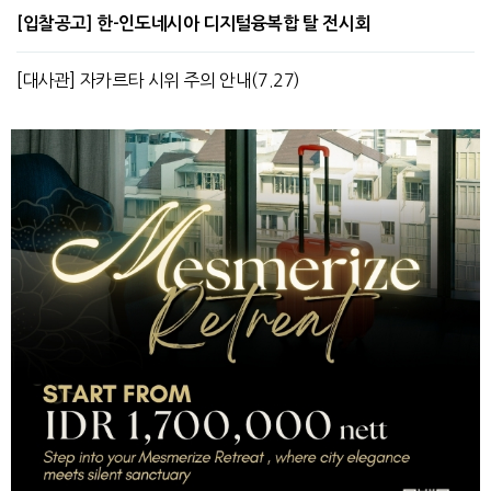
[입찰공고] 한-인도네시아 디지털융복합 탈 전시회
[대사관] 자카르타 시위 주의 안내(7.27)