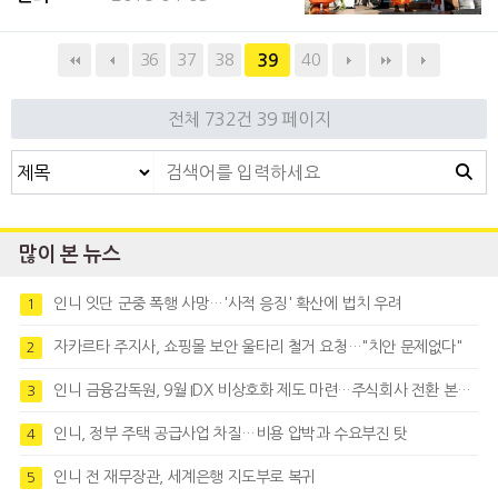
결정했다고 밝혔다. 이맘 장관은 지난 29일
“모든 선수들이 금메달을 목표로 최선의 자세
36
37
38
40
39
로 임해주길 바란다”고 말하며 “아시안게임
전체 732건
39 페이지
많이 본 뉴스
인니 잇단 군중 폭행 사망…'사적 응징' 확산에 법치 우려
1
자카르타 주지사, 쇼핑몰 보안 울타리 철거 요청…"치안 문제없다"
2
인니 금융감독원, 9월 IDX 비상호화 제도 마련…주식회사 전환 본격화
3
인니, 정부 주택 공급사업 차질…비용 압박과 수요부진 탓
4
인니 전 재무장관, 세계은행 지도부로 복귀
5