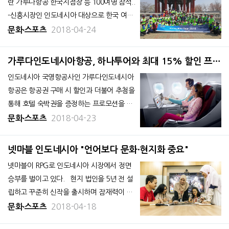
란 가루다항공 한국지점장 등 100여명 참석..
-신흥시장인 인도네시아 대상으로 한국 여행
수요 활성화 위해 진행.. 인도네시아 국영항
2018-04-24
문화∙스포츠
공사인 가루다인도네시아항공은 경기도와 경
기관광공사와 함께 DMZ에서 ‘코리아 바이크
가루다인도네시아항공, 하나투어와 최대 15% 할인 프로
투어’를 지난 21일 개최했다고 밝혔다.
모션
인도네시아 국영항공사인 가루다인도네시아
항공은 항공권 구매 시 할인과 더불어 추첨을
통해 호텔 숙박권을 증정하는 프로모션을 하
나투어와 공동으로 진행한다고 20일 밝혔다.
2018-04-23
문화∙스포츠
이번 프로모션의 적용노선은 인천-인도네시
아 왕복과 인천-호주 왕복 노선으로, 최대 1
넷마블 인도네시아 "언어보다 문화·현지화 중요"
5%의 할인율이 제공된다. 발권 기간은 오
넷마블이 RPG로 인도네시아 시장에서 정면
는 23일부터 29
승부를 벌이고 있다. 현지 법인을 5년 전 설
립하고 꾸준히 신작을 출시하며 잠재력이 큰
인도네시아 시장에서 인지도를 쌓고 있다.
2018-04-18
문화∙스포츠
'모두의마블', '세븐나이츠', '마블 퓨처파이