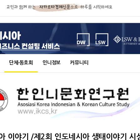
단체∙동호회
인니정보
커뮤니티
아 이야기 /제2회 인도네시아 생태이야기 시