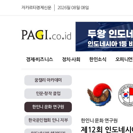
자카르타경제신문
2026월 08월 08일
경제∙비즈니스
정치∙사회
한인소식
오피니언
꿈캘리 아카데미
인문∙창작 클럽
한인니 문화 연구원
한국문인협회 인니 지부
한인니 문화 연구원
제12회 인도네시