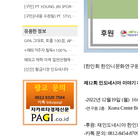
[구인] PT YOUNG JIN SPORT INDONESIA
[구인](내용 수정됨) PT. STYLE KOREAN INDONESIA (스타일 코리안 인도네시아)
유용한 정보
GPA 그대로, 토플 100점, AP 막막 — 원인은 하나입니다
⭐해외거주자 필독⭐100% 온라인 마지막 한국어교원 2급 추가모집 (~8/2)
해외고 재학 이력 일반전형에서 분명한 입시 강점 살리는 전략
[한인회 한인니문화연구원 
[신간] 황금시장 인도네시아 슈퍼리치의 성공 수업
제12회 인도네시아 이야기
-2022년 12월19일 (월) 16:
-
Korea Center Bui
연구원 2층:
-후원: 재인도네시아 한인회 / 
-카톡 문의: 0812-8454-8709