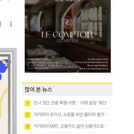
많이 본 뉴스
인니 잇단 군중 폭행 사망…'사적 응징' 확산에 법치 우려
1
자카르타 주지사, 쇼핑몰 보안 울타리 철거 요청…"치안 문제없다"
2
자카르타 MRT, 교통카드 없이 신용카드로 바로 탄다
3