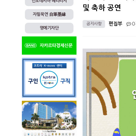
인도네시아 헤리티지
및 축하 공연
자필묵연 自筆墨緣
0
공지사항
편집부
명예기자단