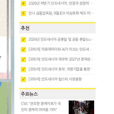
2026년 하반기 인도네시아, 안정과 성장의 시험대
4
인니 금융감독원, 9월 IDX 비상호화 제도 마련…주식회사 전환 본격화
5
추천
2026년 인도네시아 공휴일 및 공동 휴일(cuti bersama)
✓
[코트라] 의료데이터와 AI가 이끄는 인도네시아 디지털 헬스케어 시장 트렌드
✓
[코트라] 인도네시아 재무부 2027년 경제성장 전망 및 목표 발표
✓
[코트라] 인도네시아 정부, 국영기업을 통한 석탄·팜유·합금철 수출 중앙집중화 추진
✓
[코트라] 인도네시아 립스틱 시장동향
✓
주요뉴스
CSIS "견조한 경제지표가 국
민의 경제적 어려움 가려"