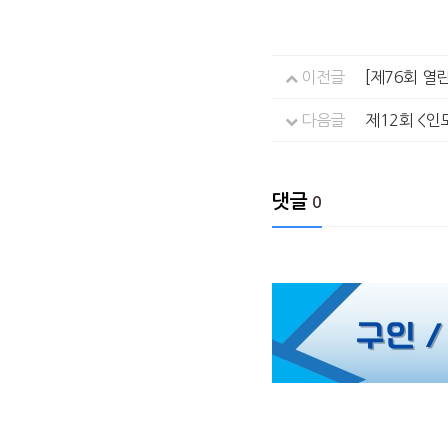
이전글
[제76회 열
다음글
제12회 <인
댓글
0