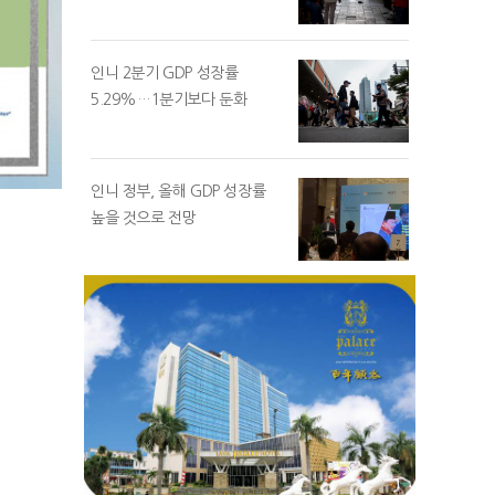
인니 2분기 GDP 성장률
5.29%…1분기보다 둔화
인니 정부, 올해 GDP 성장률
높을 것으로 전망