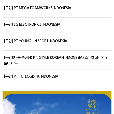
[구인] PT MEGA FOAMWORKS INDONESIA
[구인] LG ELECTRONICS INDONESIA
[구인] PT YOUNG JIN SPORT INDONESIA
[구인](내용 수정됨) PT. STYLE KOREAN INDONESIA (스타일 코리안 인
도네시아)
[구인] PT TUI LOGISTIK INDONESIA