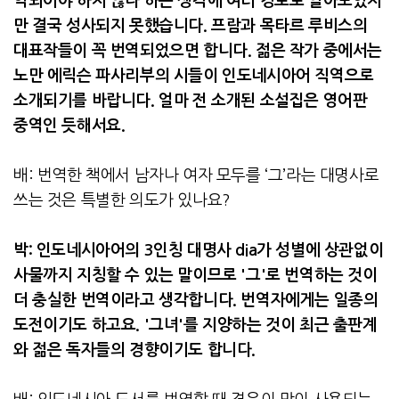
역되어야 하지 않나 하는 생각에 여러 경로로 알아보았지
만 결국 성사되지 못했습니다
.
프람과 목타르 루비스의
대표작들이 꼭 번역되었으면 합니다
.
젊은 작가 중에서는
노만 에릭슨 파사리부의 시들이 인도네시아어 직역으로
소개되기를 바랍니다
.
얼마 전 소개된 소설집은 영어판
중역인 듯해서요
.
배
:
번역한 책에서 남자나 여자 모두를 ‘그’라는 대명사로
쓰는 것은 특별한 의도가 있나요
?
박
:
인도네시아어의
3
인칭 대명사
dia
가 성별에 상관없이
사물까지 지칭할 수 있는 말이므로
'
그
'
로 번역하는 것이
더 충실한 번역이라고 생각합니다
.
번역자에게는 일종의
도전이기도 하고요
. '
그녀
'
를 지양하는 것이 최근 출판계
와 젊은 독자들의 경향이기도 합니다
.