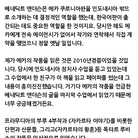
베네딕트 앤더슨은 에카 쿠르니아완을 인도네시아 밖으
로 소개하는 데 결정적인 역할을 했는데
,
한국어판이 출
간되는 데도 중요한 역할을 한 것이지요
.
당시만 해도 에
카에게 전속 에이전시가 없어서 작가와 연락해서 직접 계
약을 맺었으니 정말 옛날 일입니다
.
제가 에카의 작품을 읽은 것은
2010
년경쯤이었을 것입
니다
.
당시에 인도네시아 정치사 수업을 듣고 있었는데
그 수업에서 한 친구가 이 책을 읽고 페이퍼를 썼는데 그
내용이 흥미진진했습니다
.
거기다 에카의 작품을 언급한
베네딕트 앤더슨의 글을 마지막 수업에서 읽었기 때문에
너무 궁금해졌거든요
.
프라무디아의 부루
4
부작과 《자카르타 이야기》를 비롯한
단편과 산문들
,
그리고《자카르타의 황혼》등 목타르 루비