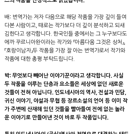
스의 작품을 인상적으로 읽었습니다
.
배
:
번역가는 저자 다음으로 해당 작품을 가장 깊이 들여
다본 사람이고
,
때로는 작가보다 더 깊이 분석하고 되새
김한다고 생각합니다
.
한국인들 중에서는 그 누구보다도
에까 꾸르니아완이라는 작가와 『아름다움 그것은 상처』,
『호랑이남자』두 작품을 가장 잘 아는 번역가로서 작가와
작품에 대한 총평 부탁드립니다
.
박
:
무엇보다 빼어난 이야기꾼이라고 생각합니다
.
사실
두 작품을 이루는 단층과 요소들은 세상에 없던 새로운
것들이 전혀 아닙니다
.
인도네시아의 역사
,
전설과 민담
,
귀신 이야기
,
야설과 무협 등 장르소설의 언어 등 이미 작
가 주변에 산재해 있던 것들을 빨아들여 전에 없는 놀라
운 이야기로 만들어낸 것이 바로 두 작품입니다
.