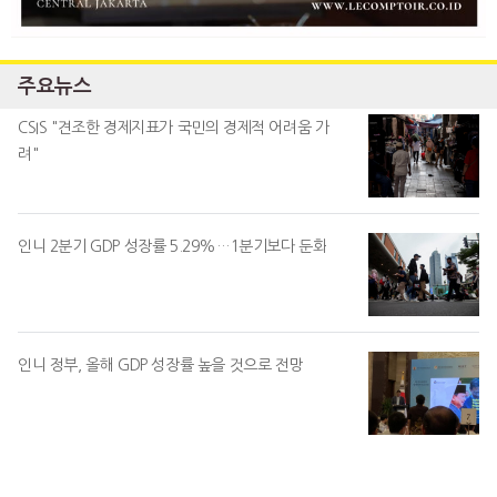
주요뉴스
CSIS "견조한 경제지표가 국민의 경제적 어려움 가
려"
인니 2분기 GDP 성장률 5.29%…1분기보다 둔화
인니 정부, 올해 GDP 성장률 높을 것으로 전망