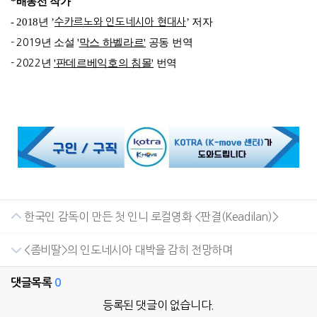
*
배동선 작가
- 2018
년 ’
수카르노와
인도네시아
현
대
사
’ 저자
- 2019
년 소설
'
막스
하벨라르'
공동 번역
- 2022
년
'
판데르베익호의
침몰'
번역
한국인 감독이 만든 첫 인니 로컬영화 <판결(Keadilan)>
<좀비딸>의 인도네시아 대박을 감히 전망하며
댓글목록
0
등록된 댓글이 없습니다.