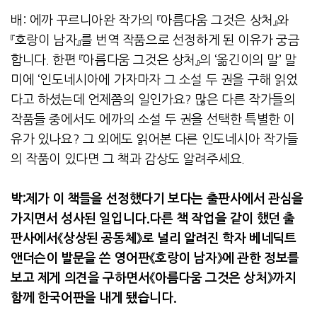
배
:
에까 꾸르니아완 작가의 『아름다움 그것은 상처』와
『호랑이 남자』를 번역 작품으로 선정하게 된 이유가 궁금
합니다
.
한편 『아름다움 그것은 상처』의 ‘옮긴이의 말’ 말
미에 ‘인도네시아에 가자마자 그 소설 두 권을 구해 읽었
다고 하셨는데 언제쯤의 일인가요
?
많은 다른 작가들의
작품들 중에서도 에까의 소설 두 권을 선택한 특별한 이
유가 있나요
?
그 외에도 읽어본 다른 인도네시아 작가들
의 작품이 있다면 그 책과 감상도 알려주세요
.
박
:
제가 이 책들을 선정했다기 보다는 출판사에서 관심을
가지면서 성사된 일입니다
.
다른 책 작업을 같이 했던 출
판사에서《상상된 공동체》로 널리 알려진 학자 베네딕트
앤더슨이 발문을 쓴 영어판《호랑이 남자》에 관한 정보를
보고 제게 의견을 구하면서《아름다움 그것은 상처》까지
함께 한국어판을 내게 됐습니다
.