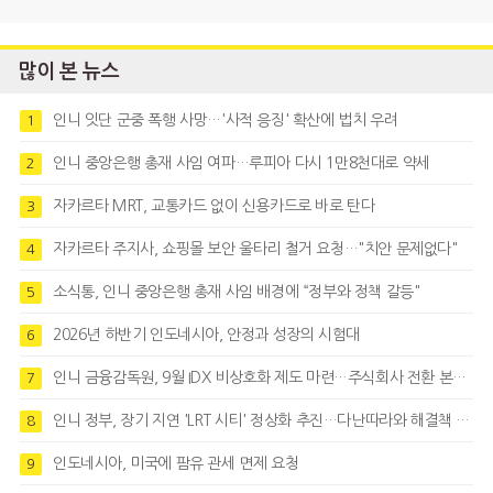
많이 본 뉴스
인니 잇단 군중 폭행 사망…'사적 응징' 확산에 법치 우려
1
인니 중앙은행 총재 사임 여파…루피아 다시 1만8천대로 약세
2
자카르타 MRT, 교통카드 없이 신용카드로 바로 탄다
3
자카르타 주지사, 쇼핑몰 보안 울타리 철거 요청…"치안 문제없다"
4
소식통, 인니 중앙은행 총재 사임 배경에 “정부와 정책 갈등"
5
2026년 하반기 인도네시아, 안정과 성장의 시험대
6
인니 금융감독원, 9월 IDX 비상호화 제도 마련…주식회사 전환 본격화
7
인니 정부, 장기 지연 'LRT 시티' 정상화 추진…다난따라와 해결책 모색
8
인도네시아, 미국에 팜유 관세 면제 요청
9