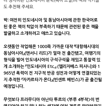
라 생각하는 인도네시아 문학
(
특히 소설
)의
책과 작가들
도 추천해 주세요
.
박
:
여전히 인도네시아 및 동남아시아에 관한 한국어로
된 좋은 책이 턱없이 부족하기 때문에 관련된 좋은 책을
발굴하고 소개하려고 애쓰고 있습니다
.
오랫동안 작업해온
1000
쪽 가까운 대작 『대항해시대의
동남아시아』
(
앤서니 리드
)
가 얼마 전 출간됐고
,
여행기의
형식을 빌어 인도네시아의 구석구석을 재밌고 통찰력 있
게 소개하는 『인도네시아
Etc.
』
(
엘리자베스 피사니
)
와
1
965
년 폭력이 전 지구적 반공 성전과 어떻게 연결되었는
지 추적한 『자카르타가 온다』
(
빈센트 베빈스
)
가 곧 출간될
예정입니다
.
무엇보다 프라무디아 아난타 투르의
<
부루
4
부작
>
이 번