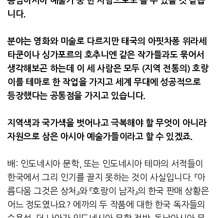
동남아시아 예술가 중 한 사람으로도 볼 수 있을 것 같습
니다
.
분야는 영화와 미술로 다르지만 태국의 아핏차퐁 위라세
타쿤이나 싱가포르의 호추니엔 같은 작가들과도 묶어서
생각해보곤 하는데 이 세 사람은 모두
(
지역 전통의
)
호랑
이를 테마로 한 작업을 가지고 세계 무대에 성공적으로
등장했다는 공통점을 가지고 있습니다
.
지역색과 국가색을 벗어나고 극복해야 할 무엇이 아니라
자원으로 삼은 아시아 예술가들이라고 할 수 있겠죠
.
배
:
인도네시아 문학
,
또는 인도네시아 테마의 서적들이
한국에서 그리 인기를 끌지 못하는 것이 사실입니다
.
『아
름다움 그것은 상처』와 『호랑이 남자』의 한국 판매 상황은
어느 정도였나요
?
에까의 두 작품에 대한 한국 독자들의