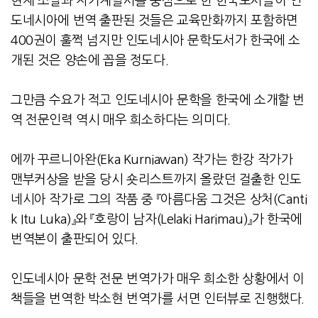
현재 소설과 자기계발서를 중심으로 한 한국도서들이 인
도네시아에 번역 출판된 것들은 교육만화까지 포함하면
400
권이 훌쩍 넘지만 인도네시아 문학도서가 한국에 소
개된 것은 양손에 꼽을 정도다
.
그만큼 수요가 적고 인도네시아 문학을 한국에 소개할 번
역 전문인력 역시 매우 희소하다는 의미다
.
에까 꾸르니아완
(Eka Kurniawan)
작가는 한강 작가가
맨부커상을 받을 당시 숏리스트까지 올랐던 걸출한 인도
네시아 작가로 그의 작품 중 『아름다움 그것은 상처
(Canti
k Itu Luka)
』와 『호랑이 남자
(Lelaki Harimau)
』가 한국에
번역본이 출판되어 있다
.
인도네시아 문학 전문 번역가가 매우 희소한 상황에서 이
책들을 번역한 박소현 번역가를 서면 인터뷰로 진행했다
.