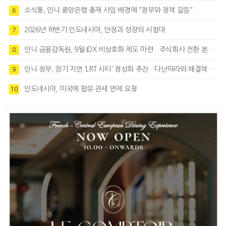
소식통, 인니 중앙은행 총재 사임 배경에 “정부와 정책 갈등"
6
2026년 하반기 인도네시아, 안정과 성장의 시험대
7
인니 금융감독원, 9월 IDX 비상호화 제도 마련…주식회사 전환 본격화
8
인니 정부, 장기 지연 'LRT 시티' 정상화 추진…다난따라와 해결책 모색
9
인도네시아, 미국에 팜유 관세 면제 요청
10