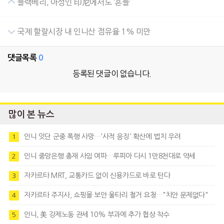
블랙베리, 아성인 印尼에서도 ‘흔들’
국제 할랄시장 내 인니산 점유율 1% 미만
댓글목록
0
등록된 댓글이 없습니다.
많이 본 뉴스
인니 잇단 군중 폭행 사망…'사적 응징' 확산에 법치 우려
1
인니 중앙은행 총재 사임 여파…루피아 다시 1만8천대로 약세
2
자카르타 MRT, 교통카드 없이 신용카드로 바로 탄다
3
자카르타 주지사, 쇼핑몰 보안 울타리 철거 요청…"치안 문제없다"
4
인니, 美 강제노동 관세 10% 부과에 추가 협상 착수
5