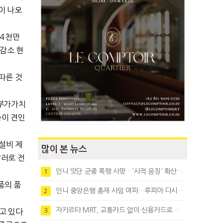
이 나오
 4천만
감소 현
따른 것
 부가가치
출이 견인
 설비 제
많이 본 뉴스
달러로 전
인니 잇단 군중 폭행 사망…'사적 응징' 확산에 법치 우려
1
품의 품
인니 중앙은행 총재 사임 여파…루피아 다시 1만8천대로 약세
2
자카르타 MRT, 교통카드 없이 신용카드로 바로 탄다
3
고 있다