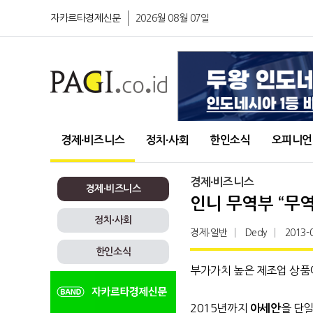
자카르타경제신문
2026월 08월 07일
경제∙비즈니스
정치∙사회
한인소식
오피니언
경제∙비즈니스
경제∙비즈니스
인니 무역부 “무역
정치∙사회
경제∙일반
Dedy
2013-
한인소식
부가가치 높은 제조업 상품이
2015년까지
을 단
아세안