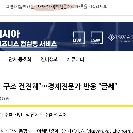
단체∙동호회
인니정보
커뮤니티
 구조 건전해”···경제전문가 반응 “글쎄”
03-06
 수출 견인···석유가스 수출은 줄어
일시장으로
하는
공동체(MEA, Masyarakat Ekonomi 
통합
아세안경제