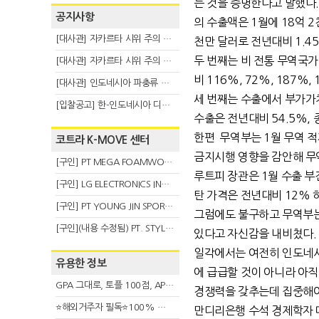
는 것을 증명한다고 말했다.
공지사항
의 수출액은 1월에 18억 
[대사관] 자카르타 시위 주의 안내(8.6)
천만 달러로 전년대비 1.4
두 번째는 비 전통 무역국가
[대사관] 자카르타 시위 주의 안내(8.3)
비 116%, 72%, 187%,
[대사관] 인도네시아 파충류 불법 반출 주의 (7.29)
세 번째는 수출에서 부가가
[입찰공고] 한-인도네시아 디지털융복합 탈 전시회
수출은 전년대비 54.5%,
한편 무역부는 1월 무역 적
코트라 K-MOVE 센터
금지시행 영향을 감안해 무
[구인] PT MEGA FOAMWORKS INDONESIA
루트피 장관은 1월 수출 부
[구인] LG ELECTRONICS INDONESIA
탄 가격은 전년대비 12% 하
[구인] PT YOUNG JIN SPORT INDONESIA
그럼에도 불구하고 무역부는
[구인](내용 수정됨) PT. STYLE KOREAN INDONESIA (스타일 코리안 인도네시아)
있다고 자신감을 내비쳤다.
일각에서는 여전히 인도네시
유용한 정보
에 급급할 것이 아니라 아
GPA 그대로, 토플 100점, AP 막막 — 원인은 하나입니다
경쟁력을 갖추는데 집중해야
⭐해외거주자 필독⭐100% 온라인 마지막 한국어교원 2급 추가모집 (~8/2)
만디리은행 수석 경제학자 