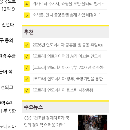
 중국으로
자카르타 주지사, 쇼핑몰 보안 울타리 철거 요청…"치안 문제없다"
4
12억 9
소식통, 인니 중앙은행 총재 사임 배경에 “정부와 정책 갈등"
5
각 전년대
추천
구 등의
2026년 인도네시아 공휴일 및 공동 휴일(cuti bersama)
✓
원광 수출
[코트라] 의료데이터와 AI가 이끄는 인도네시아 디지털 헬스케어 시장 트렌드
✓
[코트라] 인도네시아 재무부 2027년 경제성장 전망 및 목표 발표
✓
들어 석
[코트라] 인도네시아 정부, 국영기업을 통한 석탄·팜유·합금철 수출 중앙집중화 추진
✓
개선되고
[코트라] 인도네시아 립스틱 시장동향
✓
무역수치
주요뉴스
의 부족한
CSIS "견조한 경제지표가 국
민의 경제적 어려움 가려"
인도네시아