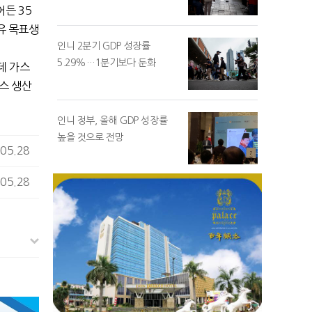
어든 35
유 목표생
인니 2분기 GDP 성장률
5.29%…1분기보다 둔화
데 가스
스 생산
인니 정부, 올해 GDP 성장률
높을 것으로 전망
05.28
05.28