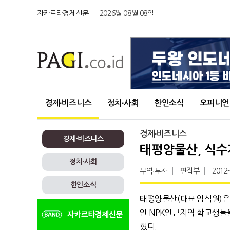
자카르타경제신문
2026월 08월 08일
경제∙비즈니스
정치∙사회
한인소식
오피니언
경제∙비즈니스
경제∙비즈니스
태평양물산, 식
정치∙사회
무역∙투자
편집부
2012
한인소식
태평양물산(대표 임석원)은
인 NPK인근지역 학교생들
혔다.