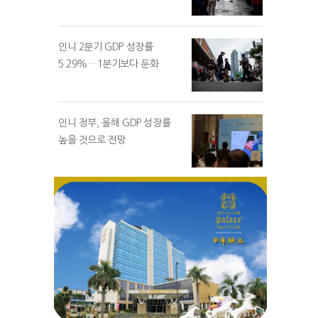
인니 2분기 GDP 성장률
5.29%…1분기보다 둔화
인니 정부, 올해 GDP 성장률
높을 것으로 전망