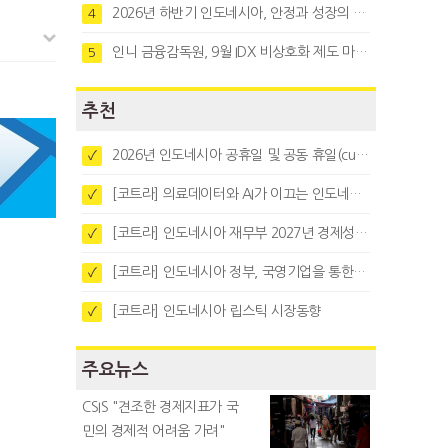
2026년 하반기 인도네시아, 안정과 성장의 시험대
4
인니 금융감독원, 9월 IDX 비상호화 제도 마련…주식회사 전환 본격화
5
추천
2026년 인도네시아 공휴일 및 공동 휴일(cuti bersama)
✓
[코트라] 의료데이터와 AI가 이끄는 인도네시아 디지털 헬스케어 시장 트렌드
✓
[코트라] 인도네시아 재무부 2027년 경제성장 전망 및 목표 발표
✓
[코트라] 인도네시아 정부, 국영기업을 통한 석탄·팜유·합금철 수출 중앙집중화 추진
✓
[코트라] 인도네시아 립스틱 시장동향
✓
주요뉴스
CSIS "견조한 경제지표가 국
민의 경제적 어려움 가려"