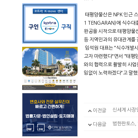
태평양물산은 NPK 인근 스마
1 TENGARAN)에 식수
완공을 시작으로 태평양물산
등 지역민과의 유대관계를 
임석원 대표는 "식수개발사
고자 마련했다"면서 "태평
와의 협력으로 활발히 사업
임없이 노력하겠다"고 말했
신세계 사장단
이전글
범한판토스, 
다음글