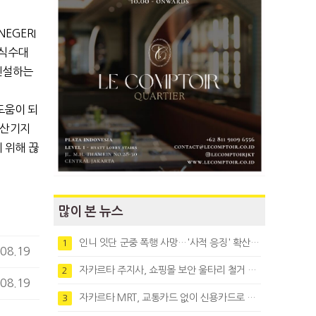
EGERI
 식수대
신설하는
도움이 되
생산기지
 위해 끊
많이 본 뉴스
인니 잇단 군중 폭행 사망…'사적 응징' 확산에 법치 우려
1
08.19
자카르타 주지사, 쇼핑몰 보안 울타리 철거 요청…"치안 문제없다"
2
08.19
자카르타 MRT, 교통카드 없이 신용카드로 바로 탄다
3