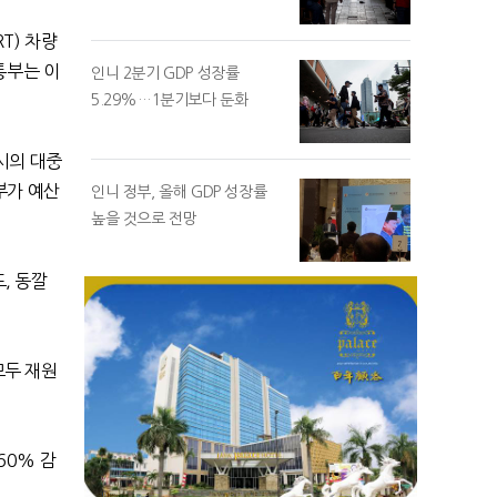
RT)
차량
통부는 이
인니 2분기 GDP 성장률
5.29%…1분기보다 둔화
시의 대중
부가 예산
인니 정부, 올해 GDP 성장률
높을 것으로 전망
도
,
동깔
모두 재원
60%
감