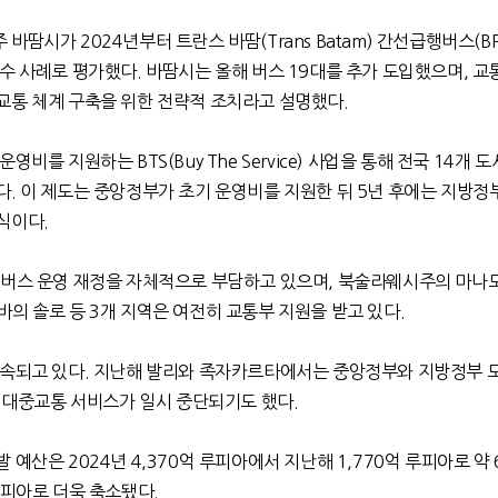
주 바땀시가
2024
년부터 트란스 바땀
(Trans Batam)
간선급행버스
(B
우수 사례로 평가했다
.
바땀시는 올해 버스
19
대를 추가 도입했으며
,
교
교통 체계 구축을 위한 전략적 조치라고 설명했다
.
 운영비를 지원하는
BTS(Buy The Service)
사업을 통해 전국
14
개 도
다
.
이 제도는 중앙정부가 초기 운영비를 지원한 뒤
5
년 후에는 지방정
방식이다
.
 버스 운영 재정을 자체적으로 부담하고 있으며
,
북술라웨시주의 마나
바의 솔로 등
3
개 지역은 여전히 교통부 지원을 받고 있다
.
계속되고 있다
.
지난해 발리와 족자카르타에서는 중앙정부와 지방정부 
 대중교통 서비스가 일시 중단되기도 했다
.
발 예산은
2024
년
4,370
억 루피아에서 지난해
1,770
억 루피아로 약
루피아로 더욱 축소됐다
.