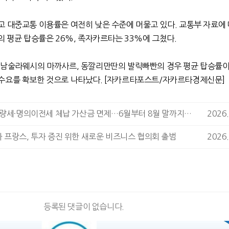
고 대중교통 이용률은 여전히 낮은 수준에 머물고 있다
.
교통부 자료에
의 평균 탑승률은
26%,
족자카르타는
33%
에 그쳤다
.
,
남술라웨시의 마까사르
,
동깔리만딴의 발릭빠빤의 경우 평균 탑승률
수요를 확보한 것으로 나타났다
. [
자카르타포스트
/
자카르타경제신문
]
자카르타, 차량세·명의이전세 체납 가산금 면제…6월부터 8월 말까지 시행
2026.
 프랑스, 투자 증진 위한 새로운 비즈니스 협의회 출범
2026.
등록된 댓글이 없습니다.