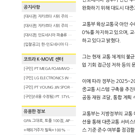
공지사항
완화하기 위해 대도시 대중
[대사관] 자카르타 시위 주의 안내(8.6)
교통부 육상교통국 아안 수
[대사관] 자카르타 시위 주의 안내(8.3)
0%
를 차지하고 있으며
,
교
[대사관] 인도네시아 파충류 불법 반출 주의 (7.29)
하고 있다고 밝혔다
.
[입찰공고] 한-인도네시아 디지털융복합 탈 전시회
그는 현재 교통 체계의 불균
코트라 K-MOVE 센터
업 기회 접근성 저하 등의
[구인] PT MEGA FOAMWORKS INDONESIA
[구인] LG ELECTRONICS INDONESIA
이에 따라 정부는
2025~2
[구인] PT YOUNG JIN SPORT INDONESIA
중교통 시스템 구축을 추진
[구인](내용 수정됨) PT. STYLE KOREAN INDONESIA (스타일 코리안 인도네시아)
공동 재원 조달
,
통합 계획 
유용한 정보
교통부는 지방정부의 교통 
GPA 그대로, 토플 100점, AP 막막 — 원인은 하나입니다
션을 통해 대중교통 서비스의
스 기준 준수 여부를 점검할
⭐해외거주자 필독⭐100% 온라인 마지막 한국어교원 2급 추가모집 (~8/2)