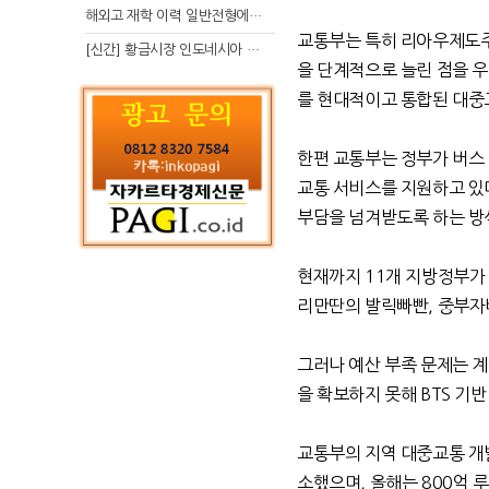
해외고 재학 이력 일반전형에서 분명한 입시 강점 살리는 전략
교통부는 특히 리아우제도
[신간] 황금시장 인도네시아 슈퍼리치의 성공 수업
을 단계적으로 늘린 점을 
를 현대적이고 통합된 대중
한편 교통부는 정부가 버스
교통 서비스를 지원하고 있
부담을 넘겨받도록 하는 
현재까지
11
개 지방정부가
리만딴의 발릭빠빤
,
중부자
그러나 예산 부족 문제는 
을 확보하지 못해
BTS
기반
교통부의 지역 대중교통 개
소했으며
,
올해는
800
억 