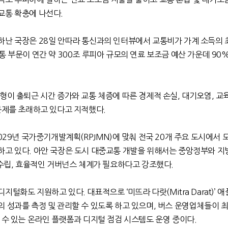
교통 확충에 나선다
.
하난 국장은
28
일 안따라 통신과의 인터뷰에서 교통비가 가계 소득의 
통 부문이 연간 약
300
조 루피아 규모의 연료 보조금 예산 가운데
90
형이 출퇴근 시간 증가와 교통 체증에 따른 경제적 손실
,
대기오염
,
교육
 문제를 초래하고 있다고 지적했다
.
029
년 국가중기개발계획
(RPJMN)
에 맞춰 전국
20
개 주요 도시에서 
하고 있다
.
아안 국장은 도시 대중교통 개발을 위해서는 중앙정부와 지
수립
,
효율적인 거버넌스 체계가 필요하다고 강조했다
.
디지털화도 지원하고 있다
.
대표적으로
‘
미뜨라 다랏
(Mitra Darat)’
애
 성과를 측정 및 관리할 수 있도록 하고 있으며
,
버스 운영업체들이 최
 수 있는 온라인 플랫폼과 디지털 점검 시스템도 운영 중이다
.