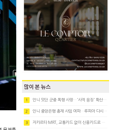
많이 본 뉴스
인니 잇단 군중 폭행 사망…'사적 응징' 확산에 법치 우려
1
인니 중앙은행 총재 사임 여파…루피아 다시 1만8천대로 약세
2
자카르타 MRT, 교통카드 없이 신용카드로 바로 탄다
3
염 문제를