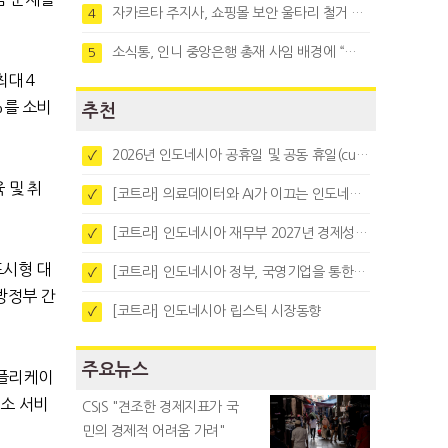
자카르타 주지사, 쇼핑몰 보안 울타리 철거 요청…"치안 문제없다"
4
소식통, 인니 중앙은행 총재 사임 배경에 “정부와 정책 갈등"
5
최대
4
%
를 소비
추천
2026년 인도네시아 공휴일 및 공동 휴일(cuti bersama)
✓
 및 취
[코트라] 의료데이터와 AI가 이끄는 인도네시아 디지털 헬스케어 시장 트렌드
✓
[코트라] 인도네시아 재무부 2027년 경제성장 전망 및 목표 발표
✓
도시형 대
[코트라] 인도네시아 정부, 국영기업을 통한 석탄·팜유·합금철 수출 중앙집중화 추진
✓
방정부 간
[코트라] 인도네시아 립스틱 시장동향
✓
주요뉴스
플리케이
소 서비
CSIS "견조한 경제지표가 국
민의 경제적 어려움 가려"