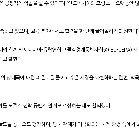
은 긍정적인 역할을 할 수 있다
”
며
“
인도네시아와 프랑스는 오랫동안 많
구축하고 있으며
,
교육 분야에서도 협력을 한 단계 끌어올리기를 원한다
”
확대와 함께 인도네시아
-
유럽연합 포괄적경제동반자협정
(IEU-CEPA)
의
다고 밝혔다
.
교역 상대국에 대한 의존도를 줄이고 수출 시장을 다변화하는 한편
,
외국
계를 포괄적 전략 동반자 관계로 격상하는 데도 합의했다
.
 글로벌 강국으로 평가하며
,
양국 관계가 다극화되는 국제 환경 속에서 