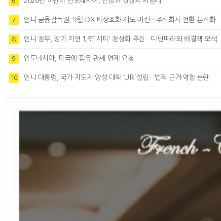
2026년 하반기 인도네시아, 안정과 성장의 시험대
6
인니 금융감독원, 9월 IDX 비상호화 제도 마련…주식회사 전환 본격화
7
인니 정부, 장기 지연 'LRT 시티' 정상화 추진…다난따라와 해결책 모색
8
인도네시아, 미국에 팜유 관세 면제 요청
9
인니 대통령, 국가 지도자 양성 대학 ‘URI’설립…법적 근거·역할 논란
10