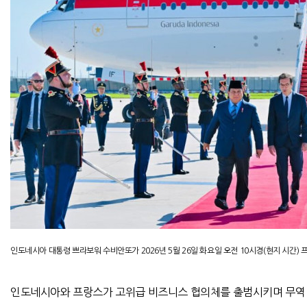
인도네시아 대통령 쁘라보워 수비안또가
2026
년
5
월
26
일 화요일 오전
10
시경
(
현지 시간
)
프
인도네시아와 프랑스가 고위급 비즈니스 협의체를 출범시키며 무역 