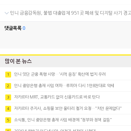
인니 금융감독원, 불법 대출업체 951곳 폐쇄 및 디지털 사기 경
댓글목록
0
많이 본 뉴스
인니 잇단 군중 폭행 사망…'사적 응징' 확산에 법치 우려
1
인니 중앙은행 총재 사임 여파…루피아 다시 1만8천대로 약세
2
자카르타 MRT, 교통카드 없이 신용카드로 바로 탄다
3
자카르타 주지사, 쇼핑몰 보안 울타리 철거 요청…"치안 문제없다"
4
소식통, 인니 중앙은행 총재 사임 배경에 “정부와 정책 갈등"
5