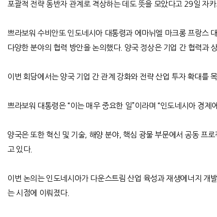
포괄적 전략 동반자 관계로 격상하는 데도 뜻을 모았다고
29
일 자
쁘라보워 수비안또 인도네시아 대통령과 에마뉘엘 마크롱 프랑스 
다양한 분야의 협력 방안을 논의했다
.
양국 정상은 기업 간 협력과 
이번 회담에서는 양국 기업 간 관계 강화와 전략 산업 투자 확대를 
쁘라보워 대통령은
“
이는 매우 중요한 일
”
이라며
“
인도네시아 경제에
양국은 또한 혁신 및 기술
,
해양 분야
,
핵심 광물 부문에서 공동 프
고 있다
.
이번 논의는 인도네시아가 다운스트림 산업 육성과 재생에너지 개발
는 시점에 이뤄졌다
.