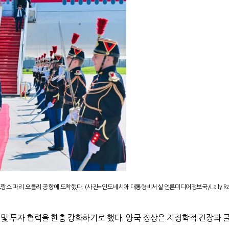
랑스 파리 오를리 공항에 도착했다
. (
사진
=
인도네시아 대통령비서실 언론미디어정보국
/Laily R
및 투자 협력을 한층 강화하기로 했다
.
양국 정상은 지정학적 긴장과 