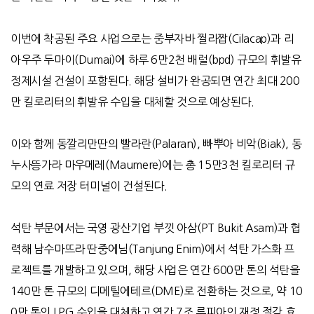
이번에 착공된 주요 사업으로는 중부자바 찔라짭
(Cilacap)
과 리
아우주 두마이
(Dumai)
에 하루
6
만
2
천 배럴
(bpd)
규모의 휘발유
정제시설 건설이 포함된다
.
해당 설비가 완공되면 연간 최대
200
만 킬로리터의 휘발유 수입을 대체할 것으로 예상된다
.
이와 함께 동깔리만딴의 빨라란
(Palaran),
빠뿌아 비악
(Biak),
동
누사뜽가라 마우메레
(Maumere)
에는 총
15
만
3
천 킬로리터 규
모의 연료 저장 터미널이 건설된다
.
석탄 부문에서는 국영 광산기업 부낏 아삼
(PT Bukit Asam)
과 협
력해 남수마뜨라 딴중에님
(Tanjung Enim)
에서 석탄 가스화 프
로젝트를 개발하고 있으며
,
해당 사업은 연간
600
만 톤의 석탄을
140
만 톤 규모의 디메틸에테르
(DME)
로 전환하는 것으로
,
약
10
0
만 톤의
LPG
수입을 대체하고 연간
7
조 루피아의 재정 절감 효