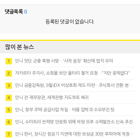
댓글목록
0
등록된 댓글이 없습니다.
많이 본 뉴스
인니 잇단 군중 폭행 사망…'사적 응징' 확산에 법치 우려
1
자카르타 주지사, 쇼핑몰 보안 울타리 철거 요청…"치안 문제없다"
2
인니 금융감독원, 9월 IDX 비상호화 제도 마련…주식회사 전환 본격화
3
인니 전 재무장관, 세계은행 지도부로 복귀
4
인니, 정부 주택 공급사업 차질…비용 압박과 수요부진 탓
5
인니, 수마트라 전력망 안정화 위해 바땅 또루 수력발전소 신속 추진
6
인니 판사, 장시간 항공기 지연에 대한 보상금 30만 루피아에 적정성 제기
7