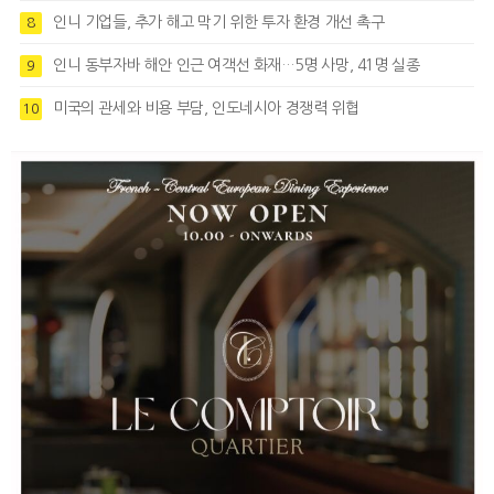
인니 기업들, 추가 해고 막기 위한 투자 환경 개선 촉구
8
인니 동부자바 해안 인근 여객선 화재…5명 사망, 41명 실종
9
미국의 관세와 비용 부담, 인도네시아 경쟁력 위협
10