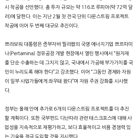
시 착공을 선언했다
.
총 투자 규모는 약
116
조 루피아
(
약
72
억 달
러
)
에 달한다
.
이는 지난
2
월 첫 전국 단위 다운스트림 프로젝트
착공에 이어 두 번째 대규모 추진이다
.
쁘라보워 대통령은 중부자바 찔라짭의 국영 에너지기업 쁘르따미
나
(Pertamina)
정유공장 개발 현장에서 열린 행사에서
“
원자재
를 단순 수출하는 데 그치지 않고
,
국내에서 가공해 부가가치를 국
민이 누리도록 해야 한다
”
고 강조했다
.
이어
“
그동안 경제와 자원
이 일부 사업가들에게 좌우돼 왔다
”
며 자원 주권 강화를 시사했
다
.
정부는 올해 안에 추가로
6
개의 다운스트림 프로젝트를 더 추진
할 계획이다
.
또한 국부펀드 다난따라 관련 태스크포스에 대해 사
업성을 지속적으로 재평가하고
,
보다 효율적이고 비용 경쟁력 있
는 기술을 적극 도입할 것을 지시했다
.