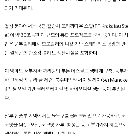
과가 기대된다
.
철강 분야에서는 국영 철강사 끄라까따우 스틸
(PT Krakatau Ste
el)
이 약
30
조 루피아 규모의 통합 프로젝트를 준비 중이다
.
이 사
업은 중부술라웨시 모로왈리의 니켈 기반 스테인리스 공장과 반
뜬 찔레곤의 탄소강 슬래브 생산시설을 포함한다
.
이 밖에도 서부자바 까라왕의 부똔 아스팔트 생태계 구축
,
동부자
바 그레식의 구리
·
금 제련
,
북수마뜨라 세이 망께이
(Sei Mangke
i)
의 팜오일 기반 올레오케미컬 및 바이오디젤 생산 등이 추진된
다
.
말루꾸 중부 지역에서는 육두구를 올레오레진으로 가공하고
,
코
코넛을
MCT
오일
,
코코넛 가루
,
활성탄 등 고부가가치 제품으로
생산하는 통합 시설 개발도 포함됐다
.