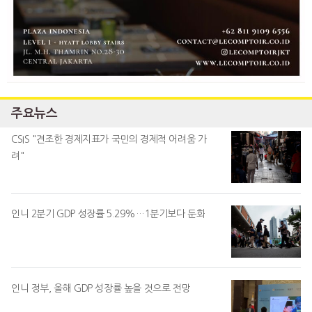
주요뉴스
CSIS "견조한 경제지표가 국민의 경제적 어려움 가
려"
인니 2분기 GDP 성장률 5.29%…1분기보다 둔화
인니 정부, 올해 GDP 성장률 높을 것으로 전망