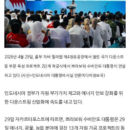
2026
년
4
월
29
일
,
중부 자바 찔라짭 제
4
정유공장에서 열린 국가 다운스트
림 부문 육성 프로젝트
2
단계 착공식에서 쁘라보워 수비안또 대통령이 연설
하고 있다
.(
사진
=인도네시아
대통령비서실 언론미디어정보국
)
인도네시아 정부가 자원 부가가치 제고와 에너지 안보 강화를 위
한 다운스트림 산업화에 속도를 내고 있다
.
29
일 자카르타포스트에 따르면
,
쁘라보워 수비안또 대통령은
29
일 에너지
,
광물
,
농업 분야에 걸친
13
개 자원 가공 프로젝트의 동