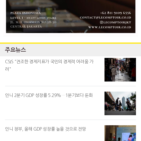
주요뉴스
CSIS "견조한 경제지표가 국민의 경제적 어려움 가
려"
인니 2분기 GDP 성장률 5.29%…1분기보다 둔화
인니 정부, 올해 GDP 성장률 높을 것으로 전망