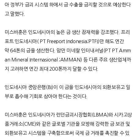
아 정부가 금괴 시스템 하에서 금 수출을 금지할 것으로 예상한다
고 말했다
.
미스바훈은 인도네시아의 높은 금 생산 잠재력을 강조했다
.
프리
포트 인도네시아
( PT Freeport Indonesia;PTFI)
만 해도 연간
약
64
톤의 금을 생산한다
.
암만 미네랄 인터내셔널
(PT PT Amm
an Mineral Internasional ;AMMAN)
등 다른 주요 생산업체까
지 고려하면 연간 최대
200
톤까지 달할 수 있다
.
인도네시아 중앙은행
(BI)
이 이 금을 인도네시아의 외환보유고 일
부로 흡수해 기회로 삼아야 한다는 것이다.
미스바훈은 인도네시아가 런던금괴시장협회
(LBMA)
와 시카고상
품거래소
(CME)
와 같은 글로벌 기관을 모방해 강력한 금 보관 및
외환보유고 시스템을 구축함으로써 국제 금 거래를 촉진할 수 있