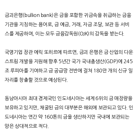
금괴은행
(bullion bank)
은 금을 포함한 귀금속을 취급하는 금융
기관을 지칭하는 용어로
,
금 예금
,
거래
,
자금 조달
,
보관 등 서비
스를 제공하며
,
이는 모두 금융감독원
(OJK)
의 감독을 받는다
.
국영기업 장관 에릭 또히르에 따르면
,
금괴 은행은 금 산업의 다운
스트림 개발을 지원해 향후
5
년간 국가 국내총생산
(GDP)
에
245
조 루피아를 기여하고 금 공급망 전반에 걸쳐
180
만 개의 신규 일
자리를 창출할 것으로 예상된다
.
동남아시아 최대 경제국인 인도네시아는 세계
6
위의 금 매장량을
보유하고 있지만
,
채굴된 금의 대부분은 해외에 보관되고 있다
.
인
도네시아는 연간 약
160
톤의 금을 생산하지만 국내에 보관되는
양은 상대적으로 적다
.