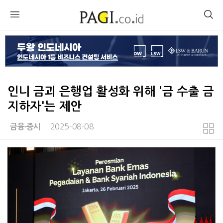
인니 금괴 은행업 활성화 위해 '금 수출 금
지하자'는 제안
2025-08-08
금융∙증시
본문