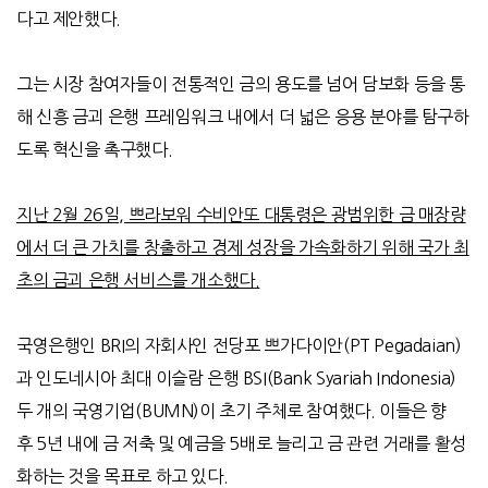
다고 제안했다
.
그는 시장 참여자들이 전통적인 금의 용도를 넘어 담보화 등을 통
해 신흥 금괴 은행 프레임워크 내에서 더 넓은 응용 분야를 탐구하
도록 혁신을 촉구했다
.
지난 2월 26일, 쁘라보워 수비안또 대통령은 광범위한 금 매장량
에서 더 큰 가치를 창출하고 경제 성장을 가속화하기 위해 국가 최
초의 금괴 은행 서비스를 개소했다
.
국영은행인
BRI
의 자회사인
전당포 쁘가다이안
(PT Pegadaian)
과 인도네시아 최대 이슬람 은행
BSI(Bank Syariah Indonesia)
두 개의 국영기업
(BUMN)
이 초기 주체로 참여했다
.
이들은 향
후
5
년 내에 금 저축 및 예금을
5
배로 늘리고 금 관련 거래를 활성
화하는 것을 목표로 하고 있다
.