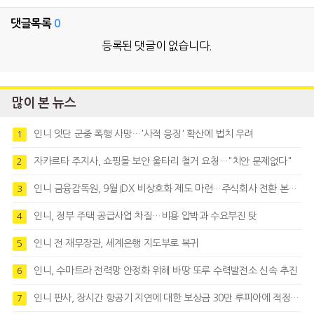
댓글목록
0
등록된 댓글이 없습니다.
많이 본 뉴스
인니 잇단 군중 폭행 사망…'사적 응징' 확산에 법치 우려
1
자카르타 주지사, 쇼핑몰 보안 울타리 철거 요청…"치안 문제없다"
2
인니 금융감독원, 9월 IDX 비상호화 제도 마련…주식회사 전환 본격화
3
인니, 정부 주택 공급사업 차질…비용 압박과 수요부진 탓
4
인니 전 재무장관, 세계은행 지도부로 복귀
5
인니, 수마트라 전력망 안정화 위해 바땅 또루 수력발전소 신속 추진
6
인니 판사, 장시간 항공기 지연에 대한 보상금 30만 루피아에 적정성 제기
7