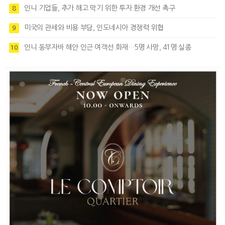
인니 기업들, 추가 해고 막기 위한 투자 환경 개선 촉구
8
미국의 관세와 비용 부담, 인도네시아 경쟁력 위협
9
인니 동부자바 해안 인근 여객선 화재…5명 사망, 41명 실종
10