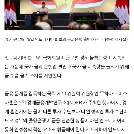
2025년 2월 26일 인도네시아 최초의 금괴은행 출범(사진=대통령 비서실)
인도네시아 한 고위 국회의원이 글로벌 경제 불확실성이 지속되
는 가운데 국가 금괴 은행업 발전과 국가 금 비축량을 늘리기 위해
금 수출 금지 조치를 제안했다.
금융 문제를 감독하는 국회 제
11
위원회 위원장인 무하마드 미스
바훈은
5
일 경제금융개발연구소
(INDEF)
가 주최한 행사에서
,
경
제 혼란기에는 금이 다른 투자 수단보다 더 안정적인 투자 수단이
므로 정부와 중앙은행이 금을 단순한 상품이 아닌 인도네시아의
통화 안정성의 핵심 요소로 취급해야 한다고 지적하며
인도네시