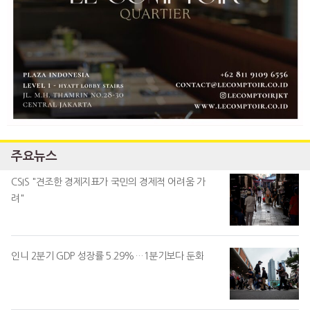
주요뉴스
CSIS "견조한 경제지표가 국민의 경제적 어려움 가
려"
인니 2분기 GDP 성장률 5.29%…1분기보다 둔화