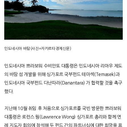
인도네시아 바탐(사진=자카르타경제신문)
인도네시아 쁘라보워 수비안또 대통령은 인도네시아 리아우 제도
의 바땀 섬 개발을 위해 싱가포르 국부펀드 테마섹
(Temasek)
과
인도네시아 국부펀드 다난따라
(Danantara)
가 협력할 것을 촉구
했다
.
지난해
10
월 취임 후 처음으로 싱가포르를 국빈 방문한 쁘라보워
대통령은 로런스 웡
(Lawrence Wong)
싱가포르 총리와 함께 연
례 지도자 회의에 참석해 두 펀드 간의 파트너십에 대한 희망을 표