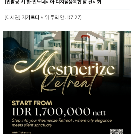
[입찰공고] 한-인도네시아 디지털융복합 탈 전시회
[대사관] 자카르타 시위 주의 안내(7.27)