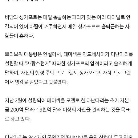
바땀과 싱가포르는 매일 출발하는 페리가 있는 여러 터미널로 연
결되어 있어 바땀에 거주하면서 매일 싱가포르로 출퇴근하는 사
람들이 흔하다
.
쁘라보워 대통령은 연설에서, 테마섹은 인도네시아가 다난따라를
설립할 때
“
자랑스럽게
”
따라한 싱가포르의 업적이라고 솔직하게
말하며, 자신의 행정 주택 프로그램도 싱가포르의 자체 프로그램
에서 영감을 받았다고 덧붙였다
.
지난
2
월에 설립되어 테마섹을 모델로 한 다난따라는 초기 자본
금
200
억 달러로
9
천억 달러 이상의 자산을 관리하는 것을 목표
로 하고 있다
.
다난따라는
844
개의 국영기업
(BUMN)
을 운영 산하에 두고 있으