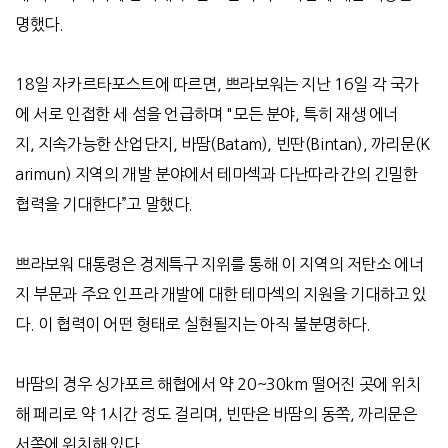
명했다
.
18
일 자카르타포스트에 따르면
,
쁘라보워는
지난
16
일 각 국가
에 서로 인접한 세 섬을 언급하며
"
모든 분야
,
특히 재생 에너
지
,
지속가능한 산업단지
,
바땀
(Batam),
빈딴
(Bintan),
까리문
(K
arimun)
지역의 개발 분야에서 테마섹과 다난따라 간의 긴밀한
협력을 기대한다
”
고 말했다
.
쁘라보워 대통령은 경제특구 지위를 통해 이 지역의 저탄소 에너
지 부문과 주요 인프라 개발에 대한 테마섹의 지원을 기대하고 있
다
.
이 협력이 어떤 형태로 실현될지는 아직 불분명하다
.
바땀의 경우 싱가포르 해협에서 약
20~30km
떨어진 곳에 위치
해 페리로 약
1
시간 정도 걸리며
,
빈딴은 바땀의 동쪽
,
까리문은
서쪽에 위치해 있다
.