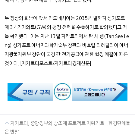
에 더욱 강력한 관계를 구축하기로
"
합의했다
.
두 정상의 회담에 앞서 인도네시아는
2035
년 말까지 싱가포르
에
3.4
기가와트
(GW)
의 청정 전력을 수출하기로 합의했다고 거
듭 확인했다
.
이는
지난
13
일 자카르타에서 탄 시 렝
(Tan See Le
ng)
싱가포르 에너지과학기술부 장관과 바흐릴 라하달리아 에너
지광물자원부 장관이 국경 간 전기공급에 관한 협정 체결에 따른
것이다
. [
자카르타포스트
/
자카르타경제신문
]
자카르타, 중앙정부의 방조제 프로젝트 지원키로...환경단체들
은 반발