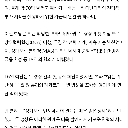
며
,
올해 약
70
억 달러로 예상되는 배당금은 다난따라의 전략적
투자 계획을 실행하기 위한 자금의 원천 중 하나다
.
이번 회담은 최근 취임한 쁘라보워와 웡
,
두 정상의 첫 회담으로
방위협력협정
(DCA)
이행
,
국경 간 전력 거래
,
지속 가능한 산업지
대
,
싱가포르 통화청
(MAS)
과 인도네시아 중앙은행
(BI)
간 양자
금융 협정 등
19
건의 합의가 이뤄졌다
.
16
일 회담은 두 정상 간의 첫 공식 회담이었지만
,
쁘라보워는
지
난 해
11
월 웡 총리의 자카르타 국빈 방문을 포함해 여러 차례 만
난 적이 있다
.
웡 총리는
"
싱가포르
-
인도네시아 관계는 매우 좋은 상태
"
라고 말
했다
.
두 정상은 이러한 관계를 더욱 발전시켜 새로운 협력의 시대