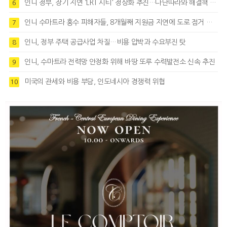
인니 정부, 장기 지연 'LRT 시티' 정상화 추진…다난따라와 해결책 모색
6
인니 수마트라 홍수 피해자들, 8개월째 지원금 지연에 도로 점거 시위
7
인니, 정부 주택 공급사업 차질…비용 압박과 수요부진 탓
8
인니, 수마트라 전력망 안정화 위해 바땅 또루 수력발전소 신속 추진
9
미국의 관세와 비용 부담, 인도네시아 경쟁력 위협
10