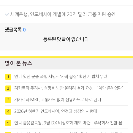
세계은행, 인도네시아 개발에 20억 달러 금융 지원 승인
댓글목록
0
등록된 댓글이 없습니다.
많이 본 뉴스
인니 잇단 군중 폭행 사망…'사적 응징' 확산에 법치 우려
1
자카르타 주지사, 쇼핑몰 보안 울타리 철거 요청…"치안 문제없다"
2
자카르타 MRT, 교통카드 없이 신용카드로 바로 탄다
3
2026년 하반기 인도네시아, 안정과 성장의 시험대
4
인니 금융감독원, 9월 IDX 비상호화 제도 마련…주식회사 전환 본격화
5