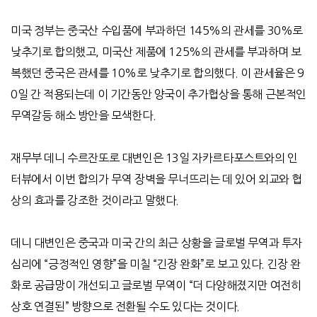
미국 정부는 중국산 수입품에 부과하던
145%
의 관세를
30%
로
낮추기로 합의했고
,
미국산 제품에
125%
의 관세를 부과하며 보
복했던 중국은 관세를
10%
로 낮추기로 합의했다
.
이 관세율은
9
0
일 간 적용되는데 이 기간동안 양국이 추가협상을 통해 근본적인
무역갈등 해소 방안을 모색한다
.
재무부 데니 수르잔또로 대변인은
13
일 자카르타포스트와의 인
터뷰에서 이번 합의가 무역 장벽을 무너뜨리는 데 있어 외교와 협
상의 효과를 강조한 것이라고 말했다
.
데니 대변인은 중국과 미국 간의 최근 상황을 글로벌 무역과 투자
심리에
“
긍정적인 영향
”
을 미칠
“
긴장 완화
”
로 보고 있다
.
긴장 완
화로 공급망이 개선되고 글로벌 무역이
“
더 다양해졌지만 여전히
상호 연결된
”
방향으로 전환될 수도 있다는 것이다
.