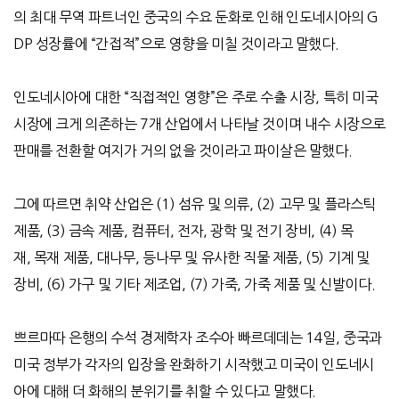
의 최대 무역 파트너인 중국의 수요 둔화로 인해 인도네시아의
G
DP
성장률에
“
간접적
”
으로 영향을 미칠 것이라고 말했다
.
인도네시아에 대한
“
직접적인 영향
”
은 주로 수출 시장
,
특히 미국
시장에 크게 의존하는
7
개 산업에서 나타날 것이며 내수 시장으로
판매를 전환할 여지가 거의 없을 것이라고 파이살은 말했다
.
그에 따르면 취약 산업은
(1)
섬유 및 의류
, (2)
고무 및 플라스틱
제품
, (3)
금속 제품
,
컴퓨터
,
전자
,
광학 및 전기 장비
, (4)
목
재
,
목재 제품
,
대나무
,
등나무 및 유사한 직물 제품
, (5)
기계 및
장비
, (6)
가구 및 기타 제조업
, (7)
가죽
,
가죽 제품 및 신발이다
.
쁘르마따 은행의 수석 경제학자 조수아 빠르데데는
14
일
,
중국과
미국 정부가 각자의 입장을 완화하기 시작했고 미국이 인도네시
아에 대해 더 화해의 분위기를 취할 수 있다고 말했다
.