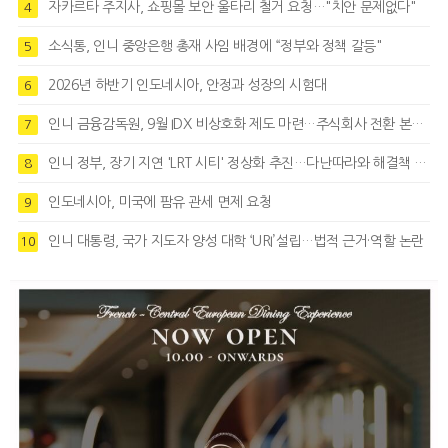
자카르타 주지사, 쇼핑몰 보안 울타리 철거 요청…"치안 문제없다"
4
소식통, 인니 중앙은행 총재 사임 배경에 “정부와 정책 갈등"
5
2026년 하반기 인도네시아, 안정과 성장의 시험대
6
인니 금융감독원, 9월 IDX 비상호화 제도 마련…주식회사 전환 본격화
7
인니 정부, 장기 지연 'LRT 시티' 정상화 추진…다난따라와 해결책 모색
8
인도네시아, 미국에 팜유 관세 면제 요청
9
인니 대통령, 국가 지도자 양성 대학 ‘URI’설립…법적 근거·역할 논란
10