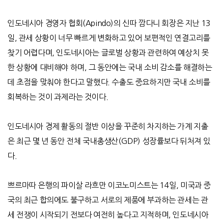
인도네시아 경영자 협회
(Apindo)
의 신따 깜다니 회장은 지난
13
일
,
관세 상황이 너무 빠르게 변화하고 있어 보편적인 연결고리를
찾기 어렵다며
,
인도네시아는 글로벌 상황과 관련하여 예상치 못
한 상황에 대비해야 하며
,
그 동안에는 국내 소비 감소를 해결하는
데 초점을 맞춰야 한다고 말했다
.
수출도 중요하지만 국내 소비를
회복하는 것이 과제라는 것이다
.
인도네시아 경제 활동의 절반 이상을 꾸준히 차지하는 가계 지출
은 최근 몇 년 동안 전체 국내총생산
(GDP)
성장률보다 뒤처져 있
다
.
쁘르마따 은행의 파이살 라흐만 이코노미스트는
14
일
,
미국과 중
국의 최근 합의에도 불구하고 서로의 제품에 부과하는 관세는 관
세 전쟁이 시작되기 전보다 여전히 높다고 지적하며
,
인도네시아