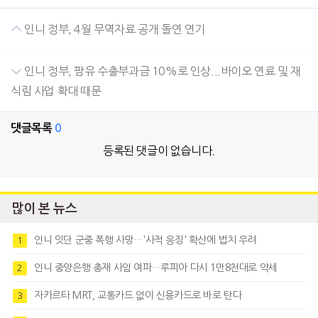
인니 정부, 4월 무역자료 공개 돌연 연기
인니 정부, 팜유 수출부과금 10%로 인상...바이오 연료 및 재
식림 사업 확대 때문
댓글목록
0
등록된 댓글이 없습니다.
많이 본 뉴스
인니 잇단 군중 폭행 사망…'사적 응징' 확산에 법치 우려
1
인니 중앙은행 총재 사임 여파…루피아 다시 1만8천대로 약세
2
자카르타 MRT, 교통카드 없이 신용카드로 바로 탄다
3