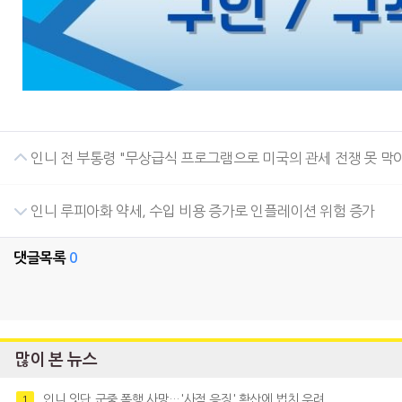
인니 전 부통령 "무상급식 프로그램으로 미국의 관세 전쟁 못 막아
인니 루피아화 약세, 수입 비용 증가로 인플레이션 위험 증가
댓글목록
0
많이 본 뉴스
인니 잇단 군중 폭행 사망…'사적 응징' 확산에 법치 우려
1