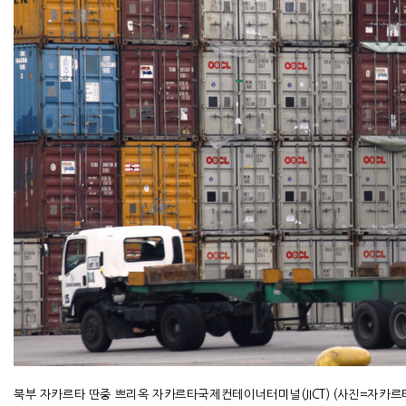
북부 자카르타 딴중 쁘리옥 자카르타국제컨테이너터미널
(JICT) (
사진
=
자카르