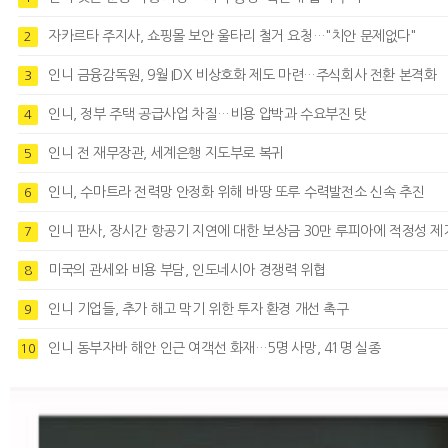
자카르타 주지사, 쇼핑몰 보안 울타리 철거 요청…"치안 문제없다"
2
인니 금융감독원, 9월 IDX 비상호화 제도 마련…주식회사 전환 본격화
3
인니, 정부 주택 공급사업 차질…비용 압박과 수요부진 탓
4
인니 전 재무장관, 세계은행 지도부로 복귀
5
인니, 수마트라 전력망 안정화 위해 바땅 또루 수력발전소 신속 추진
6
인니 판사, 장시간 항공기 지연에 대한 보상금 30만 루피아에 적정성 제
7
미국의 관세와 비용 부담, 인도네시아 경쟁력 위협
8
인니 기업들, 추가 해고 막기 위한 투자 환경 개선 촉구
9
인니 동부자바 해안 인근 여객선 화재…5명 사망, 41명 실종
10