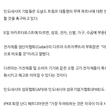
인도네시아 기업들은 도널드 트럼프 대통령의 무역 파트너에 대한 전
할 것을 촉구하고 있다
.
8
일 자카르타포스트에 따르면
,
섬유
,
전자
,
신발
,
가구
,
수공예 부문
전자제품 생산자협회
(Gabel)
의
다르마 수르자뿌뜨라
부회장은
"
미
으로 떠오를 것
"
이라고 말했다
.
다르마는 가전제품 및 소비자 기기와 같은 소형 고가 전자제품이 
화시키고 해고로 이어질 수 있다는 것이다
.
인도네시아 섬유협회
(API)
와 인도네시아 섬유기업가협회
(IPKB)
도
IPKB
회장 난디 헤르디아만은
"
가장 두려워하는 것은 각국이 미국 