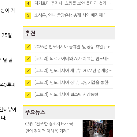
자카르타 주지사, 쇼핑몰 보안 울타리 철거 요청…"치안 문제없다"
4
심이 커
소식통, 인니 중앙은행 총재 사임 배경에 “정부와 정책 갈등"
5
추천
후
25
일
2026년 인도네시아 공휴일 및 공동 휴일(cuti bersama)
✓
[코트라] 의료데이터와 AI가 이끄는 인도네시아 디지털 헬스케어 시장 트렌드
✓
 날 달
[코트라] 인도네시아 재무부 2027년 경제성장 전망 및 목표 발표
✓
[코트라] 인도네시아 정부, 국영기업을 통한 석탄·팜유·합금철 수출 중앙집중화 추진
✓
640
루피
[코트라] 인도네시아 립스틱 시장동향
✓
 인터뷰에
주요뉴스
했다
.
CSIS "견조한 경제지표가 국
민의 경제적 어려움 가려"