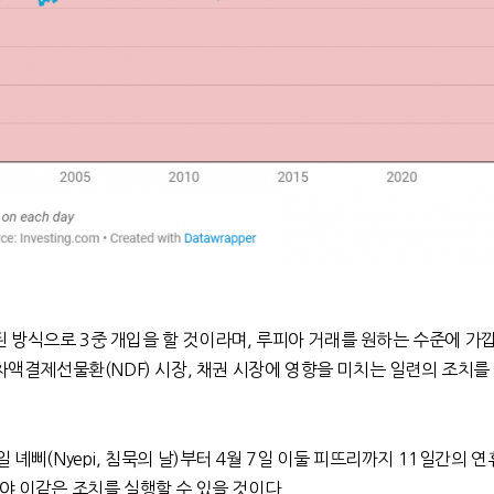
된 방식으로
3
중 개입을 할 것이라며
,
루피아 거래를 원하는 수준에 가
 차액결제선물환
(NDF)
시장
,
채권 시장에 영향을 미치는 일련의 조치를
일 녜삐
(Nyepi,
침묵의 날
)
부터
4
월
7
일 이둘 피뜨리까지
11
일간의 연
야 이같은 조치를 실행할 수 있을 것이다
.