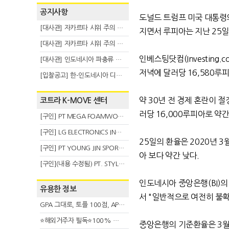
공지사항
도널드 트럼프 미국 대통령
[대사관] 자카르타 시위 주의 안내(8.6)
지면서 루피아는
지난
25
일
[대사관] 자카르타 시위 주의 안내(8.3)
인베스팅닷컴
(Investing.c
[대사관] 인도네시아 파충류 불법 반출 주의 (7.29)
저녁에 달러당
16,580
루피
[입찰공고] 한-인도네시아 디지털융복합 탈 전시회
약
30
년 전 경제 혼란이 절
코트라 K-MOVE 센터
러당
16,000
루피아로 약간
[구인] PT MEGA FOAMWORKS INDONESIA
[구인] LG ELECTRONICS INDONESIA
25
일의 환율은
2020
년
3
[구인] PT YOUNG JIN SPORT INDONESIA
아 보다 약간 낮다
.
[구인](내용 수정됨) PT. STYLE KOREAN INDONESIA (스타일 코리안 인도네시아)
인도네시아 중앙은행
(BI)
의
유용한 정보
서
"
일반적으로 여전히 불확
GPA 그대로, 토플 100점, AP 막막 — 원인은 하나입니다
⭐해외거주자 필독⭐100% 온라인 마지막 한국어교원 2급 추가모집 (~8/2)
중앙은행의 기준환율은
3