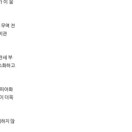
 이 움
 무역 전
비관
관세 부
최소화하고
루피아화
이 더욱
제하지 않