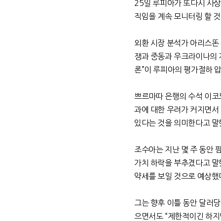
25
일 루피아가 또다시 사상
직임을 계속 모니터링 할 
외환 시장 분석가 아리스똔 
쟁과 중동과 우크라이나의 
론
”
이 루피아의 평가절하 
쁘르마따 은행의 수석 이
과에 대한 우려가 커지면서
있다는 것을 의미한다고 말
조수아는 지난 몇 주 동안 
가치 하락을 부추겼다고 말
약세를 보일 것으로 예상했
그는 향후 이틀 동안 달러당
으면서도
“
제한적이긴 하지