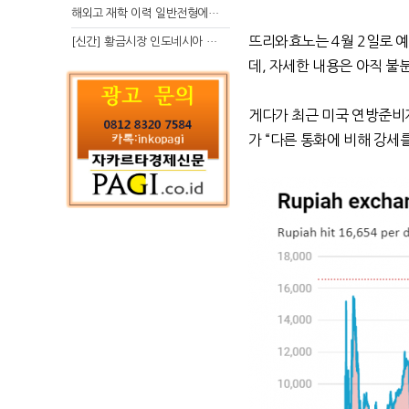
해외고 재학 이력 일반전형에서 분명한 입시 강점 살리는 전략
뜨리와효노는
4
월
2
일로 
[신간] 황금시장 인도네시아 슈퍼리치의 성공 수업
데
,
자세한 내용은 아직 불
게다가 최근 미국 연방준
가
“
다른 통화에 비해 강세