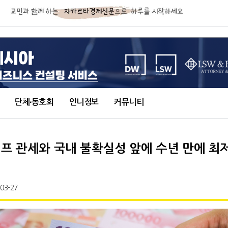
단체∙동호회
인니정보
커뮤니티
럼프 관세와 국내 불확실성 앞에 수년 만에 최
-03-27