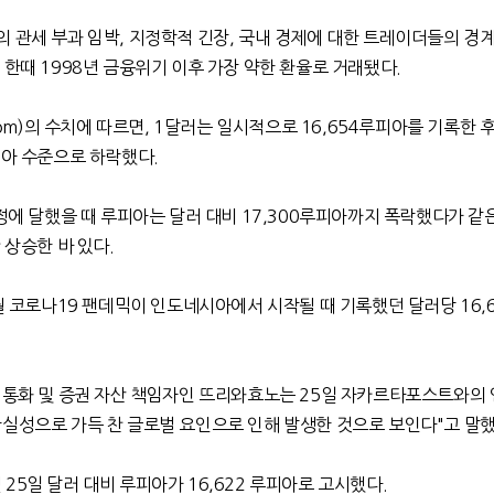
의 관세 부과 임박
,
지정학적 긴장
,
국내 경제에 대한 트레이더들의 경계
 한때
1998
년 금융위기 이후 가장 약한 환율로 거래됐다
.
om)
의 수치에 따르면
, 1
달러는 일시적으로
16,654
루피아를 기록한 
아 수준으로 하락했다
.
정에 달했을 때 루피아는 달러 대비
17,300
루피아까지 폭락했다가 같은
 상승한 바 있다
.
월 코로나
19
팬데믹이 인도네시아에서 시작될 때 기록했던 달러당
16,
 통화 및 증권 자산 책임자인 뜨리와효노는
25
일 자카르타포스트와의
실성으로 가득 찬 글로벌 요인으로 인해 발생한 것으로 보인다
"
고 말
월
25
일 달러 대비 루피아가
16,622
루피아로 고시했다
.