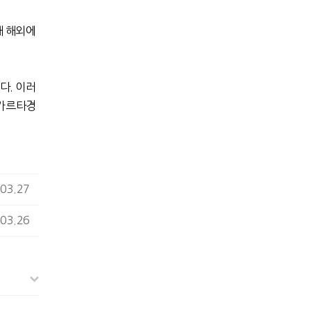
해 해외에
했다
.
이러
카르타경
03.27
03.26