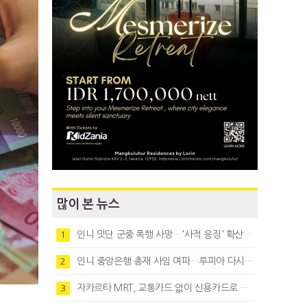
많이 본 뉴스
인니 잇단 군중 폭행 사망…'사적 응징' 확산에 법치 우려
1
인니 중앙은행 총재 사임 여파…루피아 다시 1만8천대로 약세
2
자카르타 MRT, 교통카드 없이 신용카드로 바로 탄다
3