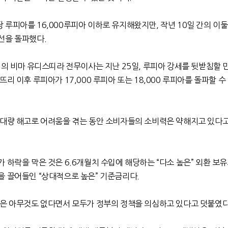
당 루피아를
16,000
루피아 이하로 유지해왔지만
,
작년
10
일 간의 이
선을 돌파했다
.
)
의 비마 유디스띠라 전무이사는
지난
25
일
,
루피아 강세를 뒷받침할 
피뜨리 이후 루피아가
17,000
루피아 또는
18,000
루피아를 돌파할 수
 대량 해고로 어려움을 겪는 동안 소비자들의 소비력은 약해지고 있다
가 하락을 막은 것은
6.6
개월치 수입에 해당하는
“
다소 높은
”
외환 보유
을 끌어들인
“
상대적으로 높은
”
기준금리다
.
것은 아무것도 없다면서 모두가 정부의 정책을 의심하고 있다고 덧붙였