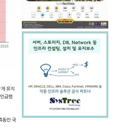
깝게 유지
 언급했
휴동안 국