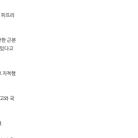
둘 피뜨리
만한 근본
 있다고
고 지적했
고와 국
다
.