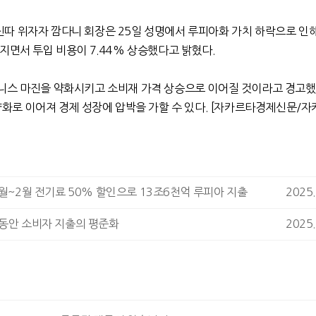
따 위자자 깜다니 회장은
25
일 성명에서 루피아화 가치 하락으로 인
싸지면서 투입 비용이
7.44%
상승했다고 밝혔다
.
니스 마진을 약화시키고 소비재 가격 상승으로 이어질 것이라고 경고
약화로 이어져 경제 성장에 압박을 가할 수 있다
. [
자카르타경제신문
/
자
1월~2월 전기료 50% 할인으로 13조6천억 루피아 지출
2025.
 동안 소비자 지출의 평준화
2025.