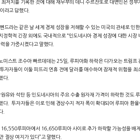
 최저치를 기록한 것에 대해 재무부의 데니 수르잔또로 대변인은 정부가
것이라고 답했다
.
쩬드라는 같은 날 세계 경제 성장을 저해할 수 있는 미국의 관세로 인한
지정학적 긴장 외에도 국내적으로
“
인도네시아 경제 성장에 대한 시장 
압력을 가중시켰다고 말했다
.
코노미스트 조수아 빠르데데는
25
일
,
루피아화 하락은 다가오는 트럼프 
 투자자들이 이둘 피뜨리 연휴 전에 달러를 매수하여 잠재적 위험을 
했다
.
팜원유와 석탄 등 인도네시아의 주요 수출 원자재 가격이 하락한 것도 
했다
.
투자자들은 이로 인해 경상수지 적자 폭이 확대되어 루피아 환율
다
.
16,550
루피아에서
16,650
루피아 사이로 추가 하락할 가능성을 배
만 절상 여지가 있다
”
고 말했다
.