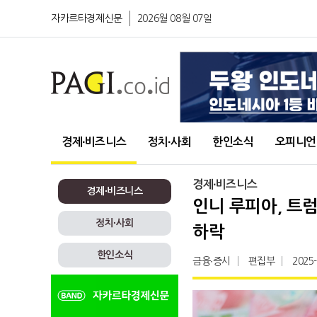
자카르타경제신문
2026월 08월 07일
경제∙비즈니스
정치∙사회
한인소식
오피니언
경제∙비즈니스
경제∙비즈니스
인니 루피아, 트
정치∙사회
하락
한인소식
금융∙증시
편집부
2025