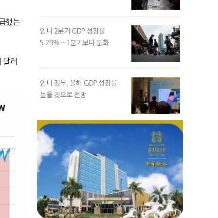
언급했는
인니 2분기 GDP 성장률
5.29%…1분기보다 둔화
 달러
인니 정부, 올해 GDP 성장률
높을 것으로 전망