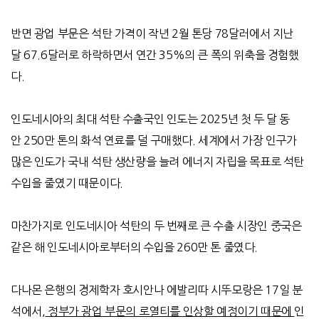
반면 광업 부문은 석탄 가격이 작년
2
월 톤당
78
달러에서 지난
달
67.6
달러로 하락하면서 연간
35%
의 큰 폭의 위축을 경험했
다
.
인도네시아의 최대 석탄 수출국인 인도는 2025년 첫 두 달 동
안 250만 톤의 화석 연료를 덜 구매했다. 세계에서 가장 인구가
많은 인도가 국내 석탄 생산량을 늘려 에너지 자립을 목표로 석탄
수입을 줄였기 때문이다.
마찬가지로 인도네시아 석탄의 두 번째로 큰 수출 시장인 중국은
같은 해 인도네시아로부터의 수입을
260
만 톤 줄였다
.
다나몬 은행의 경제학자 호시안나 에발리따 시뚜모랑은 17일 분
석에서,
정부가 광업 부문의 로열티를 인상할 예정이기 때문에
인