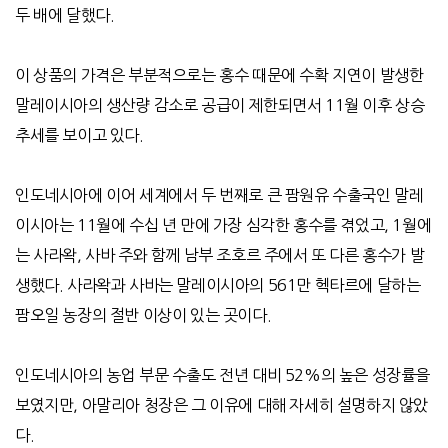
두 배에 달했다
.
이 상품의 가격은 부분적으로는 홍수 때문에 수확 지연이 발생한
말레이시아의 생산량 감소로 공급이 제한되면서
11
월 이후 상승
추세를 보이고 있다
.
인도네시아에 이어 세계에서 두 번째로 큰
팜원유
수출국인 말레
이시아는
11
월에 수십 년 만에 가장 심각한 홍수를 겪었고
, 1
월에
는 사라왁
,
사바 주와 함께 남부 조호르 주에서 또 다른 홍수가 발
생했다
.
사라왁과 사바는 말레이시아의
561
만 헥타르에 달하는
팜오일 농장의 절반 이상이 있는 곳이다
.
인도네시아의 농업 부문 수출도 전년 대비
52%
의 높은 성장률을
보였지만
,
아말리아 청장은 그 이유에 대해 자세히 설명하지 않았
다
.