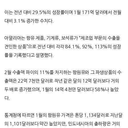
이는 전년 대비
29.5%
의 성장률이며
1
월
171
억 달러에서 전월
대비
3.1%
증가한 수치다
.
아말리아는 팜유 제품
,
기계류
,
보석류가
“
제조업 부문의 수출을
견인한 상품
”
으로 전년 대비 각각
84.1%, 92%, 113%
의 성장
률을 기록했다고 설명했다
.
2
월 수출액 파이의
11%
를 차지하는 팜원유와 그 파생상품의 수
출액은
22
억
7
천만 달러로 작년 같은 달의
12
억 달러보다 거의
두 배로 증가했으며
, 1
월의
14
억
4
천만 달러보다
58%
나 높았
다
.
통계청에 따르면
1
월의
팜원유
가격은 톤당
1,134
달러로 지난달
의
1,101
달러보다 약간 높았지만
,
인도네시아의 출하량은 거의