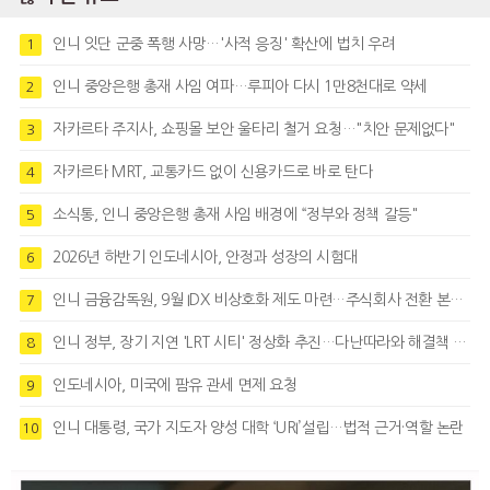
인니 잇단 군중 폭행 사망…'사적 응징' 확산에 법치 우려
1
인니 중앙은행 총재 사임 여파…루피아 다시 1만8천대로 약세
2
자카르타 주지사, 쇼핑몰 보안 울타리 철거 요청…"치안 문제없다"
3
자카르타 MRT, 교통카드 없이 신용카드로 바로 탄다
4
소식통, 인니 중앙은행 총재 사임 배경에 “정부와 정책 갈등"
5
2026년 하반기 인도네시아, 안정과 성장의 시험대
6
인니 금융감독원, 9월 IDX 비상호화 제도 마련…주식회사 전환 본격화
7
인니 정부, 장기 지연 'LRT 시티' 정상화 추진…다난따라와 해결책 모색
8
인도네시아, 미국에 팜유 관세 면제 요청
9
인니 대통령, 국가 지도자 양성 대학 ‘URI’설립…법적 근거·역할 논란
10