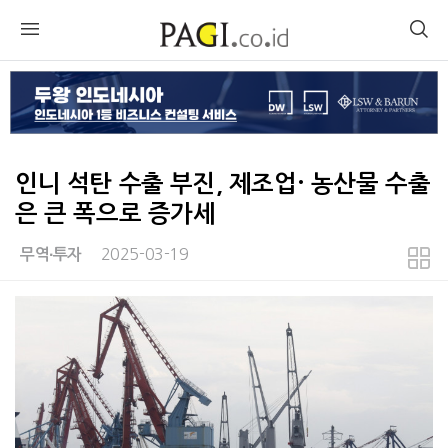
인니 석탄 수출 부진, 제조업· 농산물 수출
은 큰 폭으로 증가세
2025-03-19
무역∙투자
본문