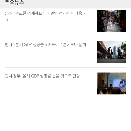
주요뉴스
CSIS "견조한 경제지표가 국민의 경제적 어려움 가
려"
인니 2분기 GDP 성장률 5.29%…1분기보다 둔화
인니 정부, 올해 GDP 성장률 높을 것으로 전망