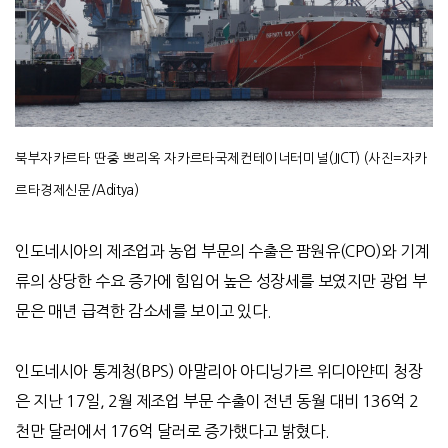
북부자카르타
딴중 쁘리옥 자카르타국제컨테이너터미널(JICT)
(사진=자카
르타경제신문/Aditya)
인도네시아의 제조업과 농업 부문의 수출은 팜원유
(CPO)
와 기계
류의 상당한 수요 증가에 힘입어 높은 성장세를 보였지만 광업 부
문은 매년 급격한 감소세를 보이고 있다
.
인도네시아 통계청
(BPS)
아말리아 아디닝가르 위디아얀띠 청장
은
지난
17
일
, 2
월 제조업 부문 수출이 전년 동월
대비
136
억
2
천만 달러에서
176
억 달러로 증가했다고 밝혔다
.