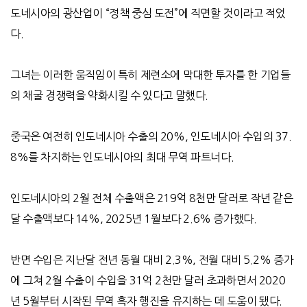
도네시아의 광산업이 “정책 중심 도전”에 직면할 것이라고 적었
다.
그녀는 이러한 움직임이 특히 제련소에 막대한 투자를 한 기업들
의 채굴 경쟁력을 약화시킬 수 있다고 말했다
.
중국은 여전히 인도네시아 수출의
20%,
인도네시아 수입의
37.
8%
를 차지하는 인도네시아의 최대 무역 파트너다
.
인도네시아의
2
월 전체 수출액은
219
억
8
천만 달러로 작년 같은
달 수출액보다
14%, 2025
년
1
월보다
2.6%
증가했다
.
반면 수입은 지난달 전년 동월 대비
2.3%,
전월 대비
5.2%
증가
에 그쳐
2
월 수출이 수입을
31
억
2
천만 달러 초과하면서
2020
년
5
월부터 시작된 무역 흑자 행진을 유지하는 데 도움이 됐다
.