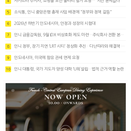
자카르타 주지사, 쇼핑몰 보안 울타리 철거 요청…"치안 문제없다"
4
소식통, 인니 중앙은행 총재 사임 배경에 “정부와 정책 갈등"
5
2026년 하반기 인도네시아, 안정과 성장의 시험대
6
인니 금융감독원, 9월 IDX 비상호화 제도 마련…주식회사 전환 본격화
7
인니 정부, 장기 지연 'LRT 시티' 정상화 추진…다난따라와 해결책 모색
8
인도네시아, 미국에 팜유 관세 면제 요청
9
인니 대통령, 국가 지도자 양성 대학 ‘URI’설립…법적 근거·역할 논란
10