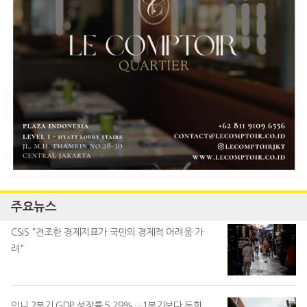
주요뉴스
CSIS "견조한 경제지표가 국민의 경제적 어려움 가
려"
인니 2분기 GDP 성장률 5.29%…1분기보다 둔화