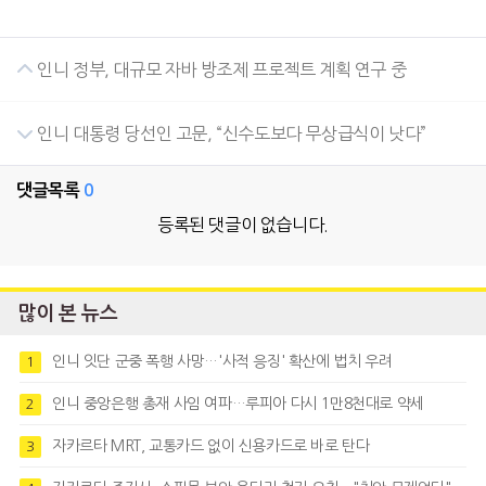
인니 정부, 대규모 자바 방조제 프로젝트 계획 연구 중
인니 대통령 당선인 고문, “신수도보다 무상급식이 낫다”
댓글목록
0
등록된 댓글이 없습니다.
많이 본 뉴스
인니 잇단 군중 폭행 사망…'사적 응징' 확산에 법치 우려
1
인니 중앙은행 총재 사임 여파…루피아 다시 1만8천대로 약세
2
자카르타 MRT, 교통카드 없이 신용카드로 바로 탄다
3