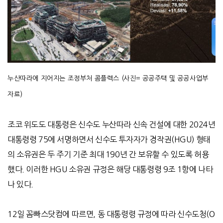
누산따라에 지어지는 조정부처 콤플렉스
(
사진
=
공공주택 및 공공사업부
자료
)
조코 위도도 대통령은 신수도 누산따라 신속 건설에 대한
2024
년
대통령령
75
에 서명하면서 신수도 투자자가 경작권
(HGU)
형태
의 소유권은 두 주기 기준 최대
190
년 간 보유할 수 있도록 허용
했다
.
이러한
HGU
소유권 규정은 해당 대통령령
9
조
1
항에 나타
나 있다
.
12일 꼼빠스닷컴에 따르면, 동 대통령령 규정에 따라 신수도청
(O