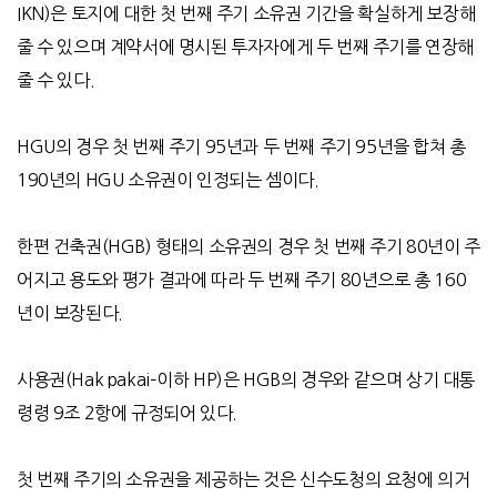
IKN)
은 토지에 대한 첫 번째 주기 소유권 기간을 확실하게 보장해
줄 수 있으며 계약서에 명시된 투자자에게 두 번째 주기를 연장해
줄 수 있다
.
HGU
의 경우 첫 번째 주기
95
년과 두 번째 주기
95
년을 합쳐 총
190
년의
HGU
소유권이 인정되는 셈이다
.
한편 건축권
(HGB)
형태의 소유권의 경우 첫 번째 주기
80
년이 주
어지고 용도와 평가 결과에 따라 두 번째 주기
80
년으로 총
160
년이 보장된다
.
사용권
(Hak pakai–
이하
HP)
은
HGB
의 경우와 같으며 상기 대통
령령
9
조
2
항에 규정되어 있다
.
첫 번째 주기의 소유권을 제공하는 것은 신수도청의 요청에 의거