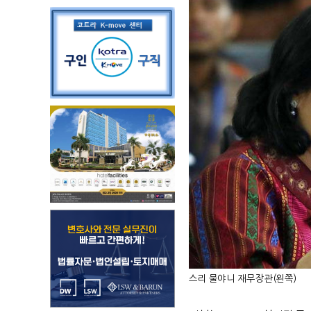
스리 물야니 재무장관(왼쪽)