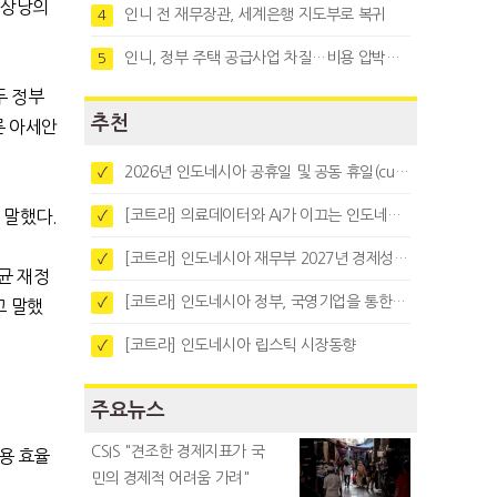
 상당의
인니 전 재무장관, 세계은행 지도부로 복귀
4
인니, 정부 주택 공급사업 차질…비용 압박과 수요부진 탓
5
두 정부
추천
른 아세안
2026년 인도네시아 공휴일 및 공동 휴일(cuti bersama)
✓
[코트라] 의료데이터와 AI가 이끄는 인도네시아 디지털 헬스케어 시장 트렌드
 말했다
.
✓
[코트라] 인도네시아 재무부 2027년 경제성장 전망 및 목표 발표
✓
균 재정
[코트라] 인도네시아 정부, 국영기업을 통한 석탄·팜유·합금철 수출 중앙집중화 추진
✓
고 말했
[코트라] 인도네시아 립스틱 시장동향
✓
주요뉴스
CSIS "견조한 경제지표가 국
용 효율
민의 경제적 어려움 가려"