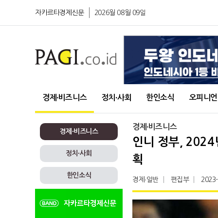
자카르타경제신문
2026월 08월 09일
경제∙비즈니스
정치∙사회
한인소식
오피니언
경제∙비즈니스
경제∙비즈니스
인니 정부, 202
정치∙사회
획
한인소식
경제∙일반
편집부
2023