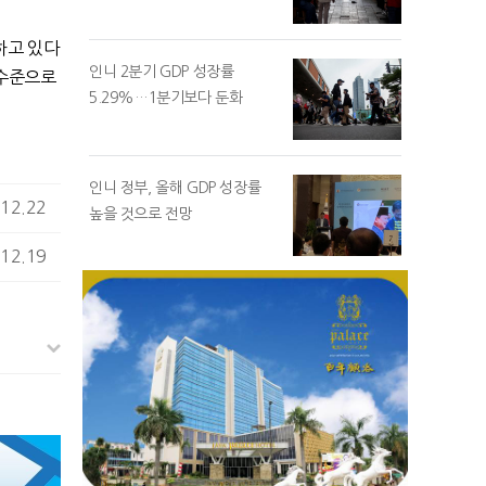
하고 있다
인니 2분기 GDP 성장률
 수준으로
5.29%…1분기보다 둔화
인니 정부, 올해 GDP 성장률
12.22
높을 것으로 전망
12.19