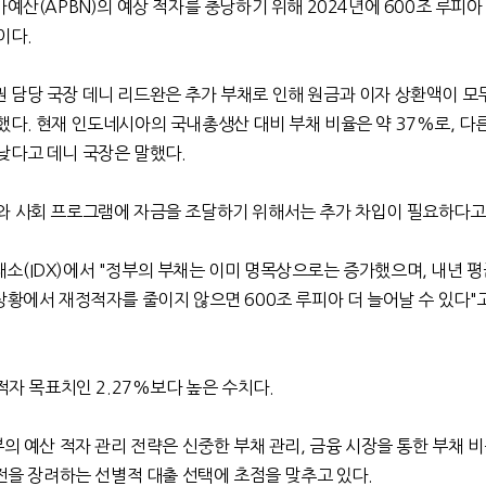
가예산
(APBN)
의 예상 적자를 충당하기 위해
2024
년에
600
조 루피아
이다
.
 담당 국장 데니 리드완은 추가 부채로 인해 원금과 이자 상환액이 모
했다
.
현재 인도네시아의 국내총생산 대비 부채 비율은 약
37%
로
,
다
낮다고 데니 국장은 말했다
.
와 사회 프로그램에 자금을 조달하기 위해서는 추가 차입이 필요하다고
래소
(IDX)
에서
"
정부의 부채는 이미 명목상으로는 증가했으며
,
내년 평
상황에서 재정적자를 줄이지 않으면
600
조 루피아 더 늘어날 수 있다
"
 적자 목표치인
2.27%
보다 높은 수치다
.
의 예산 적자 관리 전략은 신중한 부채 관리
,
금융 시장을 통한 부채 비
전을 장려하는 선별적 대출 선택에 초점을 맞추고 있다
.