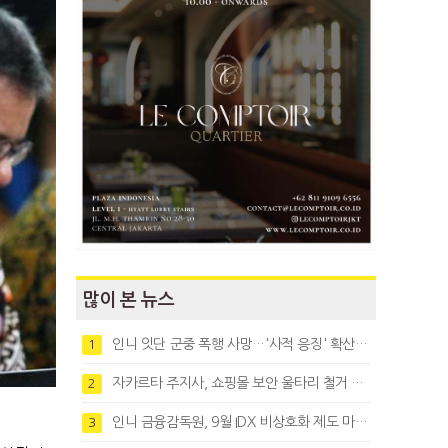
많이 본 뉴스
인니 잇단 군중 폭행 사망…'사적 응징' 확산에 법치 우려
1
자카르타 주지사, 쇼핑몰 보안 울타리 철거 요청…"치안 문제없다"
2
인니 금융감독원, 9월 IDX 비상호화 제도 마련…주식회사 전환 본격화
3