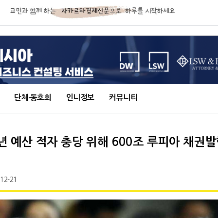
단체∙동호회
인니정보
커뮤니티
4년 예산 적자 충당 위해 600조 루피아 채권발
-12-21