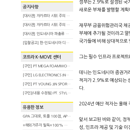
정부는
2.9%
로 설정된 국
공지사항
새로운 부채를 발행할 계획
[대사관] 자카르타 시위 주의 안내(8.6)
[대사관] 자카르타 시위 주의 안내(8.3)
재무부 금융위험관리국 채권
부채에 추가될 것이라고 말
[대사관] 인도네시아 파충류 불법 반출 주의 (7.29)
국가들에 비해 상대적으로 
[입찰공고] 한-인도네시아 디지털융복합 탈 전시회
그는 필수 인프라 프로젝트
코트라 K-MOVE 센터
[구인] PT MEGA FOAMWORKS INDONESIA
데니는 인도네시아 증권거
[구인] LG ELECTRONICS INDONESIA
적자가
2.9%
로 예상되는 
[구인] PT YOUNG JIN SPORT INDONESIA
다
.
[구인](내용 수정됨) PT. STYLE KOREAN INDONESIA (스타일 코리안 인도네시아)
2024
년 예산 적자는 올해
유용한 정보
GPA 그대로, 토플 100점, AP 막막 — 원인은 하나입니다
앞서 보고된 바와 같이
,
정부
⭐해외거주자 필독⭐100% 온라인 마지막 한국어교원 2급 추가모집 (~8/2)
성
,
인프라 제공 및 기술 이