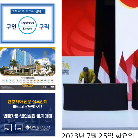
2023
년
7
월
25
일 화요일
,