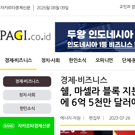
자카르타경제신문
2026월 08월 09일
경제∙비즈니스
정치∙사회
한인소식
오피니언
단체∙
경제∙비즈니스
경제∙비즈니스
쉘, 마셀라 블록 
정치∙사회
에 6억 5천만 달러
한인소식
에너지∙자원
편집부
2023-07-26