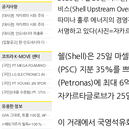
공지사항
비스
(Shell Upstream Over
[대사관] 자카르타 시위 주의 안내(8.6)
따미나 훌루 에너지의 경영
[대사관] 자카르타 시위 주의 안내(8.3)
서명하고 있다(사진=자카
[대사관] 인도네시아 파충류 불법 반출 주의 (7.29)
[입찰공고] 한-인도네시아 디지털융복합 탈 전시회
쉘
(Shell)
은
25
일 마
코트라 K-MOVE 센터
[구인] PT MEGA FOAMWORKS INDONESIA
(PSC)
지분
35%
를 
[구인] LG ELECTRONICS INDONESIA
(Petronas)
에 최대
6
[구인] PT YOUNG JIN SPORT INDONESIA
[구인](내용 수정됨) PT. STYLE KOREAN INDONESIA (스타일 코리안 인도네시아)
자카르타글로브가 25
유용한 정보
GPA 그대로, 토플 100점, AP 막막 — 원인은 하나입니다
이 거래에서 국영석유
⭐해외거주자 필독⭐100% 온라인 마지막 한국어교원 2급 추가모집 (~8/2)