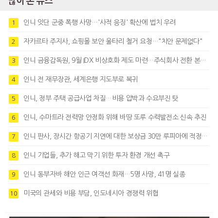
많이 본 뉴스
인니 잇단 군중 폭행 사망…'사적 응징' 확산에 법치 우려
1
자카르타 주지사, 쇼핑몰 보안 울타리 철거 요청…"치안 문제없다"
2
인니 금융감독원, 9월 IDX 비상호화 제도 마련…주식회사 전환 본격화
3
인니 전 재무장관, 세계은행 지도부로 복귀
4
인니, 정부 주택 공급사업 차질…비용 압박과 수요부진 탓
5
인니, 수마트라 전력망 안정화 위해 바땅 또루 수력발전소 신속 추진
6
인니 판사, 장시간 항공기 지연에 대한 보상금 30만 루피아에 적정성 제기
7
인니 기업들, 추가 해고 막기 위한 투자 환경 개선 촉구
8
인니 동부자바 해안 인근 여객선 화재…5명 사망, 41명 실종
9
미국의 관세와 비용 부담, 인도네시아 경쟁력 위협
10