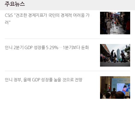
주요뉴스
CSIS "견조한 경제지표가 국민의 경제적 어려움 가
려"
인니 2분기 GDP 성장률 5.29%…1분기보다 둔화
인니 정부, 올해 GDP 성장률 높을 것으로 전망