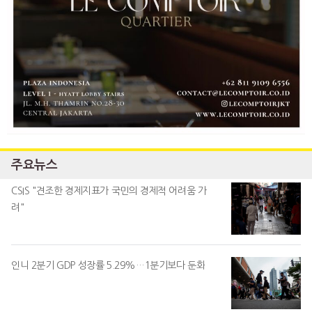
주요뉴스
CSIS "견조한 경제지표가 국민의 경제적 어려움 가
려"
인니 2분기 GDP 성장률 5.29%…1분기보다 둔화