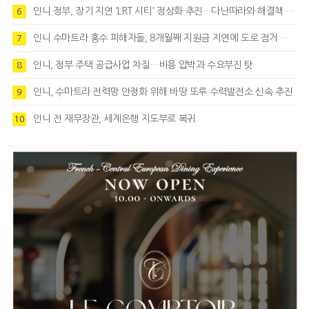
인니 정부, 장기 지연 'LRT 시티' 정상화 추진…다난따라와 해결책 모색
6
인니 수마트라 홍수 피해자들, 8개월째 지원금 지연에 도로 점거 시위
7
인니, 정부 주택 공급사업 차질…비용 압박과 수요부진 탓
8
인니, 수마트라 전력망 안정화 위해 바땅 또루 수력발전소 신속 추진
9
인니 전 재무장관, 세계은행 지도부로 복귀
10