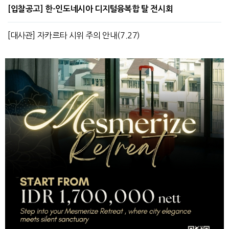
[입찰공고] 한-인도네시아 디지털융복합 탈 전시회
[대사관] 자카르타 시위 주의 안내(7.27)