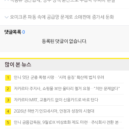
식용유 생산업체, 정부 정책 혼선으로 수십억 루피아 손실
오미크론 파동 속에 공급망 문제로 소매판매 증가세 둔화
댓글목록
0
등록된 댓글이 없습니다.
많이 본 뉴스
인니 잇단 군중 폭행 사망…'사적 응징' 확산에 법치 우려
1
자카르타 주지사, 쇼핑몰 보안 울타리 철거 요청…"치안 문제없다"
2
자카르타 MRT, 교통카드 없이 신용카드로 바로 탄다
3
2026년 하반기 인도네시아, 안정과 성장의 시험대
4
인니 금융감독원, 9월 IDX 비상호화 제도 마련…주식회사 전환 본격화
5