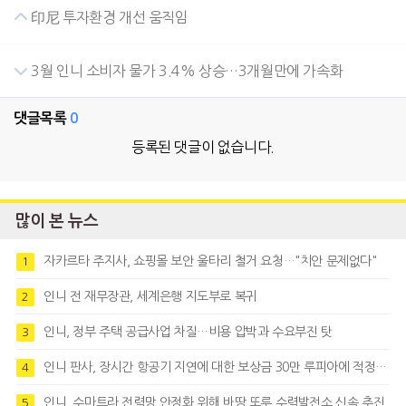
印尼 투자환경 개선 움직임
3월 인니 소비자 물가 3.4% 상승…3개월만에 가속화
댓글목록
0
등록된 댓글이 없습니다.
많이 본 뉴스
자카르타 주지사, 쇼핑몰 보안 울타리 철거 요청…"치안 문제없다"
1
인니 전 재무장관, 세계은행 지도부로 복귀
2
인니, 정부 주택 공급사업 차질…비용 압박과 수요부진 탓
3
인니 판사, 장시간 항공기 지연에 대한 보상금 30만 루피아에 적정성 제기
4
인니, 수마트라 전력망 안정화 위해 바땅 또루 수력발전소 신속 추진
5