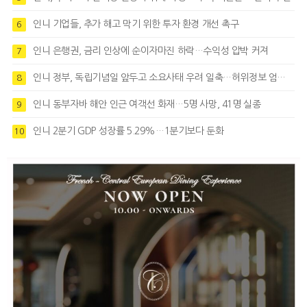
인니 기업들, 추가 해고 막기 위한 투자 환경 개선 촉구
6
인니 은행권, 금리 인상에 순이자마진 하락…수익성 압박 커져
7
인니 정부, 독립기념일 앞두고 소요사태 우려 일축…허위정보 엄정대응
8
인니 동부자바 해안 인근 여객선 화재…5명 사망, 41명 실종
9
인니 2분기 GDP 성장률 5.29%…1분기보다 둔화
10