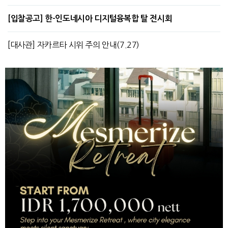
[입찰공고] 한-인도네시아 디지털융복합 탈 전시회
[대사관] 자카르타 시위 주의 안내(7.27)