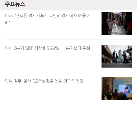
주요뉴스
CSIS "견조한 경제지표가 국민의 경제적 어려움 가
려"
인니 2분기 GDP 성장률 5.29%…1분기보다 둔화
인니 정부, 올해 GDP 성장률 높을 것으로 전망