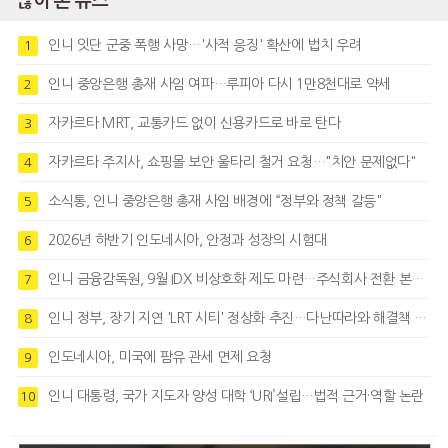
많이 본 뉴스
인니 잇단 군중 폭행 사망…'사적 응징' 확산에 법치 우려
1
인니 중앙은행 총재 사임 여파…루피아 다시 1만8천대로 약세
2
자카르타 MRT, 교통카드 없이 신용카드로 바로 탄다
3
자카르타 주지사, 쇼핑몰 보안 울타리 철거 요청…"치안 문제없다"
4
소식통, 인니 중앙은행 총재 사임 배경에 “정부와 정책 갈등"
5
2026년 하반기 인도네시아, 안정과 성장의 시험대
6
인니 금융감독원, 9월 IDX 비상호화 제도 마련…주식회사 전환 본격화
7
인니 정부, 장기 지연 'LRT 시티' 정상화 추진…다난따라와 해결책 모색
8
인도네시아, 미국에 팜유 관세 면제 요청
9
인니 대통령, 국가 지도자 양성 대학 ‘URI’설립…법적 근거·역할 논란
10